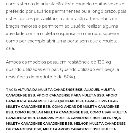
com sistema de articulação. Este modelo muitas vezes é
preferido por usuários permanentes ou a longo prazo, pois
estes ajustes possibilitam a adaptação a tamanhos de
braços maiores e permitem ao usuário realizar alguma
atividade com a muleta suspensa no membro superior,
como por exemplo abrir uma porta sem que a muleta
caia.
Ambos os modelos possuem resistência de 130 kg
quando utilizadas em par. Quando utilizado em peça, a
resistência do produto é de 80kg.
TAGS
:
ALTURA DA MULETA CANADENSE BSB
,
ALUGUEL MULETA
CANADENSE BSB
,
APOIO CANADENSE PARA MULETA BSB
,
APOIO
CANADENSE PARA MULETA SEQUENCIAL BSB
,
CARACTERISTICAS
MULETA CANADENSE BSB
,
COMO ANDAR DE MULETA CANADENSE
BSB
,
COMO REGULAR MULETA CANADENSE BSB
,
COMO USAR MULETA
CANADENSE BSB
,
COMPRAR MULETA CANADENSE BSB
,
DIFERENÇA
MULETA CANADENSE CANADENSE BSB
,
MELHOR MULETA CANADENSE
OU CANADENSE BSB
,
MULETA APOIO CANADENSE BSB
,
MULETA