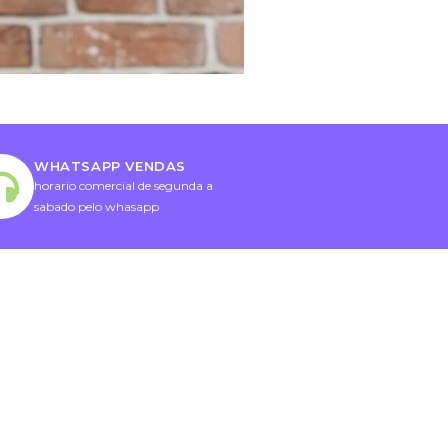
WHATSAPP VENDAS
horario comercial de segunda a
sabado pelo whasapp