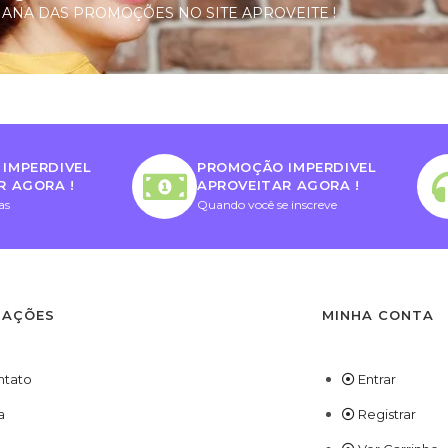
ANA DAS PROMOÇÕES NO SITE APROVEITE !
IMPERDIVEL
PROMOÇÃO IMPERDIVEL
R AGORA !
APROVEITAR AGORA !
as
Quando você se inscreve
MAÇÕES
MINHA CONTA
ntato
Entrar
a
Registrar