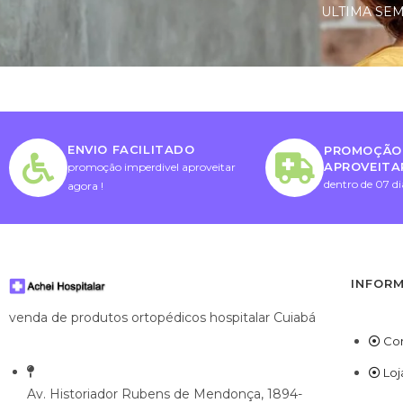
ULTIMA SEM
ENVIO FACILITADO
PROMOÇÃO 
APROVEITA
promoção imperdivel aproveitar
dentro de 07 di
agora !
INFOR
venda de produtos ortopédicos hospitalar Cuiabá
Co
Loj
Av. Historiador Rubens de Mendonça, 1894-