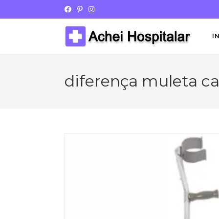
I
diferença muleta c