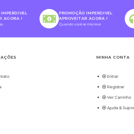
IMPERDIVEL
PROMOÇÃO IMPERDIVEL
R AGORA !
APROVEITAR AGORA !
as
Quando você se inscreve
MAÇÕES
MINHA CONTA
ntato
Entrar
a
Registrar
Ver Carrinho
Ajuda & Supo