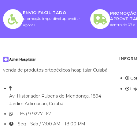
ENVIO FACILITADO
PROMOÇÃO 
APROVEITA
promoção imperdivel aproveitar
dentro de 07 di
agora !
INFOR
venda de produtos ortopédicos hospitalar Cuiabá
Co
Loj
Av. Historiador Rubens de Mendonça, 1894-
Jardim Aclimacao, Cuiabá
( 65 ) 9 9277-1671
Seg - Sab / 7:00 AM - 18:00 PM