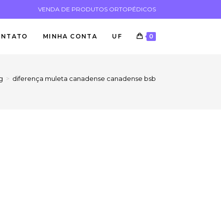
VENDA DE PRODUTOS ORTOPÉDICOS
ONTATO
MINHA CONTA
UF
0
g
>
diferença muleta canadense canadense bsb