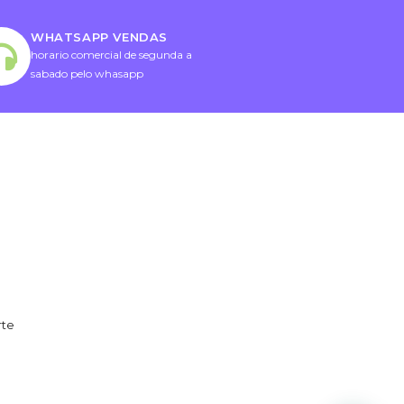
WHATSAPP VENDAS
horario comercial de segunda a
sabado pelo whasapp
rte