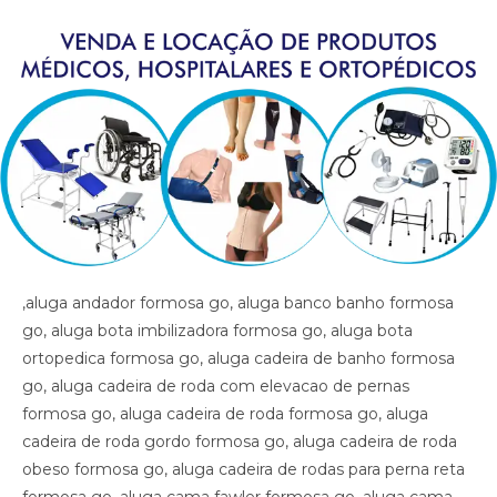
,aluga andador formosa go, aluga banco banho formosa go, aluga bota imbilizadora formosa go, aluga bota ortopedica formosa go, aluga cadeira de banho formosa go, aluga cadeira de roda com elevacao de pernas formosa go, aluga cadeira de roda formosa go, aluga cadeira de roda gordo formosa go, aluga cadeira de roda obeso formosa go, aluga cadeira de rodas para perna reta formosa go, aluga cama fawler formosa go, aluga cama hospitalar formosa go, aluga diva formosa go, aluga maca formosa go, aluga muleta formosa go, alugar cama hospitalar formosa go , aluguel andador formosa go, aluguel banco de banho formosa go, aluguel bota imobilizadora formosa go, aluguel bota ortopedica formosa go, aluguel cadeira de banho formosa go, aluguel cadeira de roda formosa go, aluguel cadeira de roda gordo formosa go, aluguel cadeira de roda obeso formosa go, aluguel cadeira de rodas com elevacao de pernas formosa go, aluguel cadeira de rodas para perna reta formosa go, aluguel cama fawler formosa go, aluguel cama hospitalar formosa go, aluguel diva formosa go, aluguel maca formosa go, aluguel maca formosa go, aluguel muleta formosa go, andador formosa go, artigos hospitalares formosa go, assento para banho formosa go, banco para banho formosa go, bota imibilizadora formosa go, bota imobilizadora formosa go, bota ortopedica barata formosa go, bota ortopedica formosa go, cadeira de higiene formosa go, cadeira de banho formosa go, cadeira de higiene formosa go, cadeira de necessidades formosa go, cadeira de roda gordo formosa go, cadeira de roda obeso formosa go, cadeira de rodas aluguel formosa go, cadeira de rodas elevacao de pernas formosa go, cadeira de rodas higienica formosa go, cadeira de rodas para banho preco formosa go, cadeira de rodas para gordo formosa go, cadeira higienica dobravel formosa go, cadeira higienica preco formosa go, cadeira para banho preco formosa go, cadeira para vaso formosa go, cadeiras de rodas formosa go, calha afo ortopedica pe caido formosa go, calha afo ortopedica pe caido formosa go, calha afo ortopedica pe caido formosa go, cama fawler formosa go, cama hospitalar automatica formosa go, cama hospitalar formosa go, cama hospitalar manual formosa go, cedeira de rodas formosa go, cilindro de oxigenio medicinal formosa go, clinica ortopedica formosa go, clinica so trauma formosa go, colar cervical formosa go, diva formosa go, equipamentos medicos formosa go, fisioterapia formosa go, hospital formosa go, hospital so trauma formosa go, imobilizador articulado cotovelo formosa go, imobilizador articulado joelho formosa go, imobilizador articulado joelho formosa go, imobilizador articulado formosa go, joelheira formosa go, joelheira ortopedica brace formosa go, joelheira ortopedica brace formosa go formosa go, joelheira ortopedica formosa go, joelheira ortopedica formosa go, joelheira ortopedica formosa go, joelheira ortopedica formosa go, joelheira ortopedica formosa go, locacao andador formosa go, locacao banco de banho formosa go, locacao bota imobilizadora formosa go, locacao bota ortopedica formosa go, locacao cadeira de banho formosa go, locacao cadeira de roda formosa go, locacao cadeira de roda gordo formosa go, locacao cadeira de roda obeso formosa go, locacao cadeira de rodas elevalcao de pernas formosa go, locacao cama fawler formosa go, locacao cama hospitalar formosa go, locacao de cadeira de rodas formosa go, locacao de cadeira de rodas para perna reta formosa go, locacao diva formosa go, locacao maca formosa go, locacao maca formosa go, locacao muleta formosa go, locadora andador formosa go, locadora banco de banho formosa go, locadora bota imobilizadora formosa go, locadora bota ortopedica formosa go, locadora cadeira de banho formosa go, locadora cadeira de roda formosa go, locadora cadeira de roda gordo formosa go, locadora cadeira de roda obeso formosa go, locadora cadeira de rodas elevecao de pernas, locadora cadeira de rodas para perna reta formosa go, locadora cama fawler formosa go, locadora cama hospitalar formosa go, locadora diva formosa go, locadora maca formosa go, locadora maca formosa go, locadora muleta formosa go, loja bota ortopedica formosa go, loja cadeira de banho formosa go, loja cadeira de roda formosa go, loja cama hospitalar formosa go, loja muleta formosa go, loja produtos medicos formosa go, loja produtos hospitalar formosa go, loja produtos hospitalares formosa go, loja produtos medicos formosa go, loja produtos ortopedicos formosa go, loja vende andador formosa go, loja vende bota ortopedica formosa go, loja vende cadeira de rodas perna reta formosa go, loja vende cama fawler formosa go, loja vende muleta formosa go, loja vende tipoia formosa go, maca formosa go, material cirurgico formosa go, medico ortopedista formosa go, muleta barata formosa go, muleta formosa go, muleta usada formosa go, muletas formosa go, munhequeira formosa go, ortese articulada cotovelo formosa go, ortese articulada cotovelo formosa go, ortese articulado cotovelo formosa go, ortese notuna facite plantar formosa go, ortese noturna facite plantar formosa go, ortese noturna facite plantar formosa go, ortopedia formosa go, poltrona hospitalar preco formosa go, poltrona reclinavel hospitalar formosa go, preco cadeira de banho formosa go, preco cama hospitalar formosa go, produtos hospitalares formosa go, produtos medicos formosa go, reabilitacao formosa go, sutia cirurgia formosa go, sutia ortopedico formosa go, sutia ortopedico formosa go, sutia pos operatorio formosa go, sutia pos operatorio formosa go, tala formosa go, talas formosa go, tipoia formosa go, venda muleta formosa go, vende cadeira de banho formosa go, vende maca formosa go, vende muleta formosa go, vende produtos hospitalares formosa go, vende produtos medicos formosa go, ,aluga andador formosa go, aluga banco banho formosa go, aluga bota imbilizadora formosa go, aluga bota ortopedica formosa go, aluga cadeira de banho formosa go, aluga cadeira de roda com elevacao de pernas formosa go, aluga cadeira de roda formosa go, aluga cadeira de roda gordo formosa go, aluga cadeira de roda obeso formosa go, aluga cadeira de rodas para perna reta formosa go, aluga cama fawler formosa go, aluga cama hospitalar formosa go, aluga diva formosa go, aluga maca formosa go, aluga muleta formosa go, alugar cama hospitalar formosa go , aluguel andador formosa go, aluguel banco de banho formosa go, aluguel bota imobilizadora formosa go, aluguel bota ortopedica formosa go, aluguel cadeira de banho formosa go, aluguel cadeira de roda formosa go, aluguel cadeira de roda gordo formosa go, aluguel cadeira de roda obeso formosa go, aluguel cadeira de rodas com elevacao de pernas formosa go, aluguel cadeira de rodas para perna reta formosa go, aluguel cama fawler formosa go, aluguel cama hospitalar formosa go, aluguel diva formosa go, aluguel maca formosa go, aluguel maca formosa go, aluguel muleta formosa go, andador formosa go, artigos hospitalares formosa go, assento para banho formosa go, banco para banho formosa go, bota imibilizadora formosa go, bota imobilizadora formosa go, bota ortopedica barata formosa go, bota ortopedica formosa go, cadeira de higiene formosa go, cadeira de banho formosa go, cadeira de higiene formosa go, cadeira de necessidades formosa go, cadeira de roda gordo formosa go, cadeira de roda obeso formosa go, cadeira de rodas aluguel formosa go, cadeira de rodas elevacao de pernas formosa go, cadeira de rodas higienica formosa go, cadeira de rodas para banho preco formosa go, cadeira de rodas para gordo formosa go, cadeira higienica dobravel formosa go, cadeira higienica preco formosa go, cadeira para banho preco formosa go, cadeira para vaso formosa go, cadeiras de rodas formosa go, calha afo ortopedica pe caido formosa go, calha afo ortopedica pe caido formosa go, calha afo ortopedica pe caido formosa go, cama fawler formosa go, cama hospitalar automatica formosa go, cama hospitalar formosa go, cama hospitalar manual formosa go, cedeira de rodas formosa go, cilindro de oxigenio medicinal formosa go, clinica ortopedica formosa go, clinica so trauma formosa go, colar cervical formosa go, diva formosa go, equipamentos medicos formosa go, fisioterapia formosa go, hospital formosa go, hospital so trauma formosa go, imobilizador articulado cotovelo formosa go, imobilizador articulado joelho formosa go, imobilizador articulado joelho formosa go, imobilizador articulado formosa go, joelheira formosa go, joelheira ortopedica brace formosa go, joelheira ortopedica brace formosa go formosa go, joelheira ortopedica formosa go, joelheira ortopedica formosa go, joelheira ortopedica formosa go, joelheira ortopedica formosa go, joelheira ortopedica formosa go, locacao andador formosa go, locacao banco de banho formosa go, locacao bota imobilizadora formosa go, locacao bota ortopedica formosa go, locacao cadeira de banho formosa go, locacao cadeira de roda formosa go, locacao cadeira de roda gordo formosa go, locacao cadeira de roda obeso formosa go, locacao cadeira de rodas elevalcao de pernas formosa go, locacao cama fawler formosa go, locacao cama hospitalar formosa go, locacao de cadeira de rodas formosa go, locacao de cadeira de rodas para perna reta formosa go, locacao diva formosa go, locacao maca formosa go, locacao maca formosa go, locacao muleta formosa go, locadora andador formosa go, locadora banco de banho formosa go, locadora bota imobilizadora formosa go, locadora bota ortopedica formosa go, locadora cadeira de banho formosa go, locadora cadeira de roda formosa go, locadora cadeira de roda gordo formosa go, locadora cadeira de roda obeso formosa go, locadora cadeira de rodas elevecao de pernas, locadora cadeira de rodas para perna reta formosa go, locadora cama fawler formosa go, locadora cama hospitalar formosa go, locadora diva formosa go, locadora maca formosa go, locadora maca formosa go, locadora muleta formosa go, loja bota ortopedica formosa go, loja cadeira de banho formosa go, loja cadeira de roda formosa go, loja cam