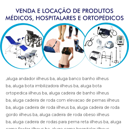
,aluga andador iilheus ba, aluga banco banho iilheus ba, aluga bota imbilizadora iilheus ba, aluga bota ortopedica iilheus ba, aluga cadeira de banho iilheus ba, aluga cadeira de roda com elevacao de pernas iilheus ba, aluga cadeira de roda iilheus ba, aluga cadeira de roda gordo iilheus ba, aluga cadeira de roda obeso iilheus ba, aluga cadeira de rodas para perna reta iilheus ba, aluga cama fawler iilheus ba, aluga cama hospitalar iilheus ba, aluga diva iilheus ba, aluga maca iilheus ba, aluga muleta iilheus ba, alugar cama hospitalar iilheus ba , aluguel andador iilheus ba, aluguel banco de banho iilheus ba, aluguel bota imobilizadora iilheus ba, aluguel bota ortopedica iilheus ba, aluguel cadeira de banho iilheus ba, aluguel cadeira de roda iilheus ba, aluguel cadeira de roda gordo iilheus ba, aluguel cadeira de roda obeso iilheus ba, aluguel cadeira de rodas com elevacao de pernas iilheus ba, aluguel cadeira de rodas para perna reta iilheus ba, aluguel cama fawler iilheus ba, aluguel cama hospitalar iilheus ba, aluguel diva iilheus ba, aluguel maca iilheus ba, aluguel maca iilheus ba, aluguel muleta iilheus ba, andador iilheus ba, artigos hospitalares iilheus ba, assento para banho iilheus ba, banco para banho iilheus ba, bota imibilizadora iilheus ba, bota imobilizadora iilheus ba, bota ortopedica barata iilheus ba, bota ortopedica iilheus ba, cadeira de higiene iilheus ba, cadeira de banho iilheus ba, cadeira de higiene iilheus ba, cadeira de necessidades iilheus ba, cadeira de roda gordo iilheus ba, cadeira de roda obeso iilheus ba, cadeira de rodas aluguel iilheus ba, cadeira de rodas elevacao de pernas iilheus ba, cadeira de rodas higienica iilheus ba, cadeira de rodas para banho preco iilheus ba, cadeira de rodas para gordo iilheus ba, cadeira higienica dobravel iilheus ba, cadeira higienica preco iilheus ba, cadeira para banho preco iilheus ba, cadeira para vaso iilheus ba, cadeiras de rodas iilheus ba, calha afo ortopedica pe caido iilheus ba, calha afo ortopedica pe caido iilheus ba, calha afo ortopedica pe caido iilheus ba, cama fawler iilheus ba, cama hospitalar automatica iilheus ba, cama hospitalar iilheus ba, cama hospitalar manual iilheus ba, cedeira de rodas iilheus ba, cilindro de oxigenio medicinal iilheus ba, clinica ortopedica iilheus ba, clinica so trauma iilheus ba, colar cervical iilheus ba, diva iilheus ba, equipamentos medicos iilheus ba, fisioterapia iilheus ba, hospital iilheus ba, hospital so trauma iilheus ba, imobilizador articulado cotovelo iilheus ba, imobilizador articulado joelho iilheus ba, imobilizador articulado joelho iilheus ba, imobilizador articulado iilheus ba, joelheira iilheus ba, joelheira ortopedica brace iilheus ba, joelheira ortopedica brace iilheus ba iilheus ba, joelheira ortopedica iilheus ba, joelheira ortopedica iilheus ba, joelheira ortopedica iilheus ba, joelheira ortopedica iilheus ba, joelheira ortopedica iilheus ba, locacao andador iilheus ba, locacao banco de banho iilheus ba, locacao bota imobilizadora iilheus ba, locacao bota ortopedica iilheus ba, locacao cadeira de banho iilheus ba, locacao cadeira de roda iilheus ba, locacao cadeira de roda gordo iilheus ba, locacao cadeira de roda obeso iilheus ba, locacao cadeira de rodas elevalcao de pernas iilheus ba, locacao cama fawler iilheus ba, locacao cama hospitalar iilheus ba, locacao de cadeira de rodas iilheus ba, locacao de cadeira de rodas para perna reta iilheus ba, locacao diva iilheus ba, locacao maca iilheus ba, locacao maca iilheus ba, locacao muleta iilheus ba, locadora andador iilheus ba, locadora banco de banho iilheus ba, locadora bota imobilizadora iilheus ba, locadora bota ortopedica iilheus ba, locadora cadeira de banho iilheus ba, locadora cadeira de roda iilheus ba, locadora cadeira de roda gordo iilheus ba, locadora cadeira de roda obeso iilheus ba, locadora cadeira de rodas elevecao de pernas, locadora cadeira de rodas para perna reta iilheus ba, locadora cama fawler iilheus ba, locadora cama hospitalar iilheus ba, locadora diva iilheus ba, locadora maca iilheus ba, locadora maca iilheus ba, locadora muleta iilheus ba, loja bota ortopedica iilheus ba, loja cadeira de banho iilheus ba, loja cadeira de roda iilheus ba, loja cama hospitalar iilheus ba, loja muleta iilheus ba, loja produtos medicos iilheus ba, loja produtos hospitalar iilheus ba, loja produtos hospitalares iilheus ba, loja produtos medicos iilheus ba, loja produtos ortopedicos iilheus ba, loja vende andador iilheus ba, loja vende bota ortopedica iilheus ba, loja vende cadeira de rodas perna reta iilheus ba, loja vende cama fawler iilheus ba, loja vende muleta iilheus ba, loja vende tipoia iilheus ba, maca iilheus ba, material cirurgico iilheus ba, medico ortopedista iilheus ba, muleta barata iilheus ba, muleta iilheus ba, muleta usada iilheus ba, muletas iilheus ba, munhequeira iilheus ba, ortese articulada cotovelo iilheus ba, ortese articulada cotovelo iilheus ba, ortese articulado cotovelo iilheus ba, ortese notuna facite plantar iilheus ba, ortese noturna facite plantar iilheus ba, ortese noturna facite plantar iilheus ba, ortopedia iilheus ba, poltrona hospitalar preco iilheus ba, poltrona reclinavel hospitalar iilheus ba, preco cadeira de banho iilheus ba, preco cama hospitalar iilheus ba, produtos hospitalares iilheus ba, produtos medicos iilheus ba, reabilitacao iilheus ba, sutia cirurgia iilheus ba, sutia ortopedico iilheus ba, sutia ortopedico iilheus ba, sutia pos operatorio iilheus ba, sutia pos operatorio iilheus ba, tala iilheus ba, talas iilheus ba, tipoia iilheus ba, venda muleta iilheus ba, vende cadeira de banho iilheus ba, vende maca iilheus ba, vende muleta iilheus ba, vende produtos hospitalares iilheus ba, vende produtos medicos iilheus ba, ,aluga andador iilheus ba, aluga banco banho iilheus ba, aluga bota imbilizadora iilheus ba, aluga bota ortopedica iilheus ba, aluga cadeira de banho iilheus ba, aluga cadeira de roda com elevacao de pernas iilheus ba, aluga cadeira de roda iilheus ba, aluga cadeira de roda gordo iilheus ba, aluga cadeira de roda obeso iilheus ba, aluga cadeira de rodas para perna reta iilheus ba, aluga cama fawler iilheus ba, aluga cama hospitalar iilheus ba, aluga diva iilheus ba, aluga maca iilheus ba, aluga muleta iilheus ba, alugar cama hospitalar iilheus ba , aluguel andador iilheus ba, aluguel banco de banho iilheus ba, aluguel bota imobilizadora iilheus ba, aluguel bota ortopedica iilheus ba, aluguel cadeira de banho iilheus ba, aluguel cadeira de roda iilheus ba, aluguel cadeira de roda gordo iilheus ba, aluguel cadeira de roda obeso iilheus ba, aluguel cadeira de rodas com elevacao de pernas iilheus ba, aluguel cadeira de rodas para perna reta iilheus ba, aluguel cama fawler iilheus ba, aluguel cama hospitalar iilheus ba, aluguel diva iilheus ba, aluguel maca iilheus ba, aluguel maca iilheus ba, aluguel muleta iilheus ba, andador iilheus ba, artigos hospitalares iilheus ba, assento para banho iilheus ba, banco para banho iilheus ba, bota imibilizadora iilheus ba, bota imobilizadora iilheus ba, bota ortopedica barata iilheus ba, bota ortopedica iilheus ba, cadeira de higiene iilheus ba, cadeira de banho iilheus ba, cadeira de higiene iilheus ba, cadeira de necessidades iilheus ba, cadeira de roda gordo iilheus ba, cadeira de roda obeso iilheus ba, cadeira de rodas aluguel iilheus ba, cadeira de rodas elevacao de pernas iilheus ba, cadeira de rodas higienica iilheus ba, cadeira de rodas para banho preco iilheus ba, cadeira de rodas para gordo iilheus ba, cadeira higienica dobravel iilheus ba, cadeira higienica preco iilheus ba, cadeira para banho preco iilheus ba, cadeira para vaso iilheus ba, cadeiras de rodas iilheus ba, calha afo ortopedica pe caido iilheus ba, calha afo ortopedica pe caido iilheus ba, calha afo ortopedica pe caido iilheus ba, cama fawler iilheus ba, cama hospitalar automatica iilheus ba, cama hospitalar iilheus ba, cama hospitalar manual iilheus ba, cedeira de rodas iilheus ba, cilindro de oxigenio medicinal iilheus ba, clinica ortopedica iilheus ba, clinica so trauma iilheus ba, colar cervical iilheus ba, diva iilheus ba, equipamentos medicos iilheus ba, fisioterapia iilheus ba, hospital iilheus ba, hospital so trauma iilheus ba, imobilizador articulado cotovelo iilheus ba, imobilizador articulado joelho iilheus ba, imobilizador articulado joelho iilheus ba, imobilizador articulado iilheus ba, joelheira iilheus ba, joelheira ortopedica brace iilheus ba, joelheira ortopedica brace iilheus ba iilheus ba, joelheira ortopedica iilheus ba, joelheira ortopedica iilheus ba, joelheira ortopedica iilheus ba, joelheira ortopedica iilheus ba, joelheira ortopedica iilheus ba, locacao andador iilheus ba, locacao banco de banho iilheus ba, locacao bota imobilizadora iilheus ba, locacao bota ortopedica iilheus ba, locacao cadeira de banho iilheus ba, locacao cadeira de roda iilheus ba, locacao cadeira de roda gordo iilheus ba, locacao cadeira de roda obeso iilheus ba, locacao cadeira de rodas elevalcao de pernas iilheus ba, locacao cama fawler iilheus ba, locacao cama hospitalar iilheus ba, locacao de cadeira de rodas iilheus ba, locacao de cadeira de rodas para perna reta iilheus ba, locacao diva iilheus ba, locacao maca iilheus ba, locacao maca iilheus ba, locacao muleta iilheus ba, locadora andador iilheus ba, locadora banco de banho iilheus ba, locadora bota imobilizadora iilheus ba, locadora bota ortopedica iilheus ba, locadora cadeira de banho iilheus ba, locadora cadeira de roda iilheus ba, locadora cadeira de roda gordo iilheus ba, locadora cadeira de roda obeso iilheus ba, locadora cadeira de rodas elevecao de pernas, locadora cadeira de rodas para perna reta iilheus ba, locadora cama fawler iilheus ba, locadora cama hospitalar iilheus ba, locadora diva iilheus ba, locadora maca iilheus ba, locadora maca iilheus ba, locadora muleta iilheus ba, loja bota ortopedica iilheus ba, loja cadeira de banho iilheus ba, loja cadeira de roda iilheus ba, loja cam