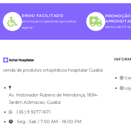
ENVIO FACILITADO
PROMOÇÃO 
APROVEITA
promoção imperdivel aproveitar
dentro de 07 di
agora !
INFOR
venda de produtos ortopédicos hospitalar Cuiabá
Co
Loj
Av. Historiador Rubens de Mendonça, 1894-
Jardim Aclimacao, Cuiabá
( 65 ) 9 9277-1671
Seg - Sab / 7:00 AM - 18:00 PM