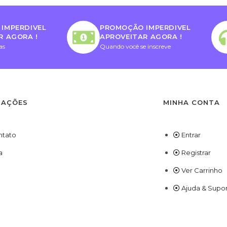
IMPERDIVEL
PROMOÇÃO IMPERDIVEL
R AGORA !
APROVEITAR AGORA !
as
Quando você se inscreve
MAÇÕES
MINHA CONTA
ntato
Entrar
a
Registrar
Ver Carrinho
Ajuda & Supo