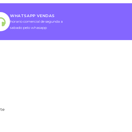
WHATSAPP VENDAS
horario comercial de segunda a
sabado pelo whasapp
rte