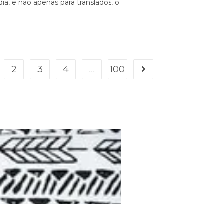
ia, e não apenas para translados, o
2
3
4
…
100