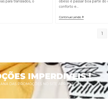
as para translados, o
obeso é passar boa parte do d
conforto e…
Continue Lendo
1
ÕES IMPERDIVEIS !
ANA DAS PROMOÇÕES NO SITE APROVEITE !