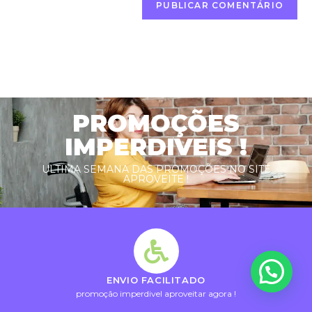
PROMOÇÕES
IMPERDIVEIS !
ULTIMA SEMANA DAS PROMOÇÕES NO SITE
APROVEITE !
Como posso te ajudar?
ENVIO FACILITADO
promoção imperdivel aproveitar agora !