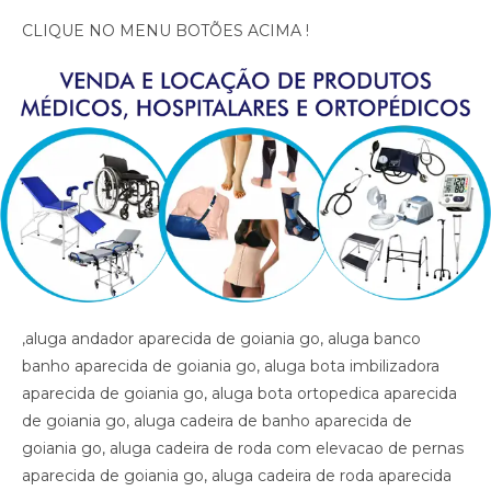
CLIQUE NO MENU BOTÕES ACIMA !
,aluga andador aparecida de goiania go, aluga banco banho aparecida de goiania go, aluga bota imbilizadora aparecida de goiania go, aluga bota ortopedica aparecida de goiania go, aluga cadeira de banho aparecida de goiania go, aluga cadeira de roda com elevacao de pernas aparecida de goiania go, aluga cadeira de roda aparecida de goiania go, aluga cadeira de roda gordo aparecida de goiania go, aluga cadeira de roda obeso aparecida de goiania go, aluga cadeira de rodas para perna reta aparecida de goiania go, aluga cama fawler aparecida de goiania go, aluga cama hospitalar aparecida de goiania go, aluga diva aparecida de goiania go, aluga maca aparecida de goiania go, aluga muleta aparecida de goiania go, alugar cama hospitalar aparecida de goiania go , aluguel andador aparecida de goiania go, aluguel banco de banho aparecida de goiania go, aluguel bota imobilizadora aparecida de goiania go, aluguel bota ortopedica aparecida de goiania go, aluguel cadeira de banho aparecida de goiania go, aluguel cadeira de roda aparecida de goiania go, aluguel cadeira de roda gordo aparecida de goiania go, aluguel cadeira de roda obeso aparecida de goiania go, aluguel cadeira de rodas com elevacao de pernas aparecida de goiania go, aluguel cadeira de rodas para perna reta aparecida de goiania go, aluguel cama fawler aparecida de goiania go, aluguel cama hospitalar aparecida de goiania go, aluguel diva aparecida de goiania go, aluguel maca aparecida de goiania go, aluguel maca aparecida de goiania go, aluguel muleta aparecida de goiania go, andador aparecida de goiania go, artigos hospitalares aparecida de goiania go, assento para banho aparecida de goiania go, banco para banho aparecida de goiania go, bota imibilizadora aparecida de goiania go, bota imobilizadora aparecida de goiania go, bota ortopedica barata aparecida de goiania go, bota ortopedica aparecida de goiania go, cadeira de higiene aparecida de goiania go, cadeira de banho aparecida de goiania go, cadeira de higiene aparecida de goiania go, cadeira de necessidades aparecida de goiania go, cadeira de roda gordo aparecida de goiania go, cadeira de roda obeso aparecida de goiania go, cadeira de rodas aluguel aparecida de goiania go, cadeira de rodas elevacao de pernas aparecida de goiania go, cadeira de rodas higienica aparecida de goiania go, cadeira de rodas para banho preco aparecida de goiania go, cadeira de rodas para gordo aparecida de goiania go, cadeira higienica dobravel aparecida de goiania go, cadeira higienica preco aparecida de goiania go, cadeira para banho preco aparecida de goiania go, cadeira para vaso aparecida de goiania go, cadeiras de rodas aparecida de goiania go, calha afo ortopedica pe caido aparecida de goiania go, calha afo ortopedica pe caido aparecida de goiania go, calha afo ortopedica pe caido aparecida de goiania go, cama fawler aparecida de goiania go, cama hospitalar automatica aparecida de goiania go, cama hospitalar aparecida de goiania go, cama hospitalar manual aparecida de goiania go, cedeira de rodas aparecida de goiania go, cilindro de oxigenio medicinal aparecida de goiania go, clinica ortopedica aparecida de goiania go, clinica so trauma aparecida de goiania go, colar cervical aparecida de goiania go, diva aparecida de goiania go, equipamentos medicos aparecida de goiania go, fisioterapia aparecida de goiania go, hospital aparecida de goiania go, hospital so trauma aparecida de goiania go, imobilizador articulado cotovelo aparecida de goiania go, imobilizador articulado joelho aparecida de goiania go, imobilizador articulado joelho aparecida de goiania go, imobilizador articulado aparecida de goiania go, joelheira aparecida de goiania go, joelheira ortopedica brace aparecida de goiania go, joelheira ortopedica brace aparecida de goiania go aparecida de goiania go, joelheira ortopedica aparecida de goiania go, joelheira ortopedica aparecida de goiania go, joelheira ortopedica aparecida de goiania go, joelheira ortopedica aparecida de goiania go, joelheira ortopedica aparecida de goiania go, locacao andador aparecida de goiania go, locacao banco de banho aparecida de goiania go, locacao bota imobilizadora aparecida de goiania go, locacao bota ortopedica aparecida de goiania go, locacao cadeira de banho aparecida de goiania go, locacao cadeira de roda aparecida de goiania go, locacao cadeira de roda gordo aparecida de goiania go, locacao cadeira de roda obeso aparecida de goiania go, locacao cadeira de rodas elevalcao de pernas aparecida de goiania go, locacao cama fawler aparecida de goiania go, locacao cama hospitalar aparecida de goiania go, locacao de cadeira de rodas aparecida de goiania go, locacao de cadeira de rodas para perna reta aparecida de goiania go, locacao diva aparecida de goiania go, locacao maca aparecida de goiania go, locacao maca aparecida de goiania go, locacao muleta aparecida de goiania go, locadora andador aparecida de goiania go, locadora banco de banho aparecida de goiania go, locadora bota imobilizadora aparecida de goiania go, locadora bota ortopedica aparecida de goiania go, locadora cadeira de banho aparecida de goiania go, locadora cadeira de roda aparecida de goiania go, locadora cadeira de roda gordo aparecida de goiania go, locadora cadeira de roda obeso aparecida de goiania go, locadora cadeira de rodas elevecao de pernas, locadora cadeira de rodas para perna reta aparecida de goiania go, locadora cama fawler aparecida de goiania go, locadora cama hospitalar aparecida de goiania go, locadora diva aparecida de goiania go, locadora maca aparecida de goiania go, locadora maca aparecida de goiania go, locadora muleta aparecida de goiania go, loja bota ortopedica aparecida de goiania go, loja cadeira de banho aparecida de goiania go, loja cadeira de roda aparecida de goiania go, loja cama hospitalar aparecida de goiania go, loja muleta aparecida de goiania go, loja produtos medicos aparecida de goiania go, loja produtos hospitalar aparecida de goiania go, loja produtos hospitalares aparecida de goiania go, loja produtos medicos aparecida de goiania go, loja produtos ortopedicos aparecida de goiania go, loja vende andador aparecida de goiania go, loja vende bota ortopedica aparecida de goiania go, loja vende cadeira de rodas perna reta aparecida de goiania go, loja vende cama fawler aparecida de goiania go, loja vende muleta aparecida de goiania go, loja vende tipoia aparecida de goiania go, maca aparecida de goiania go, material cirurgico aparecida de goiania go, medico ortopedista aparecida de goiania go, muleta barata aparecida de goiania go, muleta aparecida de goiania go, muleta usada aparecida de goiania go, muletas aparecida de goiania go, munhequeira aparecida de goiania go, ortese articulada cotovelo aparecida de goiania go, ortese articulada cotovelo aparecida de goiania go, ortese articulado cotovelo aparecida de goiania go, ortese notuna facite plantar aparecida de goiania go, ortese noturna facite plantar aparecida de goiania go, ortese noturna facite plantar aparecida de goiania go, ortopedia aparecida de goiania go, poltrona hospitalar preco aparecida de goiania go, poltrona reclinavel hospitalar aparecida de goiania go, preco cadeira de banho aparecida de goiania go, preco cama hospitalar aparecida de goiania go, produtos hospitalares aparecida de goiania go, produtos medicos aparecida de goiania go, reabilitacao aparecida de goiania go, sutia cirurgia aparecida de goiania go, sutia ortopedico aparecida de goiania go, sutia ortopedico aparecida de goiania go, sutia pos operatorio aparecida de goiania go, sutia pos operatorio aparecida de goiania go, tala aparecida de goiania go, talas aparecida de goiania go, tipoia aparecida de goiania go, venda muleta aparecida de goiania go, vende cadeira de banho aparecida de goiania go, vende maca aparecida de goiania go, vende muleta aparecida de goiania go, vende produtos hospitalares aparecida de goiania go, vende produtos medicos aparecida de goiania go, ,aluga andador aparecida de goiania go, aluga banco banho aparecida de goiania go, aluga bota imbilizadora aparecida de goiania go, aluga bota ortopedica aparecida de goiania go, aluga cadeira de banho aparecida de goiania go, aluga cadeira de roda com elevacao de pernas aparecida de goiania go, aluga cadeira de roda aparecida de goiania go, aluga cadeira de roda gordo aparecida de goiania go, aluga cadeira de roda obeso aparecida de goiania go, aluga cadeira de rodas para perna reta aparecida de goiania go, aluga cama fawler aparecida de goiania go, aluga cama hospitalar aparecida de goiania go, aluga diva aparecida de goiania go, aluga maca aparecida de goiania go, aluga muleta aparecida de goiania go, alugar cama hospitalar aparecida de goiania go , aluguel andador aparecida de goiania go, aluguel banco de banho aparecida de goiania go, aluguel bota imobilizadora aparecida de goiania go, aluguel bota ortopedica aparecida de goiania go, aluguel cadeira de banho aparecida de goiania go, aluguel cadeira de roda aparecida de goiania go, aluguel cadeira de roda gordo aparecida de goiania go, aluguel cadeira de roda obeso aparecida de goiania go, aluguel cadeira de rodas com elevacao de pernas aparecida de goiania go, aluguel cadeira de rodas para perna reta aparecida de goiania go, aluguel cama fawler aparecida de goiania go, aluguel cama hospitalar aparecida de goiania go, aluguel diva aparecida de goiania go, aluguel maca aparecida de goiania go, aluguel maca aparecida de goiania go, aluguel muleta aparecida de goiania go, andador aparecida de goiania go, artigos hospitalares aparecida de goiania go, assento para banho aparecida de goiania go, banco para banho aparecida de goiania go, bota imibilizadora aparecida de goiania go, bota imobilizadora aparecida de goiania go, bota ortopedica barata aparecida de goiania go, bota ortopedica aparecida de goiania go, cadeira de higiene aparecida de goiania go, cadeira de banho aparecida de goiania go, cadeira de higiene aparecida de goiania go, cade