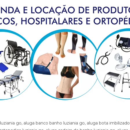
 rodas higienica luziania go, cadeira de rodas para banho preco luziania go, cadeira de rodas para gordo luziania go, cadeira higienica dobravel luziania go, cadeira higienica preco luziania go, cadeira para banho preco luziania go, cadeira para vaso luziania go, cadeiras de rodas luziania go, calha afo ortopedica pe caido luziania go, calha afo ortopedica pe caido luziania go, calha afo ortopedica pe caido luziania go, cama fawler luziania go, cama hospitalar automatica luziania go, cama hospitalar luziania go, cama hospitalar manual luziania go, cedeira de rodas luziania go, cilindro de oxigenio medicinal luziania go, clinica ortopedica luziania go, clinica so trauma luziania go, colar cervical luziania go, diva luziania go, equipamentos medicos luziania go, fisioterapia luziania go, hospital luziania go, hospital so trauma luziania go, imobilizador articulado cotovelo luziania go, imobilizador articulado joelho luziania go, imobilizador articulado joelho luziania go, imobilizador articulado luziania go, joelheira luziania go, joelheira ortopedica brace luziania go, joelheira ortopedica brace luziania go luziania go, joelheira ortopedica luziania go, joelheira ortopedica luziania go, joelheira ortopedica luziania go, joelheira ortopedica luziania go, joelheira ortopedica luziania go, locacao andador luziania go, locacao banco de banho luziania go, locacao bota imobilizadora luziania go, locacao bota ortopedica luziania go, locacao cadeira de banho luziania go, locacao cadeira de roda luziania go, locacao cadeira de roda gordo luziania go, locacao cadeira de roda obeso luziania go, locacao cadeira de rodas elevalcao de pernas luziania go, locacao cama fawler luziania go, locacao cama hospitalar luziania go, locacao de cadeira de rodas luziania go, locacao de cadeira de rodas para perna reta luziania go, locacao diva luziania go, locacao maca luziania go, locacao maca luziania go, locacao muleta luziania go, locadora andador luziania go, locadora banco de banho luziania go, locadora bota imobilizadora luziania go, locadora bota ortopedica luziania go, locadora cadeira de banho luziania go, locadora cadeira de roda luziania go, locadora cadeira de roda gordo luziania go, locadora cadeira de roda obeso luziania go, locadora cadeira de rodas elevecao de pernas, locadora cadeira de rodas para perna reta luziania go, locadora cama fawler luziania go, locadora cama hospitalar luziania go, locadora diva luziania go, locadora maca luziania go, locadora maca luziania go, locadora muleta luziania go, loja bota ortopedica luziania go, loja cadeira de banho luziania go, loja cadeira de roda luziania go, loja cama hospitalar luziania go, loja muleta luziania go, loja produtos medicos luziania go, loja produtos hospitalar luziania go, loja produtos hospitalares luziania go, loja produtos medicos luziania go, loja produtos ortopedicos luziania go, loja vende andador luziania go, loja vende bota ortopedica luziania go, loja vende cadeira de rodas perna reta luziania go, loja vende cama fawler luziania go, loja vende muleta luziania go, loja vende tipoia luziania go, maca luziania go, material cirurgico luziania go, medico ortopedista luziania go, muleta barata luziania go, muleta luziania go, muleta usada luziania go, muletas luziania go, munhequeira luziania go, ortese articulada cotovelo luziania go, ortese articulada cotovelo luziania go, ortese articulado cotovelo luziania go, ortese notuna facite plantar luziania go, ortese noturna facite plantar luziania go, ortese noturna facite plantar luziania go, ortopedia luziania go, poltrona hospitalar preco luziania go, poltrona reclinavel hospitalar luziania go, preco cadeira de banho luziania go, preco cama hospitalar luziania go, produtos hospitalares luziania go, produtos medicos luziania go, reabilitacao luziania go, sutia cirurgia luziania go, sutia ortopedico luziania go, sutia ortopedico luziania go, sutia pos operatorio luziania go, sutia pos operatorio luziania go, tala luziania go, talas luziania go, tipoia luziania go, venda muleta luziania go, vende cadeira de banho luziania go, vende maca luziania go, vende muleta luziania go, vende produtos hospitalares luziania go, vende produtos medicos luziania go, ,aluga andador luziania go, aluga banco banho luziania go, aluga bota imbilizadora luziania go, aluga bota ortopedica luziania go, aluga cadeira de banho luziania go, aluga cadeira de roda com elevacao de pernas luziania go, aluga cadeira de roda luziania go, aluga cadeira de roda gordo luziania go, aluga cadeira de roda obeso luziania go, aluga cadeira de rodas para perna reta luziania go, aluga cama fawler luziania go, aluga cama hospitalar luziania go, aluga diva luziania go, aluga maca luziania go, aluga muleta luziania go, alugar cama hospitalar luziania go , aluguel andador luziania go, aluguel banco de banho luziania go, aluguel bota imobilizadora luziania go, aluguel bota ortopedica luziania go, aluguel cadeira de banho luziania go, aluguel cadeira de roda luziania go, aluguel cadeira de roda gordo luziania go, aluguel cadeira de roda obeso luziania go, aluguel cadeira de rodas com elevacao de pernas luziania go, aluguel cadeira de rodas para perna reta luziania go, aluguel cama fawler luziania go, aluguel cama hospitalar luziania go, aluguel diva luziania go, aluguel maca luziania go, aluguel maca luziania go, aluguel muleta luziania go, andador luziania go, artigos hospitalares luziania go, assento para banho luziania go, banco para banho luziania go, bota imibilizadora luziania go, bota imobilizadora luziania go, bota ortopedica barata luziania go, bota ortopedica luziania go, cadeira de higiene luziania go, cadeira de banho luziania go, cadeira de higiene luziania go, cadeira de necessidades luziania go, cadeira de roda gordo luziania go, cadeira de roda obeso luziania go, cadeira de rodas aluguel luziania go, cadeira de rodas elevacao de pernas luziania go, cadeira de rodas higienica luziania go, cadeira de rodas para banho preco luziania go, cadeira de rodas para gordo luziania go, cadeira higienica dobravel luziania go, cadeira higienica preco luziania go, cadeira para banho preco luziania go, cadeira para vaso luziania go, cadeiras de rodas luziania go, calha afo ortopedica pe caido luziania go, calha afo ortopedica pe caido luziania go, calha afo ortopedica pe caido luziania go, cama fawler luziania go, cama hospitalar automatica luziania go, cama hospitalar luziania go, cama hospitalar manual luziania go, cedeira de rodas luziania go, cilindro de oxigenio medicinal luziania go, clinica ortopedica luziania go, clinica so trauma luziania go, colar cervical luziania go, diva luziania go, equipamentos medicos luziania go, fisioterapia luziania go, hospital luziania go, hospital so trauma luziania go, imobilizador articulado cotovelo luziania go, imobilizador articulado joelho luziania go, imobilizador articulado joelho luziania go, imobilizador articulado luziania go, joelheira luziania go, joelheira ortopedica brace luziania go, joelheira ortopedica brace luziania go luziania go, joelheira ortopedica luziania go, joelheira ortopedica luziania go, joelheira ortopedica luziania go, joelheira ortopedica luziania go, joelheira ortopedi