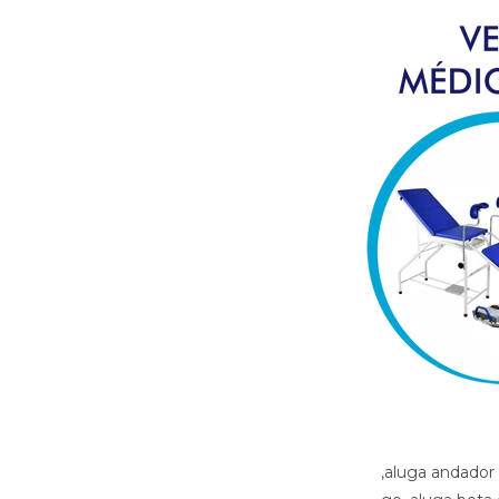
,aluga andador luziania go, aluga banco banho luziania go, aluga bota imbilizadora luziania go, aluga bota ortopedica luziania go, aluga cadeira de banho luziania go, aluga cadeira de roda com elevacao de pernas luziania go, aluga cadeira de roda luziania go, aluga cadeira de roda gordo luziania go, aluga cadeira de roda obeso luziania go, aluga cadeira de rodas para perna reta luziania go, aluga cama fawler luziania go, aluga cama hospitalar luziania go, aluga diva luziania go, aluga maca luziania go, aluga muleta luziania go, alugar cama hospitalar luziania go , aluguel andador luziania go, aluguel banco de banho luziania go, aluguel bota imobilizadora luziania go, aluguel bota ortopedica luziania go, aluguel cadeira de banho luziania go, aluguel cadeira de roda luziania go, aluguel cadeira de roda gordo luziania go, aluguel cadeira de roda obeso luziania go, aluguel cadeira de rodas com elevacao de pernas luziania go, aluguel cadeira de rodas para perna reta luziania go, aluguel cama fawler luziania go, aluguel cama hospitalar luziania go, aluguel diva luziania go, aluguel maca luziania go, aluguel maca luziania go, aluguel muleta luziania go, andador luziania go, artigos hospitalares luziania go, assento para banho luziania go, banco para banho luziania go, bota imibilizadora luziania go, bota imobilizadora luziania go, bota ortopedica barata luziania go, bota ortopedica luziania go, cadeira de higiene luziania go, cadeira de banho luziania go, cadeira de higiene luziania go, cadeira de necessidades luziania go, cadeira de roda gordo luziania go, cadeira de roda obeso luziania go, cadeira de rodas aluguel luziania go, cadeira de rodas elevacao de pernas luziania go, cadeira de