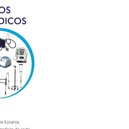
ca luziania go, locacao andador luziania go, locacao banco de banho luziania go, locacao bota imobilizadora luziania go, locacao bota ortopedica luziania go, locacao cadeira de banho luziania go, locacao cadeira de roda luziania go, locacao cadeira de roda gordo luziania go, locacao cadeira de roda obeso luziania go, locacao cadeira de rodas elevalcao de pernas luziania go, locacao cama fawler luziania go, locacao cama hospitalar luziania go, locacao de cadeira de rodas luziania go, locacao de cadeira de rodas para perna reta luziania go, locacao diva luziania go, locacao maca luziania go, locacao maca luziania go, locacao muleta luziania go, locadora andador luziania go, locadora banco de banho luziania go, locadora bota imobilizadora luziania go, locadora bota ortopedica luziania go, locadora cadeira de banho luziania go, locadora cadeira de roda luziania go, locadora cadeira de roda gordo luziania go, locadora cadeira de roda obeso luziania go, locadora cadeira de rodas elevecao de pernas, locadora cadeira de rodas para perna reta luziania go, lo