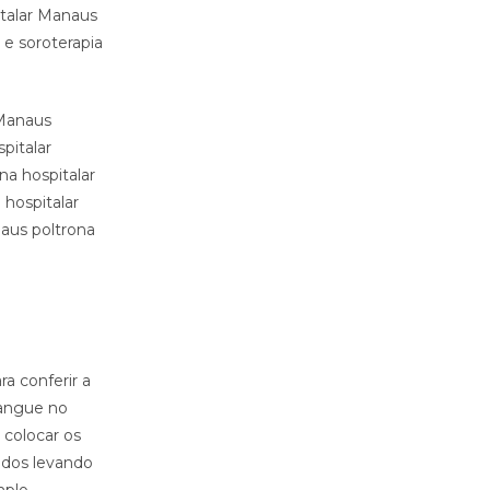
italar Manaus
 e soroterapia
 Manaus
pitalar
na hospitalar
 hospitalar
naus poltrona
a conferir a
sangue no
 colocar os
ados levando