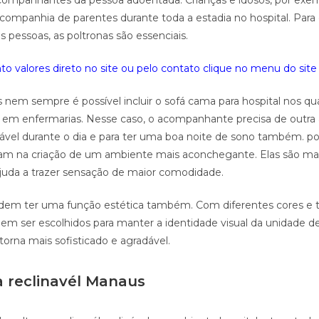
ompanhantes da pessoa adoentada. Crianças e idosos, por exem
ompanhia de parentes durante toda a estadia no hospital. Para
s pessoas, as poltronas são essenciais.
o valores direto no site ou pelo contato clique no menu do site 
s nem sempre é possível incluir o sofá cama para hospital nos qu
 em enfermarias. Nesse caso, o acompanhante precisa de outra 
tável durante o dia e para ter uma boa noite de sono também. po
iliam na criação de um ambiente mais aconchegante. Elas são ma
juda a trazer sensação de maior comodidade.
odem ter uma função estética também. Com diferentes cores e t
m ser escolhidos para manter a identidade visual da unidade de
orna mais sofisticado e agradável.
a reclinavél Manaus