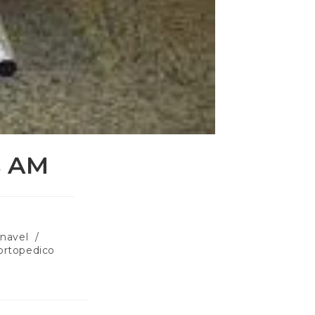
s AM
inavel
/
ortopedico