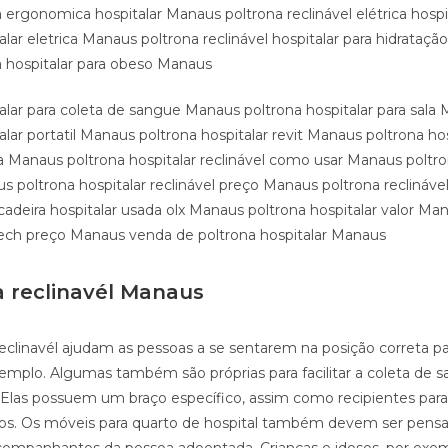
 ergonomica hospitalar Manaus poltrona reclinável elétrica hosp
alar eletrica Manaus poltrona reclinável hospitalar para hidratação
 hospitalar para obeso Manaus
talar para coleta de sangue Manaus poltrona hospitalar para sala
alar portatil Manaus poltrona hospitalar revit Manaus poltrona hos
a Manaus poltrona hospitalar reclinável como usar Manaus poltro
 poltrona hospitalar reclinável preço Manaus poltrona reclinável
adeira hospitalar usada olx Manaus poltrona hospitalar valor Ma
litech preço Manaus venda de poltrona hospitalar Manaus
a reclinavél Manaus
reclinavél ajudam as pessoas a se sentarem na posição correta par
xemplo. Algumas também são próprias para facilitar a coleta de 
. Elas possuem um braço específico, assim como recipientes para
dos. Os móveis para quarto de hospital também devem ser pens