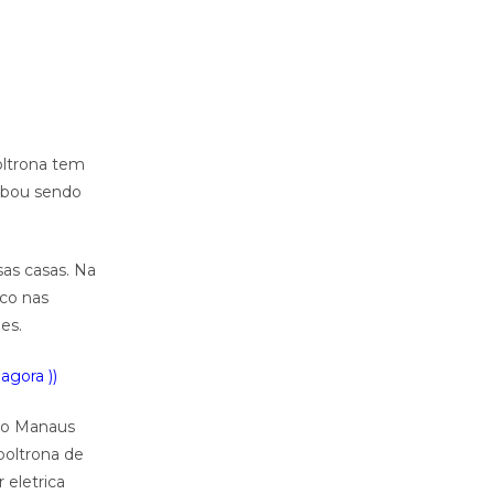
poltrona tem
cabou sendo
as casas. Na
ico nas
es.
agora ))
nso Manaus
poltrona de
 eletrica