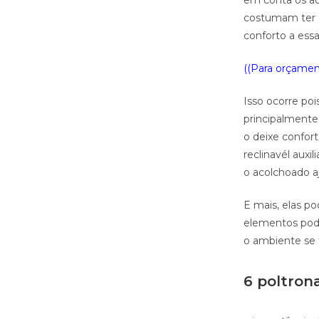
em conta os ac
costumam ter c
conforto a essa
((Para orçament
Isso ocorre poi
principalmente
o deixe confor
reclinavél aux
o acolchoado a
E mais, elas p
elementos pode
o ambiente se t
6 poltron