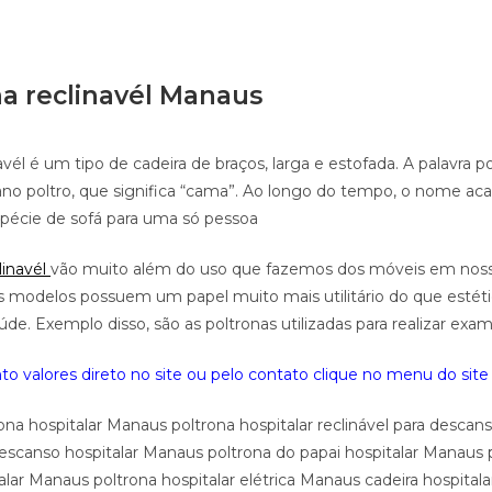
na reclinavél Manaus
avél é um tipo de cadeira de braços, larga e estofada. A palavra 
iano poltro, que significa “cama”. Ao longo do tempo, o nome a
pécie de sofá para uma só pessoa
linavél
vão muito além do uso que fazemos dos móveis em noss
s modelos possuem um papel muito mais utilitário do que estét
de. Exemplo disso, são as poltronas utilizadas para realizar exam
o valores direto no site ou pelo contato clique no menu do site 
ona hospitalar Manaus poltrona hospitalar reclinável para desca
descanso hospitalar Manaus poltrona do papai hospitalar Manaus 
lar Manaus poltrona hospitalar elétrica Manaus cadeira hospitalar