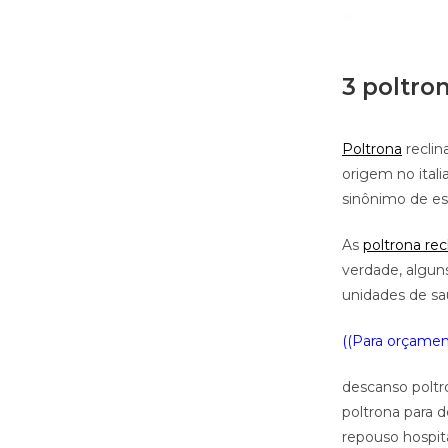
3 poltro
Poltrona
reclin
origem no ital
sinônimo de es
As
poltrona rec
verdade, algun
unidades de saú
((Para orçament
descanso poltr
poltrona para 
repouso hospita