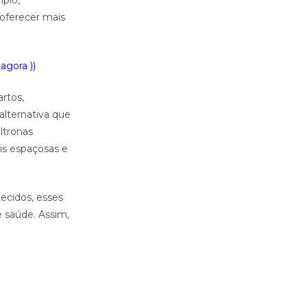
plo,
 oferecer mais
agora ))
artos,
alternativa que
ltronas
is espaçosas e
ecidos, esses
 saúde. Assim,