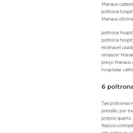
Manaus cadeira
poltrona hospit
Manaus oltrona
poltrona hospi
poltrona hospit
reclinável usad
renascer Manaus
preço Manaus c
hospitalar val
6 poltron
Tais poltronas 
pressão, por e
próprio quarto
frascos coleta