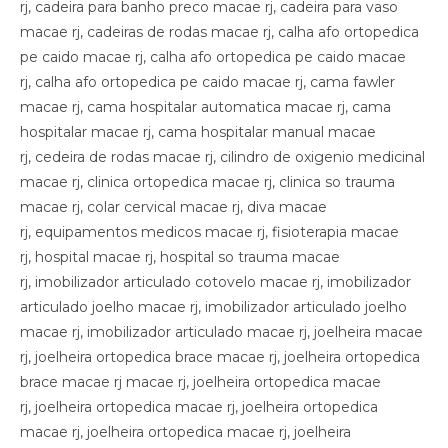
rj, cadeira para banho preco macae rj, cadeira para vaso
macae rj, cadeiras de rodas macae rj, calha afo ortopedica
pe caido macae rj, calha afo ortopedica pe caido macae
rj, calha afo ortopedica pe caido macae rj, cama fawler
macae rj, cama hospitalar automatica macae rj, cama
hospitalar macae rj, cama hospitalar manual macae
rj, cedeira de rodas macae rj, cilindro de oxigenio medicinal
macae rj, clinica ortopedica macae rj, clinica so trauma
macae rj, colar cervical macae rj, diva macae
rj, equipamentos medicos macae rj, fisioterapia macae
rj, hospital macae rj, hospital so trauma macae
rj, imobilizador articulado cotovelo macae rj, imobilizador
articulado joelho macae rj, imobilizador articulado joelho
macae rj, imobilizador articulado macae rj, joelheira macae
rj, joelheira ortopedica brace macae rj, joelheira ortopedica
brace macae rj macae rj, joelheira ortopedica macae
rj, joelheira ortopedica macae rj, joelheira ortopedica
macae rj, joelheira ortopedica macae rj, joelheira