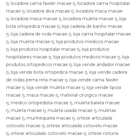
rj, locadora cama fawler macae rj, locadora cama hospitalar
macae rj, locadora diva macae rj, locadora maca macae
rj, locadora maca macae rj, locadora muleta macae rj, loja
bota ortopedica macae rj, loja cadeira de banho macae
rj, loja cadeira de roda macae rj, loja cama hospitalar macae
rj, loja muleta macae rj, loja produtos medicos macae
rj, loja produtos hospitalar macae rj, loja produtos
hospitalares macae rj, loja produtos medicos macae rj, loja
produtos ortopedicos macae rj, loja vende andador macae
rj, loja vende bota ortopedica macae rj, loja vende cadeira
de rodas perna reta macae rj, loja vende cama fawler
macae rj, loja vende muleta macae rj, loja vende tipoia
macae rj, maca macae rj, material cirurgico macae
rj, medico ortopedista macae rj, muleta barata macae
rj, muleta macae rj, muleta usada macae rj, muletas
macae rj, munhequeira macae rj, ortese articulada
cotovelo macae rj, ortese articulada cotovelo macae
rj, ortese articulado cotovelo macae rj, ortese notuna