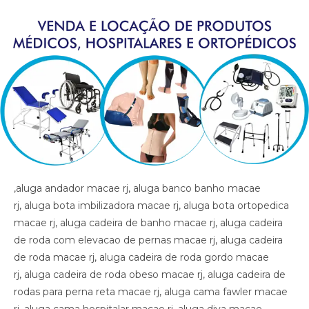
,aluga andador macae rj, aluga banco banho macae rj, aluga bota imbilizadora macae rj, aluga bota ortopedica macae rj, aluga cadeira de banho macae rj, aluga cadeira de roda com elevacao de pernas macae rj, aluga cadeira de roda macae rj, aluga cadeira de roda gordo macae rj, aluga cadeira de roda obeso macae rj, aluga cadeira de rodas para perna reta macae rj, aluga cama fawler macae rj, aluga cama hospitalar macae rj, aluga diva macae rj, aluga maca macae rj, aluga muleta macae rj, alugar cama hospitalar macae rj , aluguel andador macae rj, aluguel banco de banho macae rj, aluguel bota imobilizadora macae rj, aluguel bota ortopedica macae rj, aluguel cadeira de banho macae rj, aluguel cadeira de roda macae rj, aluguel cadeira de roda gordo macae rj, aluguel cadeira de roda obeso macae rj, aluguel cadeira de rodas com elevacao de pernas macae rj, aluguel cadeira de rodas para perna reta macae rj, aluguel cama fawler macae rj, aluguel cama hospitalar macae rj, aluguel diva macae rj, aluguel maca macae rj, aluguel maca macae rj, aluguel muleta macae rj, andador macae rj, artigos hospitalares macae rj, assento para banho macae rj, banco para banho macae rj, bota imibilizadora macae rj, bota imobilizadora macae rj, bota ortopedica barata macae rj, bota ortopedica macae rj, cadeira de higiene macae rj, cadeira de banho macae rj, cadeira de higiene macae rj, cadeira de necessidades macae rj, cadeira de roda gordo macae rj, cadeira de roda obeso macae rj, cadeira de rodas aluguel macae rj, cadeira de rodas elevacao de pernas macae rj, cadeira de rodas higienica macae rj, cadeira de rodas para banho preco macae rj, cadeira de rodas para gordo macae rj, cadeira higienica dobravel macae rj, cadeira higienica preco macae rj, cadeira para banho preco macae rj, cadeira para vaso macae rj, cadeiras de rodas macae rj, calha afo ortopedica pe caido macae rj, calha afo ortopedica pe caido macae rj, calha afo ortopedica pe caido macae rj, cama fawler macae rj, cama hospitalar automatica macae rj, cama hospitalar macae rj, cama hospitalar manual macae rj, cedeira de rodas macae rj, cilindro de oxigenio medicinal macae rj, clinica ortopedica macae rj, clinica so trauma macae rj, colar cervical macae rj, diva macae rj, equipamentos medicos macae rj, fisioterapia macae rj, hospital macae rj, hospital so trauma macae rj, imobilizador articulado cotovelo macae rj, imobilizador articulado joelho macae rj, imobilizador articulado joelho macae rj, imobilizador articulado macae rj, joelheira macae rj, joelheira ortopedica brace macae rj, joelheira ortopedica brace macae rj macae rj, joelheira ortopedica macae rj, joelheira ortopedica macae rj, joelheira ortopedica macae rj, joelheira ortopedica macae rj, joelheira ortopedica macae rj, locacao andador macae rj, locacao banco de banho macae rj, locacao bota imobilizadora macae rj, locacao bota ortopedica macae rj, locacao cadeira de banho macae rj, locacao cadeira de roda macae rj, locacao cadeira de roda gordo macae rj, locacao cadeira de roda obeso macae rj, locacao cadeira de rodas elevalcao de pernas macae rj, locacao cama fawler macae rj, locacao cama hospitalar macae rj, locacao de cadeira de rodas macae rj, locacao de cadeira de rodas para perna reta macae rj, locacao diva macae rj, locacao maca macae rj, locacao maca macae rj, locacao muleta macae rj, locadora andador macae rj, locadora banco de banho macae rj, locadora bota imobilizadora macae rj, locadora bota ortopedica macae rj, locadora cadeira de banho macae rj, locadora cadeira de roda macae rj, locadora cadeira de roda gordo macae rj, locadora cadeira de roda obeso macae rj, locadora cadeira de rodas elevecao de pernas, locadora cadeira de rodas para perna reta macae rj, locadora cama fawler macae rj, locadora cama hospitalar macae rj, locadora diva macae rj, locadora maca macae rj, locadora maca macae rj, locadora muleta macae rj, loja bota ortopedica macae rj, loja cadeira de banho macae rj, loja cadeira de roda macae rj, loja cama hospitalar macae rj, loja muleta macae rj, loja produtos medicos macae rj, loja produtos hospitalar macae rj, loja produtos hospitalares macae rj, loja produtos medicos macae rj, loja produtos ortopedicos macae rj, loja vende andador macae rj, loja vende bota ortopedica macae rj, loja vende cadeira de rodas perna reta macae rj, loja vende cama fawler macae rj, loja vende muleta macae rj, loja vende tipoia macae rj, maca macae rj, material cirurgico macae rj, medico ortopedista macae rj, muleta barata macae rj, muleta macae rj, muleta usada macae rj, muletas macae rj, munhequeira macae rj, ortese articulada cotovelo macae rj, ortese articulada cotovelo macae rj, ortese articulado cotovelo macae rj, ortese notuna facite plantar macae rj, ortese noturna facite plantar macae rj, ortese noturna facite plantar macae rj, ortopedia macae rj, poltrona hospitalar preco macae rj, poltrona reclinavel hospitalar macae rj, preco cadeira de banho macae rj, preco cama hospitalar macae rj, produtos hospitalares macae rj, produtos medicos macae rj, reabilitacao macae rj, sutia cirurgia macae rj, sutia ortopedico macae rj, sutia ortopedico macae rj, sutia pos operatorio macae rj, sutia pos operatorio macae rj, tala macae rj, talas macae rj, tipoia macae rj, venda muleta macae rj, vende cadeira de banho macae rj, vende maca macae rj, vende muleta macae rj, vende produtos hospitalares macae rj, vende produtos medicos macae rj, ,aluga andador macae rj, aluga banco banho macae rj, aluga bota imbilizadora macae rj, aluga bota ortopedica macae rj, aluga cadeira de banho macae rj, aluga cadeira de roda com elevacao de pernas macae rj, aluga cadeira de roda macae rj, aluga cadeira de roda gordo macae rj, aluga cadeira de roda obeso macae rj, aluga cadeira de rodas para perna reta macae rj, aluga cama fawler macae rj, aluga cama hospitalar macae rj, aluga diva macae rj, aluga maca macae rj, aluga muleta macae rj, alugar cama hospitalar macae rj , aluguel andador macae rj, aluguel banco de banho macae rj, aluguel bota imobilizadora macae rj, aluguel bota ortopedica macae rj, aluguel cadeira de banho macae rj, aluguel cadeira de roda macae rj, aluguel cadeira de roda gordo macae rj, aluguel cadeira de roda obeso macae rj, aluguel cadeira de rodas com elevacao de pernas macae rj, aluguel cadeira de rodas para perna reta macae rj, aluguel cama fawler macae rj, aluguel cama hospitalar macae rj, aluguel diva macae rj, aluguel maca macae rj, aluguel maca macae rj, aluguel muleta macae rj, andador macae rj, artigos hospitalares macae rj, assento para banho macae rj, banco para banho macae rj, bota imibilizadora macae rj, bota imobilizadora macae rj, bota ortopedica barata macae rj, bota ortopedica macae rj, cadeira de higiene macae rj, cadeira de banho macae rj, cadeira de higiene macae rj, cadeira de necessidades macae rj, cadeira de roda gordo macae rj, cadeira de roda obeso macae rj, cadeira de rodas aluguel macae rj, cadeira de rodas elevacao de pernas macae rj, cadeira de rodas higienica macae rj, cadeira de rodas para banho preco macae rj, cadeira de rodas para gordo macae rj, cadeira higienica dobravel macae rj, cadeira higienica preco macae rj, cadeira para banho preco macae rj, cadeira para vaso macae rj, cadeiras de rodas macae rj, calha afo ortopedica pe caido macae rj, calha afo ortopedica pe caido macae rj, calha afo ortopedica pe caido macae rj, cama fawler macae rj, cama hospitalar automatica macae rj, cama hospitalar macae rj, cama hospitalar manual macae rj, cedeira de rodas macae rj, cilindro de oxigenio medicinal macae rj, clinica ortopedica macae rj, clinica so trauma macae rj, colar cervical macae rj, diva macae rj, equipamentos medicos macae rj, fisioterapia macae rj, hospital macae rj, hospital so trauma macae rj, imobilizador articulado cotovelo macae rj, imobilizador articulado joelho macae rj, imobilizador articulado joelho macae rj, imobilizador articulado macae rj, joelheira macae rj, joelheira ortopedica brace macae rj, joelheira ortopedica brace macae rj macae rj, joelheira ortopedica macae rj, joelheira ortopedica macae rj, joelheira ortopedica macae rj, joelheira ortopedica macae rj, joelheira ortopedica macae rj, locacao andador macae rj, locacao banco de banho macae rj, locacao bota imobilizadora macae rj, locacao bota ortopedica macae rj, locacao cadeira de banho macae rj, locacao cadeira de roda macae rj, locacao cadeira de roda gordo macae rj, locacao cadeira de roda obeso macae rj, locacao cadeira de rodas elevalcao de pernas macae rj, locacao cama fawler macae rj, locacao cama hospitalar macae rj, locacao de cadeira de rodas macae rj, locacao de cadeira de rodas para perna reta macae rj, locacao diva macae rj, locacao maca macae rj, locacao maca macae rj, locacao muleta macae rj, locadora andador macae rj, locadora banco de banho macae rj, locadora bota imobilizadora macae rj, locadora bota ortopedica macae rj, locadora cadeira de banho macae rj, locadora cadeira de roda macae rj, locadora cadeira de roda gordo macae rj, locadora cadeira de roda obeso macae rj, locadora cadeira de rodas elevecao de pernas, locadora cadeira de rodas para perna reta macae rj, locadora cama fawler macae rj, locadora cama hospitalar macae rj, locadora diva macae rj, locadora maca macae rj, locadora maca macae rj, locadora muleta macae rj, loja bota ortopedica macae rj, loja cadeira de banho macae rj, loja cadeira de roda macae rj, loja cama hospitalar macae rj, loja muleta macae rj, loja produtos medicos macae rj, loja produtos hospitalar macae rj, loja produtos hospitalares macae rj, loja produtos medicos macae rj, loja produtos ortopedicos macae rj, loja vende andador macae rj, loja vende bota ortopedica macae rj, loja vende cadeira de rodas perna reta macae rj, loja vende cama fawler macae rj, loja vende muleta macae rj, loja vende tipoia macae rj, maca macae rj, material cirurgico macae rj, medico ortopedista macae rj, muleta barata macae rj, muleta macae rj, muleta usada macae rj, muletas macae rj, munheq