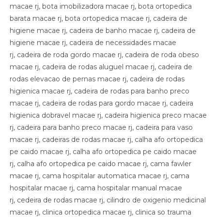
macae rj, bota imobilizadora macae rj, bota ortopedica
barata macae rj, bota ortopedica macae rj, cadeira de
higiene macae rj, cadeira de banho macae rj, cadeira de
higiene macae rj, cadeira de necessidades macae
rj, cadeira de roda gordo macae rj, cadeira de roda obeso
macae rj, cadeira de rodas aluguel macae rj, cadeira de
rodas elevacao de pernas macae rj, cadeira de rodas
higienica macae rj, cadeira de rodas para banho preco
macae rj, cadeira de rodas para gordo macae rj, cadeira
higienica dobravel macae rj, cadeira higienica preco macae
rj, cadeira para banho preco macae rj, cadeira para vaso
macae rj, cadeiras de rodas macae rj, calha afo ortopedica
pe caido macae rj, calha afo ortopedica pe caido macae
rj, calha afo ortopedica pe caido macae rj, cama fawler
macae rj, cama hospitalar automatica macae rj, cama
hospitalar macae rj, cama hospitalar manual macae
rj, cedeira de rodas macae rj, cilindro de oxigenio medicinal
macae rj, clinica ortopedica macae rj, clinica so trauma