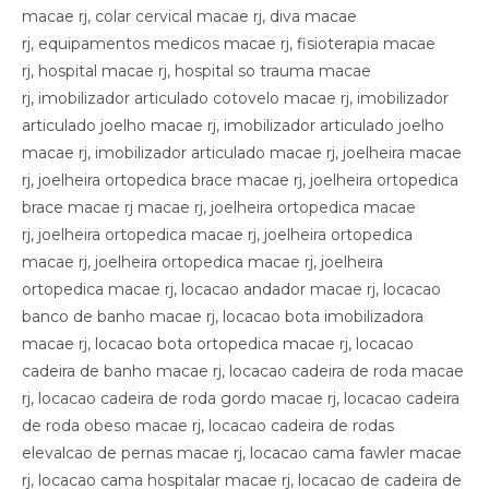
macae rj, colar cervical macae rj, diva macae
rj, equipamentos medicos macae rj, fisioterapia macae
rj, hospital macae rj, hospital so trauma macae
rj, imobilizador articulado cotovelo macae rj, imobilizador
articulado joelho macae rj, imobilizador articulado joelho
macae rj, imobilizador articulado macae rj, joelheira macae
rj, joelheira ortopedica brace macae rj, joelheira ortopedica
brace macae rj macae rj, joelheira ortopedica macae
rj, joelheira ortopedica macae rj, joelheira ortopedica
macae rj, joelheira ortopedica macae rj, joelheira
ortopedica macae rj, locacao andador macae rj, locacao
banco de banho macae rj, locacao bota imobilizadora
macae rj, locacao bota ortopedica macae rj, locacao
cadeira de banho macae rj, locacao cadeira de roda macae
rj, locacao cadeira de roda gordo macae rj, locacao cadeira
de roda obeso macae rj, locacao cadeira de rodas
elevalcao de pernas macae rj, locacao cama fawler macae
rj, locacao cama hospitalar macae rj, locacao de cadeira de