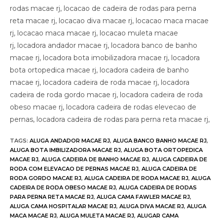
rodas macae rj, locacao de cadeira de rodas para perna
reta macae rj, locacao diva macae rj, locacao maca macae
rj, locacao maca macae rj, locacao muleta macae
rj, locadora andador macae rj, locadora banco de banho
macae rj, locadora bota imobilizadora macae rj, locadora
bota ortopedica macae rj, locadora cadeira de banho
macae rj, locadora cadeira de roda macae rj, locadora
cadeira de roda gordo macae rj, locadora cadeira de roda
obeso macae rj, locadora cadeira de rodas elevecao de
pernas, locadora cadeira de rodas para perna reta macae rj,
TAGS
:
ALUGA ANDADOR MACAE RJ
,
ALUGA BANCO BANHO MACAE RJ
,
ALUGA BOTA IMBILIZADORA MACAE RJ
,
ALUGA BOTA ORTOPEDICA
MACAE RJ
,
ALUGA CADEIRA DE BANHO MACAE RJ
,
ALUGA CADEIRA DE
RODA COM ELEVACAO DE PERNAS MACAE RJ
,
ALUGA CADEIRA DE
RODA GORDO MACAE RJ
,
ALUGA CADEIRA DE RODA MACAE RJ
,
ALUGA
CADEIRA DE RODA OBESO MACAE RJ
,
ALUGA CADEIRA DE RODAS
PARA PERNA RETA MACAE RJ
,
ALUGA CAMA FAWLER MACAE RJ
,
ALUGA CAMA HOSPITALAR MACAE RJ
,
ALUGA DIVA MACAE RJ
,
ALUGA
MACA MACAE RJ
,
ALUGA MULETA MACAE RJ
,
ALUGAR CAMA