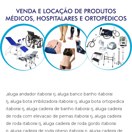
,aluga andador itaborai rj, aluga banco banho itaborai rj, aluga bota imbilizadora itaborai rj, aluga bota ortopedica itaborai rj, aluga cadeira de banho itaborai rj, aluga cadeira de roda com elevacao de pernas itaborai rj, aluga cadeira de roda itaborai rj, aluga cadeira de roda gordo itaborai rj, aluga cadeira de roda obeso itaborai rj, aluga cadeira de rodas para perna reta itaborai rj, aluga cama fawler itaborai rj, aluga cama hospitalar itaborai rj, aluga diva itaborai rj, aluga maca itaborai rj, aluga muleta itaborai rj, alugar cama hospitalar itaborai rj , aluguel andador itaborai rj, aluguel banco de banho itaborai rj, aluguel bota imobilizadora itaborai rj, aluguel bota ortopedica itaborai rj, aluguel cadeira de banho itaborai rj, aluguel cadeira de roda itaborai rj, aluguel cadeira de roda gordo itaborai rj, aluguel cadeira de roda obeso itaborai rj, aluguel cadeira de rodas com elevacao de pernas itaborai rj, aluguel cadeira de rodas para perna reta itaborai rj, aluguel cama fawler itaborai rj, aluguel cama hospitalar itaborai rj, aluguel diva itaborai rj, aluguel maca itaborai rj, aluguel maca itaborai rj, aluguel muleta itaborai rj, andador itaborai rj, artigos hospitalares itaborai rj, assento para banho itaborai rj, banco para banho itaborai rj, bota imibilizadora itaborai rj, bota imobilizadora itaborai rj, bota ortopedica barata itaborai rj, bota ortopedica itaborai rj, cadeira de higiene itaborai rj, cadeira de banho itaborai rj, cadeira de higiene itaborai rj, cadeira de necessidades itaborai rj, cadeira de roda gordo itaborai rj, cadeira de roda obeso itaborai rj, cadeira de rodas aluguel itaborai rj, cadeira de rodas elevacao de pernas itaborai rj, cadeira de rodas higienica itaborai rj, cadeira de rodas para banho preco itaborai rj, cadeira de rodas para gordo itaborai rj, cadeira higienica dobravel itaborai rj, cadeira higienica preco itaborai rj, cadeira para banho preco itaborai rj, cadeira para vaso itaborai rj, cadeiras de rodas itaborai rj, calha afo ortopedica pe caido itaborai rj, calha afo ortopedica pe caido itaborai rj, calha afo ortopedica pe caido itaborai rj, cama fawler itaborai rj, cama hospitalar automatica itaborai rj, cama hospitalar itaborai rj, cama hospitalar manual itaborai rj, cedeira de rodas itaborai rj, cilindro de oxigenio medicinal itaborai rj, clinica ortopedica itaborai rj, clinica so trauma itaborai rj, colar cervical itaborai rj, diva itaborai rj, equipamentos medicos itaborai rj, fisioterapia itaborai rj, hospital itaborai rj, hospital so trauma itaborai rj, imobilizador articulado cotovelo itaborai rj, imobilizador articulado joelho itaborai rj, imobilizador articulado joelho itaborai rj, imobilizador articulado itaborai rj, joelheira itaborai rj, joelheira ortopedica brace itaborai rj, joelheira ortopedica brace itaborai rj itaborai rj, joelheira ortopedica itaborai rj, joelheira ortopedica itaborai rj, joelheira ortopedica itaborai rj, joelheira ortopedica itaborai rj, joelheira ortopedica itaborai rj, locacao andador itaborai rj, locacao banco de banho itaborai rj, locacao bota imobilizadora itaborai rj, locacao bota ortopedica itaborai rj, locacao cadeira de banho itaborai rj, locacao cadeira de roda itaborai rj, locacao cadeira de roda gordo itaborai rj, locacao cadeira de roda obeso itaborai rj, locacao cadeira de rodas elevalcao de pernas itaborai rj, locacao cama fawler itaborai rj, locacao cama hospitalar itaborai rj, locacao de cadeira de rodas itaborai rj, locacao de cadeira de rodas para perna reta itaborai rj, locacao diva itaborai rj, locacao maca itaborai rj, locacao maca itaborai rj, locacao muleta itaborai rj, locadora andador itaborai rj, locadora banco de banho itaborai rj, locadora bota imobilizadora itaborai rj, locadora bota ortopedica itaborai rj, locadora cadeira de banho itaborai rj, locadora cadeira de roda itaborai rj, locadora cadeira de roda gordo itaborai rj, locadora cadeira de roda obeso itaborai rj, locadora cadeira de rodas elevecao de pernas, locadora cadeira de rodas para perna reta itaborai rj, locadora cama fawler itaborai rj, locadora cama hospitalar itaborai rj, locadora diva itaborai rj, locadora maca itaborai rj, locadora maca itaborai rj, locadora muleta itaborai rj, loja bota ortopedica itaborai rj, loja cadeira de banho itaborai rj, loja cadeira de roda itaborai rj, loja cama hospitalar itaborai rj, loja muleta itaborai rj, loja produtos medicos itaborai rj, loja produtos hospitalar itaborai rj, loja produtos hospitalares itaborai rj, loja produtos medicos itaborai rj, loja produtos ortopedicos itaborai rj, loja vende andador itaborai rj, loja vende bota ortopedica itaborai rj, loja vende cadeira de rodas perna reta itaborai rj, loja vende cama fawler itaborai rj, loja vende muleta itaborai rj, loja vende tipoia itaborai rj, maca itaborai rj, material cirurgico itaborai rj, medico ortopedista itaborai rj, muleta barata itaborai rj, muleta itaborai rj, muleta usada itaborai rj, muletas itaborai rj, munhequeira itaborai rj, ortese articulada cotovelo itaborai rj, ortese articulada cotovelo itaborai rj, ortese articulado cotovelo itaborai rj, ortese notuna facite plantar itaborai rj, ortese noturna facite plantar itaborai rj, ortese noturna facite plantar itaborai rj, ortopedia itaborai rj, poltrona hospitalar preco itaborai rj, poltrona reclinavel hospitalar itaborai rj, preco cadeira de banho itaborai rj, preco cama hospitalar itaborai rj, produtos hospitalares itaborai rj, produtos medicos itaborai rj, reabilitacao itaborai rj, sutia cirurgia itaborai rj, sutia ortopedico itaborai rj, sutia ortopedico itaborai rj, sutia pos operatorio itaborai rj, sutia pos operatorio itaborai rj, tala itaborai rj, talas itaborai rj, tipoia itaborai rj, venda muleta itaborai rj, vende cadeira de banho itaborai rj, vende maca itaborai rj, vende muleta itaborai rj, vende produtos hospitalares itaborai rj, vende produtos medicos itaborai rj, ,aluga andador itaborai rj, aluga banco banho itaborai rj, aluga bota imbilizadora itaborai rj, aluga bota ortopedica itaborai rj, aluga cadeira de banho itaborai rj, aluga cadeira de roda com elevacao de pernas itaborai rj, aluga cadeira de roda itaborai rj, aluga cadeira de roda gordo itaborai rj, aluga cadeira de roda obeso itaborai rj, aluga cadeira de rodas para perna reta itaborai rj, aluga cama fawler itaborai rj, aluga cama hospitalar itaborai rj, aluga diva itaborai rj, aluga maca itaborai rj, aluga muleta itaborai rj, alugar cama hospitalar itaborai rj , aluguel andador itaborai rj, aluguel banco de banho itaborai rj, aluguel bota imobilizadora itaborai rj, aluguel bota ortopedica itaborai rj, aluguel cadeira de banho itaborai rj, aluguel cadeira de roda itaborai rj, aluguel cadeira de roda gordo itaborai rj, aluguel cadeira de roda obeso itaborai rj, aluguel cadeira de rodas com elevacao de pernas itaborai rj, aluguel cadeira de rodas para perna reta itaborai rj, aluguel cama fawler itaborai rj, aluguel cama hospitalar itaborai rj, aluguel diva itaborai rj, aluguel maca itaborai rj, aluguel maca itaborai rj, aluguel muleta itaborai rj, andador itaborai rj, artigos hospitalares itaborai rj, assento para banho itaborai rj, banco para banho itaborai rj, bota imibilizadora itaborai rj, bota imobilizadora itaborai rj, bota ortopedica barata itaborai rj, bota ortopedica itaborai rj, cadeira de higiene itaborai rj, cadeira de banho itaborai rj, cadeira de higiene itaborai rj, cadeira de necessidades itaborai rj, cadeira de roda gordo itaborai rj, cadeira de roda obeso itaborai rj, cadeira de rodas aluguel itaborai rj, cadeira de rodas elevacao de pernas itaborai rj, cadeira de rodas higienica itaborai rj, cadeira de rodas para banho preco itaborai rj, cadeira de rodas para gordo itaborai rj, cadeira higienica dobravel itaborai rj, cadeira higienica preco itaborai rj, cadeira para banho preco itaborai rj, cadeira para vaso itaborai rj, cadeiras de rodas itaborai rj, calha afo ortopedica pe caido itaborai rj, calha afo ortopedica pe caido itaborai rj, calha afo ortopedica pe caido itaborai rj, cama fawler itaborai rj, cama hospitalar automatica itaborai rj, cama hospitalar itaborai rj, cama hospitalar manual itaborai rj, cedeira de rodas itaborai rj, cilindro de oxigenio medicinal itaborai rj, clinica ortopedica itaborai rj, clinica so trauma itaborai rj, colar cervical itaborai rj, diva itaborai rj, equipamentos medicos itaborai rj, fisioterapia itaborai rj, hospital itaborai rj, hospital so trauma itaborai rj, imobilizador articulado cotovelo itaborai rj, imobilizador articulado joelho itaborai rj, imobilizador articulado joelho itaborai rj, imobilizador articulado itaborai rj, joelheira itaborai rj, joelheira ortopedica brace itaborai rj, joelheira ortopedica brace itaborai rj itaborai rj, joelheira ortopedica itaborai rj, joelheira ortopedica itaborai rj, joelheira ortopedica itaborai rj, joelheira ortopedica itaborai rj, joelheira ortopedica itaborai rj, locacao andador itaborai rj, locacao banco de banho itaborai rj, locacao bota imobilizadora itaborai rj, locacao bota ortopedica itaborai rj, locacao cadeira de banho itaborai rj, locacao cadeira de roda itaborai rj, locacao cadeira de roda gordo itaborai rj, locacao cadeira de roda obeso itaborai rj, locacao cadeira de rodas elevalcao de pernas itaborai rj, locacao cama fawler itaborai rj, locacao cama hospitalar itaborai rj, locacao de cadeira de rodas itaborai rj, locacao de cadeira de rodas para perna reta itaborai rj, locacao diva itaborai rj, locacao maca itaborai rj, locacao maca itaborai rj, locacao muleta itaborai rj, locadora andador itaborai rj, locadora banco de banho itaborai rj, locadora bota imobilizadora itaborai rj, locadora bota ortopedica itaborai rj, locadora cadeira de banho itaborai rj, locadora cadeira de roda itaborai rj, locadora cadeira de roda gordo itaborai rj, locadora cadeira de roda obeso itaborai rj, locadora cadeira de rodas elevecao de pernas, locadora cadeira de rodas para perna reta itaborai rj, lo