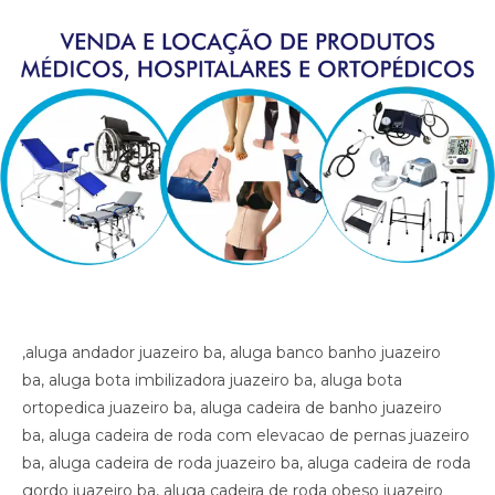
,aluga andador juazeiro ba, aluga banco banho juazeiro ba, aluga bota imbilizadora juazeiro ba, aluga bota ortopedica juazeiro ba, aluga cadeira de banho juazeiro ba, aluga cadeira de roda com elevacao de pernas juazeiro ba, aluga cadeira de roda juazeiro ba, aluga cadeira de roda gordo juazeiro ba, aluga cadeira de roda obeso juazeiro ba, aluga cadeira de rodas para perna reta juazeiro ba, aluga cama fawler juazeiro ba, aluga cama hospitalar juazeiro ba, aluga diva juazeiro ba, aluga maca juazeiro ba, aluga muleta juazeiro ba, alugar cama hospitalar juazeiro ba , aluguel andador juazeiro ba, aluguel banco de banho juazeiro ba, aluguel bota imobilizadora juazeiro ba, aluguel bota ortopedica juazeiro ba, aluguel cadeira de banho juazeiro ba, aluguel cadeira de roda juazeiro ba, aluguel cadeira de roda gordo juazeiro ba, aluguel cadeira de roda obeso juazeiro ba, aluguel cadeira de rodas com elevacao de pernas juazeiro ba, aluguel cadeira de rodas para perna reta juazeiro ba, aluguel cama fawler juazeiro ba, aluguel cama hospitalar juazeiro ba, aluguel diva juazeiro ba, aluguel maca juazeiro ba, aluguel maca juazeiro ba, aluguel muleta juazeiro ba, andador juazeiro ba, artigos hospitalares juazeiro ba, assento para banho juazeiro ba, banco para banho juazeiro ba, bota imibilizadora juazeiro ba, bota imobilizadora juazeiro ba, bota ortopedica barata juazeiro ba, bota ortopedica juazeiro ba, cadeira de higiene juazeiro ba, cadeira de banho juazeiro ba, cadeira de higiene juazeiro ba, cadeira de necessidades juazeiro ba, cadeira de roda gordo juazeiro ba, cadeira de roda obeso juazeiro ba, cadeira de rodas aluguel juazeiro ba, cadeira de rodas elevacao de pernas juazeiro ba, cadeira de rodas higienica juazeiro ba, cadeira de rodas para banho preco juazeiro ba, cadeira de rodas para gordo juazeiro ba, cadeira higienica dobravel juazeiro ba, cadeira higienica preco juazeiro ba, cadeira para banho preco juazeiro ba, cadeira para vaso juazeiro ba, cadeiras de rodas juazeiro ba, calha afo ortopedica pe caido juazeiro ba, calha afo ortopedica pe caido juazeiro ba, calha afo ortopedica pe caido juazeiro ba, cama fawler juazeiro ba, cama hospitalar automatica juazeiro ba, cama hospitalar juazeiro ba, cama hospitalar manual juazeiro ba, cedeira de rodas juazeiro ba, cilindro de oxigenio medicinal juazeiro ba, clinica ortopedica juazeiro ba, clinica so trauma juazeiro ba, colar cervical juazeiro ba, diva juazeiro ba, equipamentos medicos juazeiro ba, fisioterapia juazeiro ba, hospital juazeiro ba, hospital so trauma juazeiro ba, imobilizador articulado cotovelo juazeiro ba, imobilizador articulado joelho juazeiro ba, imobilizador articulado joelho juazeiro ba, imobilizador articulado juazeiro ba, joelheira juazeiro ba, joelheira ortopedica brace juazeiro ba, joelheira ortopedica brace juazeiro ba juazeiro ba, joelheira ortopedica juazeiro ba, joelheira ortopedica juazeiro ba, joelheira ortopedica juazeiro ba, joelheira ortopedica juazeiro ba, joelheira ortopedica juazeiro ba, locacao andador juazeiro ba, locacao banco de banho juazeiro ba, locacao bota imobilizadora juazeiro ba, locacao bota ortopedica juazeiro ba, locacao cadeira de banho juazeiro ba, locacao cadeira de roda juazeiro ba, locacao cadeira de roda gordo juazeiro ba, locacao cadeira de roda obeso juazeiro ba, locacao cadeira de rodas elevalcao de pernas juazeiro ba, locacao cama fawler juazeiro ba, locacao cama hospitalar juazeiro ba, locacao de cadeira de rodas juazeiro ba, locacao de cadeira de rodas para perna reta juazeiro ba, locacao diva juazeiro ba, locacao maca juazeiro ba, locacao maca juazeiro ba, locacao muleta juazeiro ba, locadora andador juazeiro ba, locadora banco de banho juazeiro ba, locadora bota imobilizadora juazeiro ba, locadora bota ortopedica juazeiro ba, locadora cadeira de banho juazeiro ba, locadora cadeira de roda juazeiro ba, locadora cadeira de roda gordo juazeiro ba, locadora cadeira de roda obeso juazeiro ba, locadora cadeira de rodas elevecao de pernas, locadora cadeira de rodas para perna reta juazeiro ba, locadora cama fawler juazeiro ba, locadora cama hospitalar juazeiro ba, locadora diva juazeiro ba, locadora maca juazeiro ba, locadora maca juazeiro ba, locadora muleta juazeiro ba, loja bota ortopedica juazeiro ba, loja cadeira de banho juazeiro ba, loja cadeira de roda juazeiro ba, loja cama hospitalar juazeiro ba, loja muleta juazeiro ba, loja produtos medicos juazeiro ba, loja produtos hospitalar juazeiro ba, loja produtos hospitalares juazeiro ba, loja produtos medicos juazeiro ba, loja produtos ortopedicos juazeiro ba, loja vende andador juazeiro ba, loja vende bota ortopedica juazeiro ba, loja vende cadeira de rodas perna reta juazeiro ba, loja vende cama fawler juazeiro ba, loja vende muleta juazeiro ba, loja vende tipoia juazeiro ba, maca juazeiro ba, material cirurgico juazeiro ba, medico ortopedista juazeiro ba, muleta barata juazeiro ba, muleta juazeiro ba, muleta usada juazeiro ba, muletas juazeiro ba, munhequeira juazeiro ba, ortese articulada cotovelo juazeiro ba, ortese articulada cotovelo juazeiro ba, ortese articulado cotovelo juazeiro ba, ortese notuna facite plantar juazeiro ba, ortese noturna facite plantar juazeiro ba, ortese noturna facite plantar juazeiro ba, ortopedia juazeiro ba, poltrona hospitalar preco juazeiro ba, poltrona reclinavel hospitalar juazeiro ba, preco cadeira de banho juazeiro ba, preco cama hospitalar juazeiro ba, produtos hospitalares juazeiro ba, produtos medicos juazeiro ba, reabilitacao juazeiro ba, sutia cirurgia juazeiro ba, sutia ortopedico juazeiro ba, sutia ortopedico juazeiro ba, sutia pos operatorio juazeiro ba, sutia pos operatorio juazeiro ba, tala juazeiro ba, talas juazeiro ba, tipoia juazeiro ba, venda muleta juazeiro ba, vende cadeira de banho juazeiro ba, vende maca juazeiro ba, vende muleta juazeiro ba, vende produtos hospitalares juazeiro ba, vende produtos medicos juazeiro ba, ,aluga andador juazeiro ba, aluga banco banho juazeiro ba, aluga bota imbilizadora juazeiro ba, aluga bota ortopedica juazeiro ba, aluga cadeira de banho juazeiro ba, aluga cadeira de roda com elevacao de pernas juazeiro ba, aluga cadeira de roda juazeiro ba, aluga cadeira de roda gordo juazeiro ba, aluga cadeira de roda obeso juazeiro ba, aluga cadeira de rodas para perna reta juazeiro ba, aluga cama fawler juazeiro ba, aluga cama hospitalar juazeiro ba, aluga diva juazeiro ba, aluga maca juazeiro ba, aluga muleta juazeiro ba, alugar cama hospitalar juazeiro ba , aluguel andador juazeiro ba, aluguel banco de banho juazeiro ba, aluguel bota imobilizadora juazeiro ba, aluguel bota ortopedica juazeiro ba, aluguel cadeira de banho juazeiro ba, aluguel cadeira de roda juazeiro ba, aluguel cadeira de roda gordo juazeiro ba, aluguel cadeira de roda obeso juazeiro ba, aluguel cadeira de rodas com elevacao de pernas juazeiro ba, aluguel cadeira de rodas para perna reta juazeiro ba, aluguel cama fawler juazeiro ba, aluguel cama hospitalar juazeiro ba, aluguel diva juazeiro ba, aluguel maca juazeiro ba, aluguel maca juazeiro ba, aluguel muleta juazeiro ba, andador juazeiro ba, artigos hospitalares juazeiro ba, assento para banho juazeiro ba, banco para banho juazeiro ba, bota imibilizadora juazeiro ba, bota imobilizadora juazeiro ba, bota ortopedica barata juazeiro ba, bota ortopedica juazeiro ba, cadeira de higiene juazeiro ba, cadeira de banho juazeiro ba, cadeira de higiene juazeiro ba, cadeira de necessidades juazeiro ba, cadeira de roda gordo juazeiro ba, cadeira de roda obeso juazeiro ba, cadeira de rodas aluguel juazeiro ba, cadeira de rodas elevacao de pernas juazeiro ba, cadeira de rodas higienica juazeiro ba, cadeira de rodas para banho preco juazeiro ba, cadeira de rodas para gordo juazeiro ba, cadeira higienica dobravel juazeiro ba, cadeira higienica preco juazeiro ba, cadeira para banho preco juazeiro ba, cadeira para vaso juazeiro ba, cadeiras de rodas juazeiro ba, calha afo ortopedica pe caido juazeiro ba, calha afo ortopedica pe caido juazeiro ba, calha afo ortopedica pe caido juazeiro ba, cama fawler juazeiro ba, cama hospitalar automatica juazeiro ba, cama hospitalar juazeiro ba, cama hospitalar manual juazeiro ba, cedeira de rodas juazeiro ba, cilindro de oxigenio medicinal juazeiro ba, clinica ortopedica juazeiro ba, clinica so trauma juazeiro ba, colar cervical juazeiro ba, diva juazeiro ba, equipamentos medicos juazeiro ba, fisioterapia juazeiro ba, hospital juazeiro ba, hospital so trauma juazeiro ba, imobilizador articulado cotovelo juazeiro ba, imobilizador articulado joelho juazeiro ba, imobilizador articulado joelho juazeiro ba, imobilizador articulado juazeiro ba, joelheira juazeiro ba, joelheira ortopedica brace juazeiro ba, joelheira ortopedica brace juazeiro ba juazeiro ba, joelheira ortopedica juazeiro ba, joelheira ortopedica juazeiro ba, joelheira ortopedica juazeiro ba, joelheira ortopedica juazeiro ba, joelheira ortopedica juazeiro ba, locacao andador juazeiro ba, locacao banco de banho juazeiro ba, locacao bota imobilizadora juazeiro ba, locacao bota ortopedica juazeiro ba, locacao cadeira de banho juazeiro ba, locacao cadeira de roda juazeiro ba, locacao cadeira de roda gordo juazeiro ba, locacao cadeira de roda obeso juazeiro ba, locacao cadeira de rodas elevalcao de pernas juazeiro ba, locacao cama fawler juazeiro ba, locacao cama hospitalar juazeiro ba, locacao de cadeira de rodas juazeiro ba, locacao de cadeira de rodas para perna reta juazeiro ba, locacao diva juazeiro ba, locacao maca juazeiro ba, locacao maca juazeiro ba, locacao muleta juazeiro ba, locadora andador juazeiro ba, locadora banco de banho juazeiro ba, locadora bota imobilizadora juazeiro ba, locadora bota ortopedica juazeiro ba, locadora cadeira de banho juazeiro ba, locadora cadeira de roda juazeiro ba, locadora cadeira de roda gordo juazeiro ba, locadora cadeira de roda obeso juazeiro ba, locadora cadeira de rodas elevecao de pernas, locadora cadeira de rodas para perna reta juazeiro ba, lo