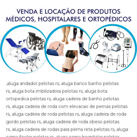
,aluga andador pelotas rs, aluga banco banho pelotas rs, aluga bota imbilizadora pelotas rs, aluga bota ortopedica pelotas rs, aluga cadeira de banho pelotas rs, aluga cadeira de roda com elevacao de pernas pelotas rs, aluga cadeira de roda pelotas rs, aluga cadeira de roda gordo pelotas rs, aluga cadeira de roda obeso pelotas rs, aluga cadeira de rodas para perna reta pelotas rs, aluga cama fawler pelotas rs, aluga cama hospitalar pelotas rs, aluga diva pelotas rs, aluga maca pelotas rs, aluga muleta pelotas rs, alugar cama hospitalar pelotas rs , aluguel andador pelotas rs, aluguel banco de banho pelotas rs, aluguel bota imobilizadora pelotas rs, aluguel bota ortopedica pelotas rs, aluguel cadeira de banho pelotas rs, aluguel cadeira de roda pelotas rs, aluguel cadeira de roda gordo pelotas rs, aluguel cadeira de roda obeso pelotas rs, aluguel cadeira de rodas com elevacao de pernas pelotas rs, aluguel cadeira de rodas para perna reta pelotas rs, aluguel cama fawler pelotas rs, aluguel cama hospitalar pelotas rs, aluguel diva pelotas rs, aluguel maca pelotas rs, aluguel maca pelotas rs, aluguel muleta pelotas rs, andador pelotas rs, artigos hospitalares pelotas rs, assento para banho pelotas rs, banco para banho pelotas rs, bota imibilizadora pelotas rs, bota imobilizadora pelotas rs, bota ortopedica barata pelotas rs, bota ortopedica pelotas rs, cadeira de higiene pelotas rs, cadeira de banho pelotas rs, cadeira de higiene pelotas rs, cadeira de necessidades pelotas rs, cadeira de roda gordo pelotas rs, cadeira de roda obeso pelotas rs, cadeira de rodas aluguel pelotas rs, cadeira de rodas elevacao de pernas pelotas rs, cadeira de rodas higienica pelotas rs, cadeira de rodas para banho preco pelotas rs, cadeira de rodas para gordo pelotas rs, cadeira higienica dobravel pelotas rs, cadeira higienica preco pelotas rs, cadeira para banho preco pelotas rs, cadeira para vaso pelotas rs, cadeiras de rodas pelotas rs, calha afo ortopedica pe caido pelotas rs, calha afo ortopedica pe caido pelotas rs, calha afo ortopedica pe caido pelotas rs, cama fawler pelotas rs, cama hospitalar automatica pelotas rs, cama hospitalar pelotas rs, cama hospitalar manual pelotas rs, cedeira de rodas pelotas rs, cilindro de oxigenio medicinal pelotas rs, clinica ortopedica pelotas rs, clinica so trauma pelotas rs, colar cervical pelotas rs, diva pelotas rs, equipamentos medicos pelotas rs, fisioterapia pelotas rs, hospital pelotas rs, hospital so trauma pelotas rs, imobilizador articulado cotovelo pelotas rs, imobilizador articulado joelho pelotas rs, imobilizador articulado joelho pelotas rs, imobilizador articulado pelotas rs, joelheira pelotas rs, joelheira ortopedica brace pelotas rs, joelheira ortopedica brace pelotas rs pelotas rs, joelheira ortopedica pelotas rs, joelheira ortopedica pelotas rs, joelheira ortopedica pelotas rs, joelheira ortopedica pelotas rs, joelheira ortopedica pelotas rs, locacao andador pelotas rs, locacao banco de banho pelotas rs, locacao bota imobilizadora pelotas rs, locacao bota ortopedica pelotas rs, locacao cadeira de banho pelotas rs, locacao cadeira de roda pelotas rs, locacao cadeira de roda gordo pelotas rs, locacao cadeira de roda obeso pelotas rs, locacao cadeira de rodas elevalcao de pernas pelotas rs, locacao cama fawler pelotas rs, locacao cama hospitalar pelotas rs, locacao de cadeira de rodas pelotas rs, locacao de cadeira de rodas para perna reta pelotas rs, locacao diva pelotas rs, locacao maca pelotas rs, locacao maca pelotas rs, locacao muleta pelotas rs, locadora andador pelotas rs, locadora banco de banho pelotas rs, locadora bota imobilizadora pelotas rs, locadora bota ortopedica pelotas rs, locadora cadeira de banho pelotas rs, locadora cadeira de roda pelotas rs, locadora cadeira de roda gordo pelotas rs, locadora cadeira de roda obeso pelotas rs, locadora cadeira de rodas elevecao de pernas, locadora cadeira de rodas para perna reta pelotas rs, locadora cama fawler pelotas rs, locadora cama hospitalar pelotas rs, locadora diva pelotas rs, locadora maca pelotas rs, locadora maca pelotas rs, locadora muleta pelotas rs, loja bota ortopedica pelotas rs, loja cadeira de banho pelotas rs, loja cadeira de roda pelotas rs, loja cama hospitalar pelotas rs, loja muleta pelotas rs, loja produtos medicos pelotas rs, loja produtos hospitalar pelotas rs, loja produtos hospitalares pelotas rs, loja produtos medicos pelotas rs, loja produtos ortopedicos pelotas rs, loja vende andador pelotas rs, loja vende bota ortopedica pelotas rs, loja vende cadeira de rodas perna reta pelotas rs, loja vende cama fawler pelotas rs, loja vende muleta pelotas rs, loja vende tipoia pelotas rs, maca pelotas rs, material cirurgico pelotas rs, medico ortopedista pelotas rs, muleta barata pelotas rs, muleta pelotas rs, muleta usada pelotas rs, muletas pelotas rs, munhequeira pelotas rs, ortese articulada cotovelo pelotas rs, ortese articulada cotovelo pelotas rs, ortese articulado cotovelo pelotas rs, ortese notuna facite plantar pelotas rs, ortese noturna facite plantar pelotas rs, ortese noturna facite plantar pelotas rs, ortopedia pelotas rs, poltrona hospitalar preco pelotas rs, poltrona reclinavel hospitalar pelotas rs, preco cadeira de banho pelotas rs, preco cama hospitalar pelotas rs, produtos hospitalares pelotas rs, produtos medicos pelotas rs, reabilitacao pelotas rs, sutia cirurgia pelotas rs, sutia ortopedico pelotas rs, sutia ortopedico pelotas rs, sutia pos operatorio pelotas rs, sutia pos operatorio pelotas rs, tala pelotas rs, talas pelotas rs, tipoia pelotas rs, venda muleta pelotas rs, vende cadeira de banho pelotas rs, vende maca pelotas rs, vende muleta pelotas rs, vende produtos hospitalares pelotas rs, vende produtos medicos pelotas rs, ,aluga andador pelotas rs, aluga banco banho pelotas rs, aluga bota imbilizadora pelotas rs, aluga bota ortopedica pelotas rs, aluga cadeira de banho pelotas rs, aluga cadeira de roda com elevacao de pernas pelotas rs, aluga cadeira de roda pelotas rs, aluga cadeira de roda gordo pelotas rs, aluga cadeira de roda obeso pelotas rs, aluga cadeira de rodas para perna reta pelotas rs, aluga cama fawler pelotas rs, aluga cama hospitalar pelotas rs, aluga diva pelotas rs, aluga maca pelotas rs, aluga muleta pelotas rs, alugar cama hospitalar pelotas rs , aluguel andador pelotas rs, aluguel banco de banho pelotas rs, aluguel bota imobilizadora pelotas rs, aluguel bota ortopedica pelotas rs, aluguel cadeira de banho pelotas rs, aluguel cadeira de roda pelotas rs, aluguel cadeira de roda gordo pelotas rs, aluguel cadeira de roda obeso pelotas rs, aluguel cadeira de rodas com elevacao de pernas pelotas rs, aluguel cadeira de rodas para perna reta pelotas rs, aluguel cama fawler pelotas rs, aluguel cama hospitalar pelotas rs, aluguel diva pelotas rs, aluguel maca pelotas rs, aluguel maca pelotas rs, aluguel muleta pelotas rs, andador pelotas rs, artigos hospitalares pelotas rs, assento para banho pelotas rs, banco para banho pelotas rs, bota imibilizadora pelotas rs, bota imobilizadora pelotas rs, bota ortopedica barata pelotas rs, bota ortopedica pelotas rs, cadeira de higiene pelotas rs, cadeira de banho pelotas rs, cadeira de higiene pelotas rs, cadeira de necessidades pelotas rs, cadeira de roda gordo pelotas rs, cadeira de roda obeso pelotas rs, cadeira de rodas aluguel pelotas rs, cadeira de rodas elevacao de pernas pelotas rs, cadeira de rodas higienica pelotas rs, cadeira de rodas para banho preco pelotas rs, cadeira de rodas para gordo pelotas rs, cadeira higienica dobravel pelotas rs, cadeira higienica preco pelotas rs, cadeira para banho preco pelotas rs, cadeira para vaso pelotas rs, cadeiras de rodas pelotas rs, calha afo ortopedica pe caido pelotas rs, calha afo ortopedica pe caido pelotas rs, calha afo ortopedica pe caido pelotas rs, cama fawler pelotas rs, cama hospitalar automatica pelotas rs, cama hospitalar pelotas rs, cama hospitalar manual pelotas rs, cedeira de rodas pelotas rs, cilindro de oxigenio medicinal pelotas rs, clinica ortopedica pelotas rs, clinica so trauma pelotas rs, colar cervical pelotas rs, diva pelotas rs, equipamentos medicos pelotas rs, fisioterapia pelotas rs, hospital pelotas rs, hospital so trauma pelotas rs, imobilizador articulado cotovelo pelotas rs, imobilizador articulado joelho pelotas rs, imobilizador articulado joelho pelotas rs, imobilizador articulado pelotas rs, joelheira pelotas rs, joelheira ortopedica brace pelotas rs, joelheira ortopedica brace pelotas rs pelotas rs, joelheira ortopedica pelotas rs, joelheira ortopedica pelotas rs, joelheira ortopedica pelotas rs, joelheira ortopedica pelotas rs, joelheira ortopedica pelotas rs, locacao andador pelotas rs, locacao banco de banho pelotas rs, locacao bota imobilizadora pelotas rs, locacao bota ortopedica pelotas rs, locacao cadeira de banho pelotas rs, locacao cadeira de roda pelotas rs, locacao cadeira de roda gordo pelotas rs, locacao cadeira de roda obeso pelotas rs, locacao cadeira de rodas elevalcao de pernas pelotas rs, locacao cama fawler pelotas rs, locacao cama hospitalar pelotas rs, locacao de cadeira de rodas pelotas rs, locacao de cadeira de rodas para perna reta pelotas rs, locacao diva pelotas rs, locacao maca pelotas rs, locacao maca pelotas rs, locacao muleta pelotas rs, locadora andador pelotas rs, locadora banco de banho pelotas rs, locadora bota imobilizadora pelotas rs, locadora bota ortopedica pelotas rs, locadora cadeira de banho pelotas rs, locadora cadeira de roda pelotas rs, locadora cadeira de roda gordo pelotas rs, locadora cadeira de roda obeso pelotas rs, locadora cadeira de rodas elevecao de pernas, locadora cadeira de rodas para perna reta pelotas rs, locadora cama fawler pelotas rs, locadora cama hospitalar pelotas rs, locadora diva pelotas rs, locadora maca pelotas rs, locadora maca pelotas rs, locadora muleta pelotas rs, loja bota ortopedica pelotas rs, loja cadeira de banho pelotas rs, loja cadeira de roda pelotas rs, loja cam