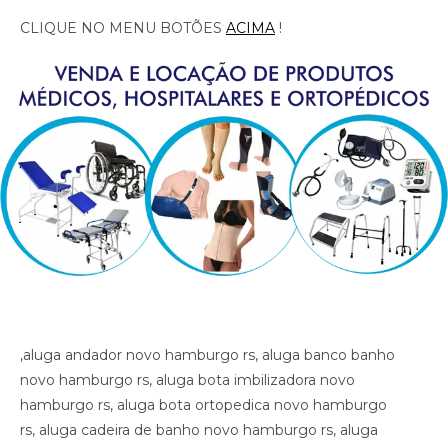
CLIQUE NO MENU BOTÕES
ACIMA
!
,aluga andador novo hamburgo rs, aluga banco banho novo hamburgo rs, aluga bota imbilizadora novo hamburgo rs, aluga bota ortopedica novo hamburgo rs, aluga cadeira de banho novo hamburgo rs, aluga cadeira de roda com elevacao de pernas novo hamburgo rs, aluga cadeira de roda novo hamburgo rs, aluga cadeira de roda gordo novo hamburgo rs, aluga cadeira de roda obeso novo hamburgo rs, aluga cadeira de rodas para perna reta novo hamburgo rs, aluga cama fawler novo hamburgo rs, aluga cama hospitalar novo hamburgo rs, aluga diva novo hamburgo rs, aluga maca novo hamburgo rs, aluga muleta novo hamburgo rs, alugar cama hospitalar novo hamburgo rs , aluguel andador novo hamburgo rs, aluguel banco de banho novo hamburgo rs, aluguel bota imobilizadora novo hamburgo rs, aluguel bota ortopedica novo hamburgo rs, aluguel cadeira de banho novo hamburgo rs, aluguel cadeira de roda novo hamburgo rs, aluguel cadeira de roda gordo novo hamburgo rs, aluguel cadeira de roda obeso novo hamburgo rs, aluguel cadeira de rodas com elevacao de pernas novo hamburgo rs, aluguel cadeira de rodas para perna reta novo hamburgo rs, aluguel cama fawler novo hamburgo rs, aluguel cama hospitalar novo hamburgo rs, aluguel diva novo hamburgo rs, aluguel maca novo hamburgo rs, aluguel maca novo hamburgo rs, aluguel muleta novo hamburgo rs, andador novo hamburgo rs, artigos hospitalares novo hamburgo rs, assento para banho novo hamburgo rs, banco para banho novo hamburgo rs, bota imibilizadora novo hamburgo rs, bota imobilizadora novo hamburgo rs, bota ortopedica barata novo hamburgo rs, bota ortopedica novo hamburgo rs, cadeira de higiene novo hamburgo rs, cadeira de banho novo hamburgo rs, cadeira de higiene novo hamburgo rs, cadeira de necessidades novo hamburgo rs, cadeira de roda gordo novo hamburgo rs, cadeira de roda obeso novo hamburgo rs, cadeira de rodas aluguel novo hamburgo rs, cadeira de rodas elevacao de pernas novo hamburgo rs, cadeira de rodas higienica novo hamburgo rs, cadeira de rodas para banho preco novo hamburgo rs, cadeira de rodas para gordo novo hamburgo rs, cadeira higienica dobravel novo hamburgo rs, cadeira higienica preco novo hamburgo rs, cadeira para banho preco novo hamburgo rs, cadeira para vaso novo hamburgo rs, cadeiras de rodas novo hamburgo rs, calha afo ortopedica pe caido novo hamburgo rs, calha afo ortopedica pe caido novo hamburgo rs, calha afo ortopedica pe caido novo hamburgo rs, cama fawler novo hamburgo rs, cama hospitalar automatica novo hamburgo rs, cama hospitalar novo hamburgo rs, cama hospitalar manual novo hamburgo rs, cedeira de rodas novo hamburgo rs, cilindro de oxigenio medicinal novo hamburgo rs, clinica ortopedica novo hamburgo rs, clinica so trauma novo hamburgo rs, colar cervical novo hamburgo rs, diva novo hamburgo rs, equipamentos medicos novo hamburgo rs, fisioterapia novo hamburgo rs, hospital novo hamburgo rs, hospital so trauma novo hamburgo rs, imobilizador articulado cotovelo novo hamburgo rs, imobilizador articulado joelho novo hamburgo rs, imobilizador articulado joelho novo hamburgo rs, imobilizador articulado novo hamburgo rs, joelheira novo hamburgo rs, joelheira ortopedica brace novo hamburgo rs, joelheira ortopedica brace novo hamburgo rs novo hamburgo rs, joelheira ortopedica novo hamburgo rs, joelheira ortopedica novo hamburgo rs, joelheira ortopedica novo hamburgo rs, joelheira ortopedica novo hamburgo rs, joelheira ortopedica novo hamburgo rs, locacao andador novo hamburgo rs, locacao banco de banho novo hamburgo rs, locacao bota imobilizadora novo hamburgo rs, locacao bota ortopedica novo hamburgo rs, locacao cadeira de banho novo hamburgo rs, locacao cadeira de roda novo hamburgo rs, locacao cadeira de roda gordo novo hamburgo rs, locacao cadeira de roda obeso novo hamburgo rs, locacao cadeira de rodas elevalcao de pernas novo hamburgo rs, locacao cama fawler novo hamburgo rs, locacao cama hospitalar novo hamburgo rs, locacao de cadeira de rodas novo hamburgo rs, locacao de cadeira de rodas para perna reta novo hamburgo rs, locacao diva novo hamburgo rs, locacao maca novo hamburgo rs, locacao maca novo hamburgo rs, locacao muleta novo hamburgo rs, locadora andador novo hamburgo rs, locadora banco de banho novo hamburgo rs, locadora bota imobilizadora novo hamburgo rs, locadora bota ortopedica novo hamburgo rs, locadora cadeira de banho novo hamburgo rs, locadora cadeira de roda novo hamburgo rs, locadora cadeira de roda gordo novo hamburgo rs, locadora cadeira de roda obeso novo hamburgo rs, locadora cadeira de rodas elevecao de pernas, locadora cadeira de rodas para perna reta novo hamburgo rs, locadora cama fawler novo hamburgo rs, locadora cama hospitalar novo hamburgo rs, locadora diva novo hamburgo rs, locadora maca novo hamburgo rs, locadora maca novo hamburgo rs, locadora muleta novo hamburgo rs, loja bota ortopedica novo hamburgo rs, loja cadeira de banho novo hamburgo rs, loja cadeira de roda novo hamburgo rs, loja cama hospitalar novo hamburgo rs, loja muleta novo hamburgo rs, loja produtos medicos novo hamburgo rs, loja produtos hospitalar novo hamburgo rs, loja produtos hospitalares novo hamburgo rs, loja produtos medicos novo hamburgo rs, loja produtos ortopedicos novo hamburgo rs, loja vende andador novo hamburgo rs, loja vende bota ortopedica novo hamburgo rs, loja vende cadeira de rodas perna reta novo hamburgo rs, loja vende cama fawler novo hamburgo rs, loja vende muleta novo hamburgo rs, loja vende tipoia novo hamburgo rs, maca novo hamburgo rs, material cirurgico novo hamburgo rs, medico ortopedista novo hamburgo rs, muleta barata novo hamburgo rs, muleta novo hamburgo rs, muleta usada novo hamburgo rs, muletas novo hamburgo rs, munhequeira novo hamburgo rs, ortese articulada cotovelo novo hamburgo rs, ortese articulada cotovelo novo hamburgo rs, ortese articulado cotovelo novo hamburgo rs, ortese notuna facite plantar novo hamburgo rs, ortese noturna facite plantar novo hamburgo rs, ortese noturna facite plantar novo hamburgo rs, ortopedia novo hamburgo rs, poltrona hospitalar preco novo hamburgo rs, poltrona reclinavel hospitalar novo hamburgo rs, preco cadeira de banho novo hamburgo rs, preco cama hospitalar novo hamburgo rs, produtos hospitalares novo hamburgo rs, produtos medicos novo hamburgo rs, reabilitacao novo hamburgo rs, sutia cirurgia novo hamburgo rs, sutia ortopedico novo hamburgo rs, sutia ortopedico novo hamburgo rs, sutia pos operatorio novo hamburgo rs, sutia pos operatorio novo hamburgo rs, tala novo hamburgo rs, talas novo hamburgo rs, tipoia novo hamburgo rs, venda muleta novo hamburgo rs, vende cadeira de banho novo hamburgo rs, vende maca novo hamburgo rs, vende muleta novo hamburgo rs, vende produtos hospitalares novo hamburgo rs, vende produtos medicos novo hamburgo rs, ,aluga andador novo hamburgo rs, aluga banco banho novo hamburgo rs, aluga bota imbilizadora novo hamburgo rs, aluga bota ortopedica novo hamburgo rs, aluga cadeira de banho novo hamburgo rs, aluga cadeira de roda com elevacao de pernas novo hamburgo rs, aluga cadeira de roda novo hamburgo rs, aluga cadeira de roda gordo novo hamburgo rs, aluga cadeira de roda obeso novo hamburgo rs, aluga cadeira de rodas para perna reta novo hamburgo rs, aluga cama fawler novo hamburgo rs, aluga cama hospitalar novo hamburgo rs, aluga diva novo hamburgo rs, aluga maca novo hamburgo rs, aluga muleta novo hamburgo rs, alugar cama hospitalar novo hamburgo rs , aluguel andador novo hamburgo rs, aluguel banco de banho novo hamburgo rs, aluguel bota imobilizadora novo hamburgo rs, aluguel bota ortopedica novo hamburgo rs, aluguel cadeira de banho novo hamburgo rs, aluguel cadeira de roda novo hamburgo rs, aluguel cadeira de roda gordo novo hamburgo rs, aluguel cadeira de roda obeso novo hamburgo rs, aluguel cadeira de rodas com elevacao de pernas novo hamburgo rs, aluguel cadeira de rodas para perna reta novo hamburgo rs, aluguel cama fawler novo hamburgo rs, aluguel cama hospitalar novo hamburgo rs, aluguel diva novo hamburgo rs, aluguel maca novo hamburgo rs, aluguel maca novo hamburgo rs, aluguel muleta novo hamburgo rs, andador novo hamburgo rs, artigos hospitalares novo hamburgo rs, assento para banho novo hamburgo rs, banco para banho novo hamburgo rs, bota imibilizadora novo hamburgo rs, bota imobilizadora novo hamburgo rs, bota ortopedica barata novo hamburgo rs, bota ortopedica novo hamburgo rs, cadeira de higiene novo hamburgo rs, cadeira de banho novo hamburgo rs, cadeira de higiene novo hamburgo rs, cadeira de necessidades novo hamburgo rs, cadeira de roda gordo novo hamburgo rs, cadeira de roda obeso novo hamburgo rs, cadeira de rodas aluguel novo hamburgo rs, cadeira de rodas elevacao de pernas novo hamburgo rs, cadeira de rodas higienica novo hamburgo rs, cadeira de rodas para banho preco novo hamburgo rs, cadeira de rodas para gordo novo hamburgo rs, cadeira higienica dobravel novo hamburgo rs, cadeira higienica preco novo hamburgo rs, cadeira para banho preco novo hamburgo rs, cadeira para vaso novo hamburgo rs, cadeiras de rodas novo hamburgo rs, calha afo ortopedica pe caido novo hamburgo rs, calha afo ortopedica pe caido novo hamburgo rs, calha afo ortopedica pe caido novo hamburgo rs, cama fawler novo hamburgo rs, cama hospitalar automatica novo hamburgo rs, cama hospitalar novo hamburgo rs, cama hospitalar manual novo hamburgo rs, cedeira de rodas novo hamburgo rs, cilindro de oxigenio medicinal novo hamburgo rs, clinica ortopedica novo hamburgo rs, clinica so trauma novo hamburgo rs, colar cervical novo hamburgo rs, diva novo hamburgo rs, equipamentos medicos novo hamburgo rs, fisioterapia novo hamburgo rs, hospital novo hamburgo rs, hospital so trauma novo hamburgo rs, imobilizador articulado cotovelo novo hamburgo rs, imobilizador articulado joelho novo hamburgo rs, imobilizador articulado joelho novo hamburgo rs, imobilizador articulado novo hamburgo rs, joelheira novo hamburgo rs, joelheira ortopedica brace novo hamburgo rs, joelheira ortopedica brace