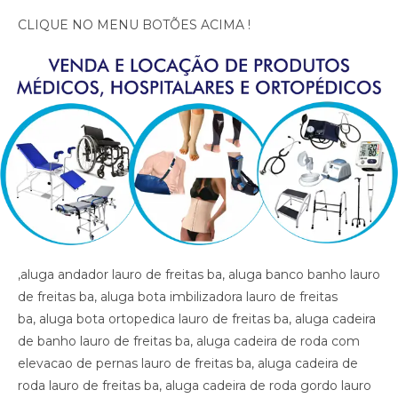
CLIQUE NO MENU BOTÕES ACIMA !
,aluga andador lauro de freitas ba, aluga banco banho lauro de freitas ba, aluga bota imbilizadora lauro de freitas ba, aluga bota ortopedica lauro de freitas ba, aluga cadeira de banho lauro de freitas ba, aluga cadeira de roda com elevacao de pernas lauro de freitas ba, aluga cadeira de roda lauro de freitas ba, aluga cadeira de roda gordo lauro de freitas ba, aluga cadeira de roda obeso lauro de freitas ba, aluga cadeira de rodas para perna reta lauro de freitas ba, aluga cama fawler lauro de freitas ba, aluga cama hospitalar lauro de freitas ba, aluga diva lauro de freitas ba, aluga maca lauro de freitas ba, aluga muleta lauro de freitas ba, alugar cama hospitalar lauro de freitas ba , aluguel andador lauro de freitas ba, aluguel banco de banho lauro de freitas ba, aluguel bota imobilizadora lauro de freitas ba, aluguel bota ortopedica lauro de freitas ba, aluguel cadeira de banho lauro de freitas ba, aluguel cadeira de roda lauro de freitas ba, aluguel cadeira de roda gordo lauro de freitas ba, aluguel cadeira de roda obeso lauro de freitas ba, aluguel cadeira de rodas com elevacao de pernas lauro de freitas ba, aluguel cadeira de rodas para perna reta lauro de freitas ba, aluguel cama fawler lauro de freitas ba, aluguel cama hospitalar lauro de freitas ba, aluguel diva lauro de freitas ba, aluguel maca lauro de freitas ba, aluguel maca lauro de freitas ba, aluguel muleta lauro de freitas ba, andador lauro de freitas ba, artigos hospitalares lauro de freitas ba, assento para banho lauro de freitas ba, banco para banho lauro de freitas ba, bota imibilizadora lauro de freitas ba, bota imobilizadora lauro de freitas ba, bota ortopedica barata lauro de freitas ba, bota ortopedica lauro de freitas ba, cadeira de higiene lauro de freitas ba, cadeira de banho lauro de freitas ba, cadeira de higiene lauro de freitas ba, cadeira de necessidades lauro de freitas ba, cadeira de roda gordo lauro de freitas ba, cadeira de roda obeso lauro de freitas ba, cadeira de rodas aluguel lauro de freitas ba, cadeira de rodas elevacao de pernas lauro de freitas ba, cadeira de rodas higienica lauro de freitas ba, cadeira de rodas para banho preco lauro de freitas ba, cadeira de rodas para gordo lauro de freitas ba, cadeira higienica dobravel lauro de freitas ba, cadeira higienica preco lauro de freitas ba, cadeira para banho preco lauro de freitas ba, cadeira para vaso lauro de freitas ba, cadeiras de rodas lauro de freitas ba, calha afo ortopedica pe caido lauro de freitas ba, calha afo ortopedica pe caido lauro de freitas ba, calha afo ortopedica pe caido lauro de freitas ba, cama fawler lauro de freitas ba, cama hospitalar automatica lauro de freitas ba, cama hospitalar lauro de freitas ba, cama hospitalar manual lauro de freitas ba, cedeira de rodas lauro de freitas ba, cilindro de oxigenio medicinal lauro de freitas ba, clinica ortopedica lauro de freitas ba, clinica so trauma lauro de freitas ba, colar cervical lauro de freitas ba, diva lauro de freitas ba, equipamentos medicos lauro de freitas ba, fisioterapia lauro de freitas ba, hospital lauro de freitas ba, hospital so trauma lauro de freitas ba, imobilizador articulado cotovelo lauro de freitas ba, imobilizador articulado joelho lauro de freitas ba, imobilizador articulado joelho lauro de freitas ba, imobilizador articulado lauro de freitas ba, joelheira lauro de freitas ba, joelheira ortopedica brace lauro de freitas ba, joelheira ortopedica brace lauro de freitas ba lauro de freitas ba, joelheira ortopedica lauro de freitas ba, joelheira ortopedica lauro de freitas ba, joelheira ortopedica lauro de freitas ba, joelheira ortopedica lauro de freitas ba, joelheira ortopedica lauro de freitas ba, locacao andador lauro de freitas ba, locacao banco de banho lauro de freitas ba, locacao bota imobilizadora lauro de freitas ba, locacao bota ortopedica lauro de freitas ba, locacao cadeira de banho lauro de freitas ba, locacao cadeira de roda lauro de freitas ba, locacao cadeira de roda gordo lauro de freitas ba, locacao cadeira de roda obeso lauro de freitas ba, locacao cadeira de rodas elevalcao de pernas lauro de freitas ba, locacao cama fawler lauro de freitas ba, locacao cama hospitalar lauro de freitas ba, locacao de cadeira de rodas lauro de freitas ba, locacao de cadeira de rodas para perna reta lauro de freitas ba, locacao diva lauro de freitas ba, locacao maca lauro de freitas ba, locacao maca lauro de freitas ba, locacao muleta lauro de freitas ba, locadora andador lauro de freitas ba, locadora banco de banho lauro de freitas ba, locadora bota imobilizadora lauro de freitas ba, locadora bota ortopedica lauro de freitas ba, locadora cadeira de banho lauro de freitas ba, locadora cadeira de roda lauro de freitas ba, locadora cadeira de roda gordo lauro de freitas ba, locadora cadeira de roda obeso lauro de freitas ba, locadora cadeira de rodas elevecao de pernas, locadora cadeira de rodas para perna reta lauro de freitas ba, locadora cama fawler lauro de freitas ba, locadora cama hospitalar lauro de freitas ba, locadora diva lauro de freitas ba, locadora maca lauro de freitas ba, locadora maca lauro de freitas ba, locadora muleta lauro de freitas ba, loja bota ortopedica lauro de freitas ba, loja cadeira de banho lauro de freitas ba, loja cadeira de roda lauro de freitas ba, loja cama hospitalar lauro de freitas ba, loja muleta lauro de freitas ba, loja produtos medicos lauro de freitas ba, loja produtos hospitalar lauro de freitas ba, loja produtos hospitalares lauro de freitas ba, loja produtos medicos lauro de freitas ba, loja produtos ortopedicos lauro de freitas ba, loja vende andador lauro de freitas ba, loja vende bota ortopedica lauro de freitas ba, loja vende cadeira de rodas perna reta lauro de freitas ba, loja vende cama fawler lauro de freitas ba, loja vende muleta lauro de freitas ba, loja vende tipoia lauro de freitas ba, maca lauro de freitas ba, material cirurgico lauro de freitas ba, medico ortopedista lauro de freitas ba, muleta barata lauro de freitas ba, muleta lauro de freitas ba, muleta usada lauro de freitas ba, muletas lauro de freitas ba, munhequeira lauro de freitas ba, ortese articulada cotovelo lauro de freitas ba, ortese articulada cotovelo lauro de freitas ba, ortese articulado cotovelo lauro de freitas ba, ortese notuna facite plantar lauro de freitas ba, ortese noturna facite plantar lauro de freitas ba, ortese noturna facite plantar lauro de freitas ba, ortopedia lauro de freitas ba, poltrona hospitalar preco lauro de freitas ba, poltrona reclinavel hospitalar lauro de freitas ba, preco cadeira de banho lauro de freitas ba, preco cama hospitalar lauro de freitas ba, produtos hospitalares lauro de freitas ba, produtos medicos lauro de freitas ba, reabilitacao lauro de freitas ba, sutia cirurgia lauro de freitas ba, sutia ortopedico lauro de freitas ba, sutia ortopedico lauro de freitas ba, sutia pos operatorio lauro de freitas ba, sutia pos operatorio lauro de freitas ba, tala lauro de freitas ba, talas lauro de freitas ba, tipoia lauro de freitas ba, venda muleta lauro de freitas ba, vende cadeira de banho lauro de freitas ba, vende maca lauro de freitas ba, vende muleta lauro de freitas ba, vende produtos hospitalares lauro de freitas ba, vende produtos medicos lauro de freitas ba, ,aluga andador lauro de freitas ba, aluga banco banho lauro de freitas ba, aluga bota imbilizadora lauro de freitas ba, aluga bota ortopedica lauro de freitas ba, aluga cadeira de banho lauro de freitas ba, aluga cadeira de roda com elevacao de pernas lauro de freitas ba, aluga cadeira de roda lauro de freitas ba, aluga cadeira de roda gordo lauro de freitas ba, aluga cadeira de roda obeso lauro de freitas ba, aluga cadeira de rodas para perna reta lauro de freitas ba, aluga cama fawler lauro de freitas ba, aluga cama hospitalar lauro de freitas ba, aluga diva lauro de freitas ba, aluga maca lauro de freitas ba, aluga muleta lauro de freitas ba, alugar cama hospitalar lauro de freitas ba , aluguel andador lauro de freitas ba, aluguel banco de banho lauro de freitas ba, aluguel bota imobilizadora lauro de freitas ba, aluguel bota ortopedica lauro de freitas ba, aluguel cadeira de banho lauro de freitas ba, aluguel cadeira de roda lauro de freitas ba, aluguel cadeira de roda gordo lauro de freitas ba, aluguel cadeira de roda obeso lauro de freitas ba, aluguel cadeira de rodas com elevacao de pernas lauro de freitas ba, aluguel cadeira de rodas para perna reta lauro de freitas ba, aluguel cama fawler lauro de freitas ba, aluguel cama hospitalar lauro de freitas ba, aluguel diva lauro de freitas ba, aluguel maca lauro de freitas ba, aluguel maca lauro de freitas ba, aluguel muleta lauro de freitas ba, andador lauro de freitas ba, artigos hospitalares lauro de freitas ba, assento para banho lauro de freitas ba, banco para banho lauro de freitas ba, bota imibilizadora lauro de freitas ba, bota imobilizadora lauro de freitas ba, bota ortopedica barata lauro de freitas ba, bota ortopedica lauro de freitas ba, cadeira de higiene lauro de freitas ba, cadeira de banho lauro de freitas ba, cadeira de higiene lauro de freitas ba, cadeira de necessidades lauro de freitas ba, cadeira de roda gordo lauro de freitas ba, cadeira de roda obeso lauro de freitas ba, cadeira de rodas aluguel lauro de freitas ba, cadeira de rodas elevacao de pernas lauro de freitas ba, cadeira de rodas higienica lauro de freitas ba, cadeira de rodas para banho preco lauro de freitas ba, cadeira de rodas para gordo lauro de freitas ba, cadeira higienica dobravel lauro de freitas ba, cadeira higienica preco lauro de freitas ba, cadeira para banho preco lauro de freitas ba, cadeira para vaso lauro de freitas ba, cadeiras de rodas lauro de freitas ba, calha afo ortopedica pe caido lauro de freitas ba, calha afo ortopedica pe caido lauro de freitas ba, calha afo ortopedica pe caido lauro de freitas ba, cama fawler lauro de freitas ba, cama hospitalar automatica lauro de freitas ba, cama hospitalar lau