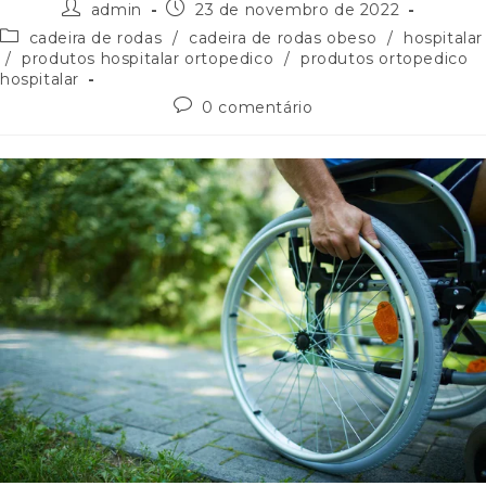
admin
23 de novembro de 2022
cadeira de rodas
/
cadeira de rodas obeso
/
hospitalar
/
produtos hospitalar ortopedico
/
produtos ortopedico
hospitalar
0 comentário