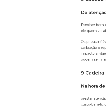
Dê atenção
Escolher bem t
ele quem vai ab
Os pneus infl
calibração e r
impacto ambien
podem ser mais
9 Cadeira
Na hora de 
prestar atençã
custo-benefíci