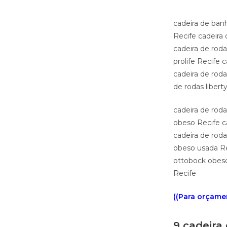
cadeira de banh
Recife cadeira
cadeira de roda
prolife Recife 
cadeira de roda
de rodas libert
cadeira de rod
obeso Recife c
cadeira de rod
obeso usada Rec
ottobock obeso
Recife
((Para orçamen
9 cadeira