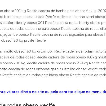
o obeso 150 kg Recife cadeira de banho para obeso flex (pl 2002)
 de banho para obeso usada Recife cadeira de banho semi obeso
s confort liberty obeso 001 Recife cadeira rodas liberty obeso 
cadeira de rodas de banho para obeso Recife cadeira de rodas eli
s jaguaribe obeso Recife cadeira de rodas jaguaribe para obeso R
y obeso 130 kg prolife Recife
as ma3fo obeso 160 kg ortomobil Recife cadeira de rodas motori
adeira de rodas obeso Recife cadeira de rodas obeso 160kg ma3
as obeso 200 kg Recife cadeira de rodas obeso 250 kg Recife cad
ife cadeira de rodas ortobras gazela ultra lite obeso Recife cade
 Recife cadeira de rodas para idoso obeso Recife cadeira de rod
to valores direto no site ou pelo contato clique no menu do 
 de rodas obeso Recife