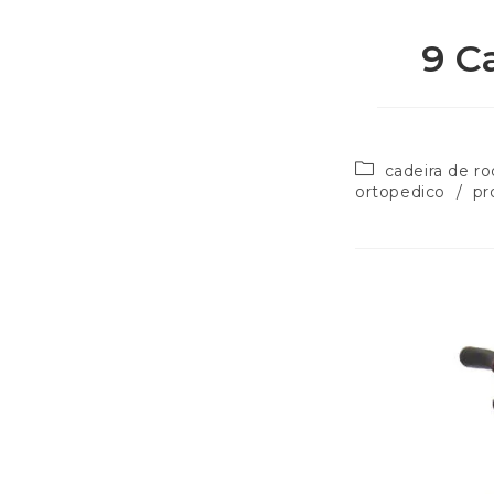
9 C
cadeira de r
ortopedico
/
pr