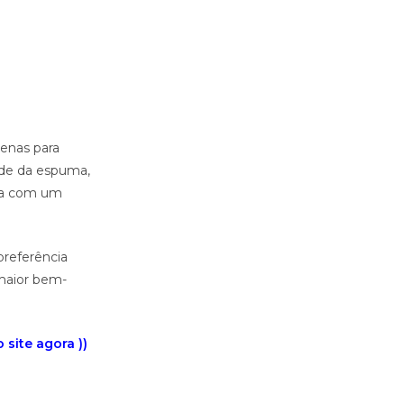
penas para
ade da espuma,
iba com um
preferência
 maior bem-
site agora ))