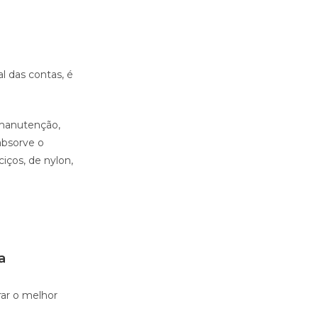
l das contas, é
 manutenção,
absorve o
iços, de nylon,
a
rar o melhor