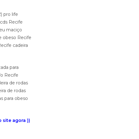
 pro life
 cds Recife
pneu maciço
te obeso Recife
ecife cadeira
zada para
fo Recife
eira de rodas
ira de rodas
as para obeso
site agora ))