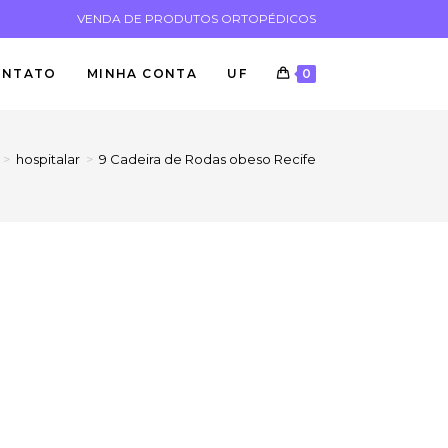
VENDA DE PRODUTOS ORTOPÉDICOS
ONTATO
MINHA CONTA
UF
0
>
hospitalar
>
9 Cadeira de Rodas obeso Recife