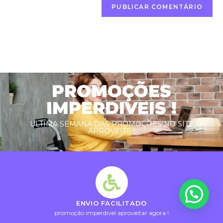
PROMOÇÕES
IMPERDIVEIS !
ULTIMA SEMANA DAS PROMOÇÕES NO SITE
APROVEITE !
ENVIO FACILITADO
promoção imperdivel aproveitar agora !