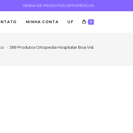
VENDA DE PRODUTOS ORTOPÉDICOS
ONTATO
MINHA CONTA
UF
0
co
>
369 Produtos Ortopedia Hospitalar Boa Vista RR