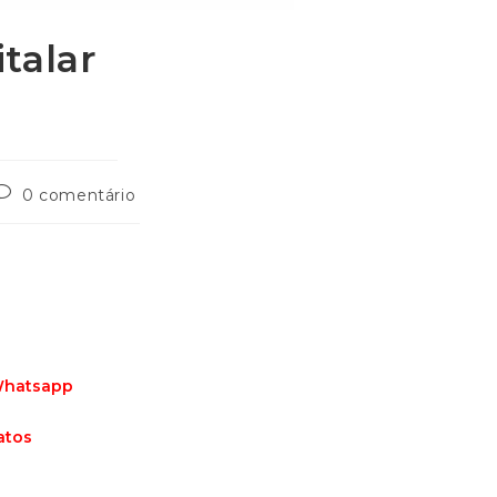
talar
0 comentário
 Whatsapp
atos