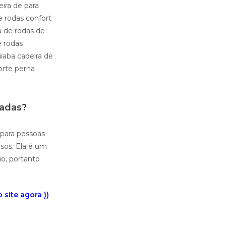
eira de para
e rodas confort
a de rodas de
e rodas
iaba cadeira de
orte perna
nadas?
 para pessoas
osos. Ela é um
o, portanto
site agora ))