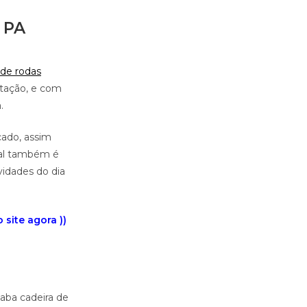
 PA
 de rodas
itação, e com
.
cado, assim
eal também é
vidades do dia
site agora ))
iaba cadeira de