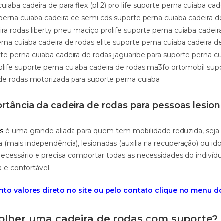
uiaba cadeira de para flex (pl 2) pro life suporte perna cuiaba cad
perna cuiaba cadeira de semi cds suporte perna cuiaba cadeira d
ira rodas liberty pneu maciço prolife suporte perna cuiaba cadeir
rna cuiaba cadeira de rodas elite suporte perna cuiaba cadeira d
te perna cuiaba cadeira de rodas jaguaribe para suporte perna cu
rolife suporte perna cuiaba cadeira de rodas ma3fo ortomobil sup
 de rodas motorizada para suporte perna cuiaba
rtância da cadeira de rodas para pessoas lesio
s
é uma grande aliada para quem tem mobilidade reduzida, seja
 (mais independência), lesionadas (auxilia na recuperação) ou id
cessário e precisa comportar todas as necessidades do indivídu
a e confortável.
to valores direto no site ou pelo contato clique no menu do 
lher uma cadeira de rodas com suporte?