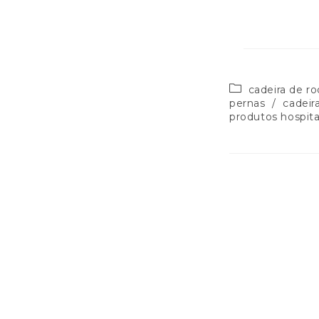
cadeira de r
pernas
/
cadeir
produtos hospita