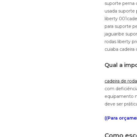
suporte perna c
usada suporte 
liberty 001cade
para suporte pe
jaguaribe supor
rodas liberty p
cuiaba cadeira
Qual a impo
cadeira de roda
com deficiência
equipamento ne
deve ser prátic
((Para orçamen
Como esco