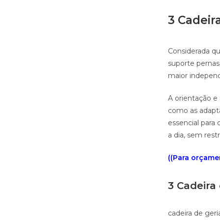
3 Cadeir
Considerada qu
suporte pernas
maior independ
A orientação e 
como as adapta
essencial para 
a dia, sem rest
((Para orçamen
3 Cadeira
cadeira de geri