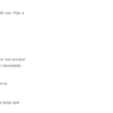
e uso. Veja, a
oa. Isso porque
m obesidade.
huma
s largo que