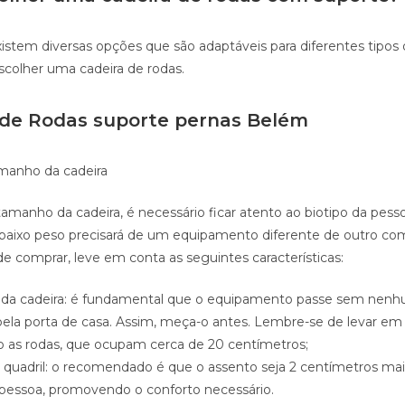
stem diversas opções que são adaptáveis para diferentes tipos d
scolher uma cadeira de rodas.
 de Rodas suporte pernas Belém
manho da cadeira
tamanho da cadeira, é necessário ficar atento ao biotipo da pess
baixo peso precisará de um equipamento diferente de outro co
comprar, leve em conta as seguintes características:
al da cadeira: é fundamental que o equipamento passe sem nen
 pela porta de casa. Assim, meça-o antes. Lembre-se de levar em
o as rodas, que ocupam cerca de 20 centímetros;
quadril: o recomendado é que o assento seja 2 centímetros mai
a pessoa, promovendo o conforto necessário.