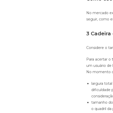
No mercado exi
seguir, como e
3 Cadeira
Considere o ta
Para acertar o 
um usuário de 
No momento de 
largura tot
dificuldade
consideraçã
tamanho do 
o quadril d