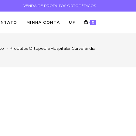
VENDA DE PRODUTOS ORTOPÉDICOS
ONTATO
MINHA CONTA
UF
0
co
>
Produtos Ortopedia Hospitalar Curvelândia MT