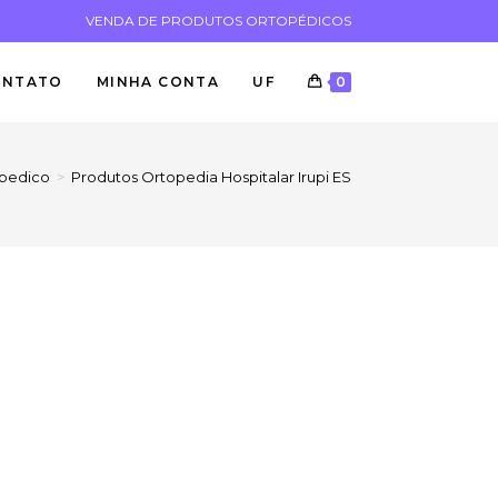
VENDA DE PRODUTOS ORTOPÉDICOS
ONTATO
MINHA CONTA
UF
0
opedico
>
Produtos Ortopedia Hospitalar Irupi ES