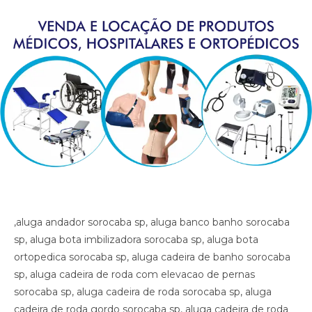
,aluga andador sorocaba sp, aluga banco banho sorocaba sp, aluga bota imbilizadora sorocaba sp, aluga bota ortopedica sorocaba sp, aluga cadeira de banho sorocaba sp, aluga cadeira de roda com elevacao de pernas sorocaba sp, aluga cadeira de roda sorocaba sp, aluga cadeira de roda gordo sorocaba sp, aluga cadeira de roda obeso sorocaba sp, aluga cadeira de rodas para perna reta sorocaba sp, aluga cama fawler sorocaba sp, aluga cama hospitalar sorocaba sp, aluga diva sorocaba sp, aluga maca sorocaba sp, aluga muleta sorocaba sp, alugar cama hospitalar sorocaba sp , aluguel andador sorocaba sp, aluguel banco de banho sorocaba sp, aluguel bota imobilizadora sorocaba sp, aluguel bota ortopedica sorocaba sp, aluguel cadeira de banho sorocaba sp, aluguel cadeira de roda sorocaba sp, aluguel cadeira de roda gordo sorocaba sp, aluguel cadeira de roda obeso sorocaba sp, aluguel cadeira de rodas com elevacao de pernas sorocaba sp, aluguel cadeira de rodas para perna reta sorocaba sp, aluguel cama fawler sorocaba sp, aluguel cama hospitalar sorocaba sp, aluguel diva sorocaba sp, aluguel maca sorocaba sp, aluguel maca sorocaba sp, aluguel muleta sorocaba sp, andador sorocaba sp, artigos hospitalares sorocaba sp, assento para banho sorocaba sp, banco para banho sorocaba sp, bota imibilizadora sorocaba sp, bota imobilizadora sorocaba sp, bota ortopedica barata sorocaba sp, bota ortopedica sorocaba sp, cadeira de higiene sorocaba sp, cadeira de banho sorocaba sp, cadeira de higiene sorocaba sp, cadeira de necessidades sorocaba sp, cadeira de roda gordo sorocaba sp, cadeira de roda obeso sorocaba sp, cadeira de rodas aluguel sorocaba sp, cadeira de rodas elevacao de pernas sorocaba sp, cadeira de rodas higienica sorocaba sp, cadeira de rodas para banho preco sorocaba sp, cadeira de rodas para gordo sorocaba sp, cadeira higienica dobravel sorocaba sp, cadeira higienica preco sorocaba sp, cadeira para banho preco sorocaba sp, cadeira para vaso sorocaba sp, cadeiras de rodas sorocaba sp, calha afo ortopedica pe caido sorocaba sp, calha afo ortopedica pe caido sorocaba sp, calha afo ortopedica pe caido sorocaba sp, cama fawler sorocaba sp, cama hospitalar automatica sorocaba sp, cama hospitalar sorocaba sp, cama hospitalar manual sorocaba sp, cedeira de rodas sorocaba sp, cilindro de oxigenio medicinal sorocaba sp, clinica ortopedica sorocaba sp, clinica so trauma sorocaba sp, colar cervical sorocaba sp, diva sorocaba sp, equipamentos medicos sorocaba sp, fisioterapia sorocaba sp, hospital sorocaba sp, hospital so trauma sorocaba sp, imobilizador articulado cotovelo sorocaba sp, imobilizador articulado joelho sorocaba sp, imobilizador articulado joelho sorocaba sp, imobilizador articulado sorocaba sp, joelheira sorocaba sp, joelheira ortopedica brace sorocaba sp, joelheira ortopedica brace sorocaba sp sorocaba sp, joelheira ortopedica sorocaba sp, joelheira ortopedica sorocaba sp, joelheira ortopedica sorocaba sp, joelheira ortopedica sorocaba sp, joelheira ortopedica sorocaba sp, locacao andador sorocaba sp, locacao banco de banho sorocaba sp, locacao bota imobilizadora sorocaba sp, locacao bota ortopedica sorocaba sp, locacao cadeira de banho sorocaba sp, locacao cadeira de roda sorocaba sp, locacao cadeira de roda gordo sorocaba sp, locacao cadeira de roda obeso sorocaba sp, locacao cadeira de rodas elevalcao de pernas sorocaba sp, locacao cama fawler sorocaba sp, locacao cama hospitalar sorocaba sp, locacao de cadeira de rodas sorocaba sp, locacao de cadeira de rodas para perna reta sorocaba sp, locacao diva sorocaba sp, locacao maca sorocaba sp, locacao maca sorocaba sp, locacao muleta sorocaba sp, locadora andador sorocaba sp, locadora banco de banho sorocaba sp, locadora bota imobilizadora sorocaba sp, locadora bota ortopedica sorocaba sp, locadora cadeira de banho sorocaba sp, locadora cadeira de roda sorocaba sp, locadora cadeira de roda gordo sorocaba sp, locadora cadeira de roda obeso sorocaba sp, locadora cadeira de rodas elevecao de pernas, locadora cadeira de rodas para perna reta sorocaba sp, locadora cama fawler sorocaba sp, locadora cama hospitalar sorocaba sp, locadora diva sorocaba sp, locadora maca sorocaba sp, locadora maca sorocaba sp, locadora muleta sorocaba sp, loja bota ortopedica sorocaba sp, loja cadeira de banho sorocaba sp, loja cadeira de roda sorocaba sp, loja cama hospitalar sorocaba sp, loja muleta sorocaba sp, loja produtos medicos sorocaba sp, loja produtos hospitalar sorocaba sp, loja produtos hospitalares sorocaba sp, loja produtos medicos sorocaba sp, loja produtos ortopedicos sorocaba sp, loja vende andador sorocaba sp, loja vende bota ortopedica sorocaba sp, loja vende cadeira de rodas perna reta sorocaba sp, loja vende cama fawler sorocaba sp, loja vende muleta sorocaba sp, loja vende tipoia sorocaba sp, maca sorocaba sp, material cirurgico sorocaba sp, medico ortopedista sorocaba sp, muleta barata sorocaba sp, muleta sorocaba sp, muleta usada sorocaba sp, muletas sorocaba sp, munhequeira sorocaba sp, ortese articulada cotovelo sorocaba sp, ortese articulada cotovelo sorocaba sp, ortese articulado cotovelo sorocaba sp, ortese notuna facite plantar sorocaba sp, ortese noturna facite plantar sorocaba sp, ortese noturna facite plantar sorocaba sp, ortopedia sorocaba sp, poltrona hospitalar preco sorocaba sp, poltrona reclinavel hospitalar sorocaba sp, preco cadeira de banho sorocaba sp, preco cama hospitalar sorocaba sp, produtos hospitalares sorocaba sp, produtos medicos sorocaba sp, reabilitacao sorocaba sp, sutia cirurgia sorocaba sp, sutia ortopedico sorocaba sp, sutia ortopedico sorocaba sp, sutia pos operatorio sorocaba sp, sutia pos operatorio sorocaba sp, tala sorocaba sp, talas sorocaba sp, tipoia sorocaba sp, venda muleta sorocaba sp, vende cadeira de banho sorocaba sp, vende maca sorocaba sp, vende muleta sorocaba sp, vende produtos hospitalares sorocaba sp, vende produtos medicos sorocaba sp, ,aluga andador sorocaba sp, aluga banco banho sorocaba sp, aluga bota imbilizadora sorocaba sp, aluga bota ortopedica sorocaba sp, aluga cadeira de banho sorocaba sp, aluga cadeira de roda com elevacao de pernas sorocaba sp, aluga cadeira de roda sorocaba sp, aluga cadeira de roda gordo sorocaba sp, aluga cadeira de roda obeso sorocaba sp, aluga cadeira de rodas para perna reta sorocaba sp, aluga cama fawler sorocaba sp, aluga cama hospitalar sorocaba sp, aluga diva sorocaba sp, aluga maca sorocaba sp, aluga muleta sorocaba sp, alugar cama hospitalar sorocaba sp , aluguel andador sorocaba sp, aluguel banco de banho sorocaba sp, aluguel bota imobilizadora sorocaba sp, aluguel bota ortopedica sorocaba sp, aluguel cadeira de banho sorocaba sp, aluguel cadeira de roda sorocaba sp, aluguel cadeira de roda gordo sorocaba sp, aluguel cadeira de roda obeso sorocaba sp, aluguel cadeira de rodas com elevacao de pernas sorocaba sp, aluguel cadeira de rodas para perna reta sorocaba sp, aluguel cama fawler sorocaba sp, aluguel cama hospitalar sorocaba sp, aluguel diva sorocaba sp, aluguel maca sorocaba sp, aluguel maca sorocaba sp, aluguel muleta sorocaba sp, andador sorocaba sp, artigos hospitalares sorocaba sp, assento para banho sorocaba sp, banco para banho sorocaba sp, bota imibilizadora sorocaba sp, bota imobilizadora sorocaba sp, bota ortopedica barata sorocaba sp, bota ortopedica sorocaba sp, cadeira de higiene sorocaba sp, cadeira de banho sorocaba sp, cadeira de higiene sorocaba sp, cadeira de necessidades sorocaba sp, cadeira de roda gordo sorocaba sp, cadeira de roda obeso sorocaba sp, cadeira de rodas aluguel sorocaba sp, cadeira de rodas elevacao de pernas sorocaba sp, cadeira de rodas higienica sorocaba sp, cadeira de rodas para banho preco sorocaba sp, cadeira de rodas para gordo sorocaba sp, cadeira higienica dobravel sorocaba sp, cadeira higienica preco sorocaba sp, cadeira para banho preco sorocaba sp, cadeira para vaso sorocaba sp, cadeiras de rodas sorocaba sp, calha afo ortopedica pe caido sorocaba sp, calha afo ortopedica pe caido sorocaba sp, calha afo ortopedica pe caido sorocaba sp, cama fawler sorocaba sp, cama hospitalar automatica sorocaba sp, cama hospitalar sorocaba sp, cama hospitalar manual sorocaba sp, cedeira de rodas sorocaba sp, cilindro de oxigenio medicinal sorocaba sp, clinica ortopedica sorocaba sp, clinica so trauma sorocaba sp, colar cervical sorocaba sp, diva sorocaba sp, equipamentos medicos sorocaba sp, fisioterapia sorocaba sp, hospital sorocaba sp, hospital so trauma sorocaba sp, imobilizador articulado cotovelo sorocaba sp, imobilizador articulado joelho sorocaba sp, imobilizador articulado joelho sorocaba sp, imobilizador articulado sorocaba sp, joelheira sorocaba sp, joelheira ortopedica brace sorocaba sp, joelheira ortopedica brace sorocaba sp sorocaba sp, joelheira ortopedica sorocaba sp, joelheira ortopedica sorocaba sp, joelheira ortopedica sorocaba sp, joelheira ortopedica sorocaba sp, joelheira ortopedica sorocaba sp, locacao andador sorocaba sp, locacao banco de banho sorocaba sp, locacao bota imobilizadora sorocaba sp, locacao bota ortopedica sorocaba sp, locacao cadeira de banho sorocaba sp, locacao cadeira de roda sorocaba sp, locacao cadeira de roda gordo sorocaba sp, locacao cadeira de roda obeso sorocaba sp, locacao cadeira de rodas elevalcao de pernas sorocaba sp, locacao cama fawler sorocaba sp, locacao cama hospitalar sorocaba sp, locacao de cadeira de rodas sorocaba sp, locacao de cadeira de rodas para perna reta sorocaba sp, locacao diva sorocaba sp, locacao maca sorocaba sp, locacao maca sorocaba sp, locacao muleta sorocaba sp, locadora andador sorocaba sp, locadora banco de banho sorocaba sp, locadora bota imobilizadora sorocaba sp, locadora bota ortopedica sorocaba sp, locadora cadeira de banho sorocaba sp, locadora cadeira de roda sorocaba sp, locadora cadeira de roda gordo sorocaba sp, locadora cadeira de roda obeso sorocaba sp, locadora cadeira de rodas elevecao de pernas, locadora cadeira de rodas para perna reta sorocaba sp, lo