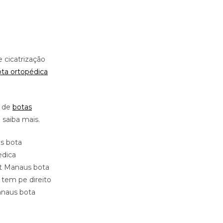
 cicatrização
ta ortopédica
s de
botas
 saiba mais.
s bota
edica
ht Manaus bota
tem pe direito
anaus bota