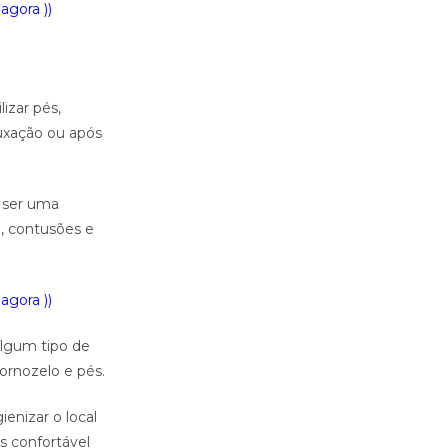
agora ))
izar pés,
luxação ou após
 ser uma
o, contusões e
agora ))
algum tipo de
ornozelo e pés.
enizar o local
s confortável