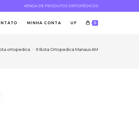
VENDA DE PRODUTOS ORTOPÉDICOS
ONTATO
MINHA CONTA
UF
0
ota ortopedica
>
9 Bota Ortopedica Manaus AM