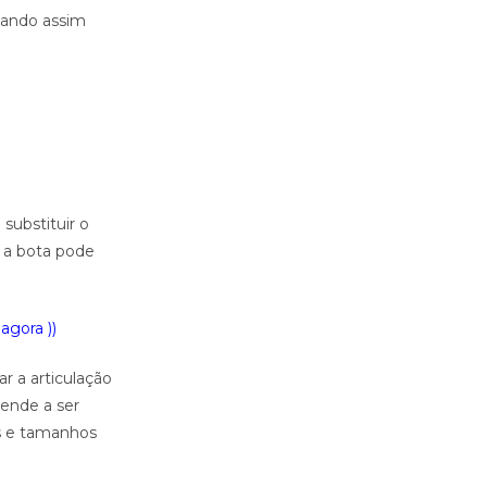
uando assim
substituir o
á a bota pode
agora ))
r a articulação
tende a ser
os e tamanhos