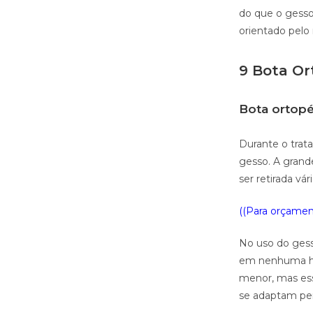
do que o gesso
orientado pelo
9 Bota O
Bota ortopé
Durante o trata
gesso. A grande
ser retirada vá
((Para orçament
No uso do gess
em nenhuma hip
menor, mas ess
se adaptam per