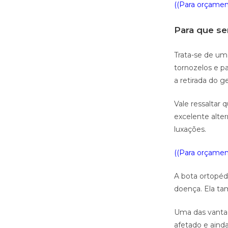
((Para orçament
Para que se
Trata-se de um
tornozelos e pa
a retirada do g
Vale ressaltar
excelente alter
luxações.
((Para orçament
A bota ortopéd
doença. Ela ta
Uma das vantag
afetado e aind