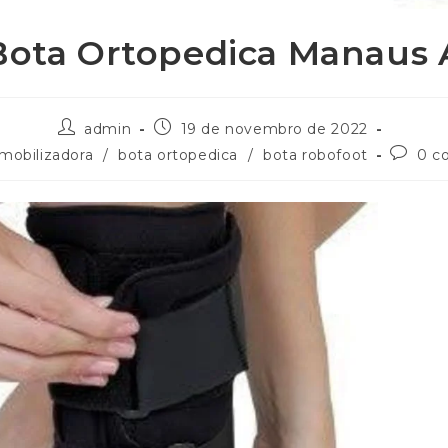
Bota Ortopedica Manaus
admin
19 de novembro de 2022
imobilizadora
/
bota ortopedica
/
bota robofoot
0 c