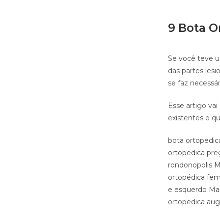
9 Bota O
Se você teve u
das partes les
se faz necessá
Esse artigo vai
existentes e qu
bota ortopedic
ortopedica pre
rondonopolis M
ortopédica fem
e esquerdo Man
ortopedica au