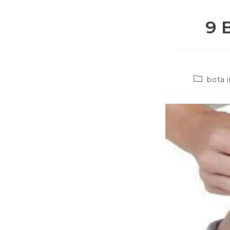
9 
bota 