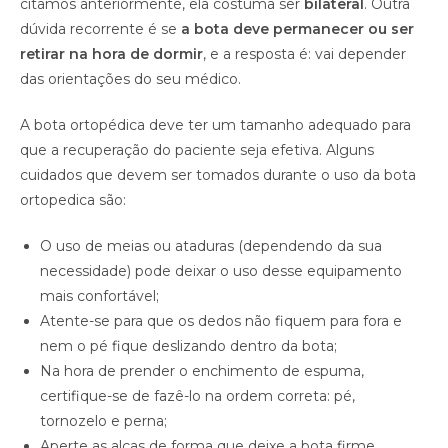
citamos anteriormente, ela costuma ser
bilateral
. Outra
dúvida recorrente é se
a bota deve permanecer ou ser
retirar na hora de dormir
, e a resposta é: vai depender
das orientações do seu médico.
A bota ortopédica deve ter um tamanho adequado para
que a recuperação do paciente seja efetiva. Alguns
cuidados que devem ser tomados durante o uso da bota
ortopedica são:
O uso de meias ou ataduras (dependendo da sua
necessidade) pode deixar o uso desse equipamento
mais confortável;
Atente-se para que os dedos não fiquem para fora e
nem o pé fique deslizando dentro da bota;
Na hora de prender o enchimento de espuma,
certifique-se de fazê-lo na ordem correta: pé,
tornozelo e perna;
Aperte as alças de forma que deixe a bota firme,