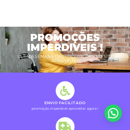
PROMOÇÕES
IMPERDIVEIS !
ULTIMA SEMANA DAS PROMOÇÕES NO SITE
APROVEITE !
ENVIO FACILITADO
promoção imperdivel aproveitar agora !