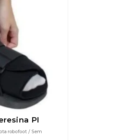
eresina PI
ota robofoot
/
Sem