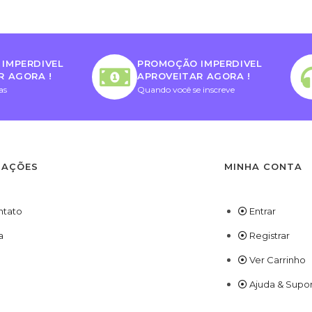
IMPERDIVEL
PROMOÇÃO IMPERDIVEL
R AGORA !
APROVEITAR AGORA !
as
Quando você se inscreve
MAÇÕES
MINHA CONTA
ntato
Entrar
a
Registrar
Ver Carrinho
Ajuda & Supo