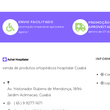
ENVIO FACILITADO
PROMOÇÃO 
APROVEITA
promoção imperdivel aproveitar
dentro de 07 di
agora !
INFOR
venda de produtos ortopédicos hospitalar Cuiabá
Co
Loj
Av. Historiador Rubens de Mendonça, 1894-
Jardim Aclimacao, Cuiabá
( 65 ) 9 9277-1671