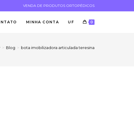
VENDA DE PRODUTOS ORTOPÉDICOS
ONTATO
MINHA CONTA
UF
0
>
Blog
>
bota imobilizadora articulada teresina