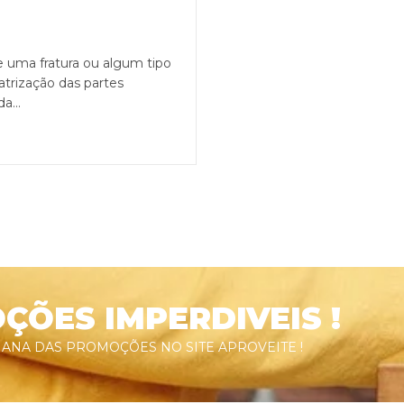
e uma fratura ou algum tipo
atrização das partes
da…
ÕES IMPERDIVEIS !
ANA DAS PROMOÇÕES NO SITE APROVEITE !