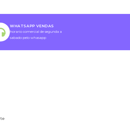
WHATSAPP VENDAS
horario comercial de segunda a
sabado pelo whasapp
rte