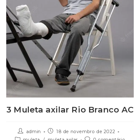
3 Muleta axilar Rio Branco AC
admin
18 de novembro de 2022
muleta
/
muleta axilar
0 comentário