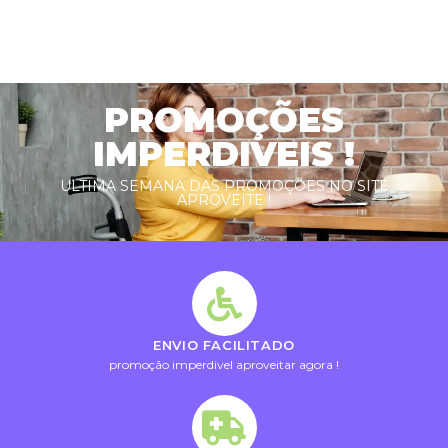
PROMOÇÕES
IMPERDIVEIS !
ULTIMA SEMANA DAS PROMOÇÕES NO SITE
APROVEITE !
ENVIO FACILITADO
promoção imperdivel aproveitar agora !