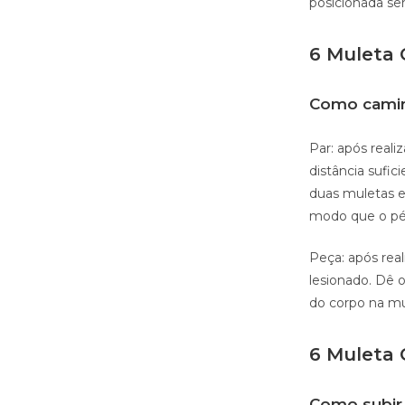
posicionada se
6 Muleta 
Como camin
Par: após reali
distância sufi
duas muletas e
modo que o pé 
Peça: após real
lesionado. Dê 
do corpo na mu
6 Muleta 
Como subir