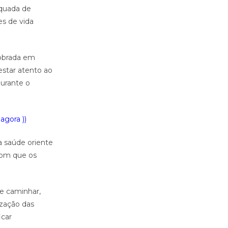
equada de
es de vida
dobrada em
estar atento ao
durante o
agora ))
a saúde oriente
com que os
de caminhar,
ização das
icar