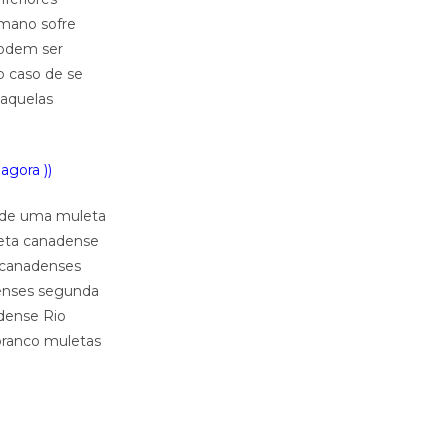
umano sofre
podem ser
o caso de se
 aquelas
agora ))
s de uma muleta
leta canadense
 canadenses
denses segunda
dense Rio
branco muletas