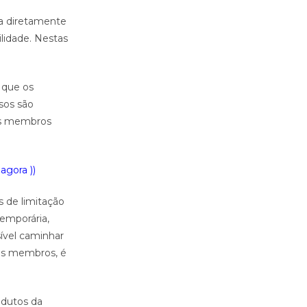
ta diretamente
lidade. Nestas
 que os
sos são
 os membros
agora ))
s de limitação
emporária,
ível caminhar
is membros, é
odutos da