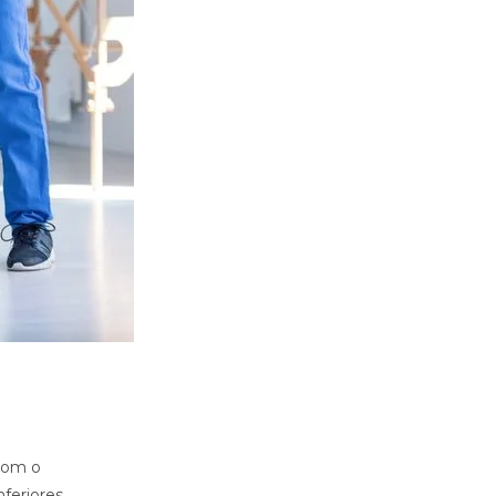
 com o
feriores