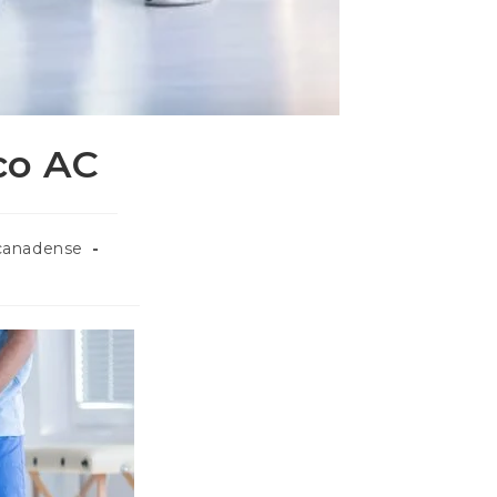
co AC
canadense