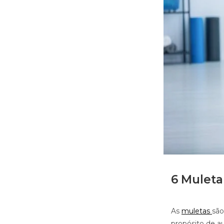
6 Muleta
As
muletas
são
propósito de a