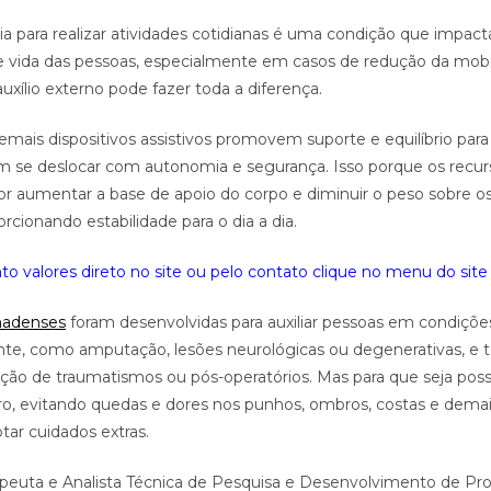
a para realizar atividades cotidianas é uma condição que impac
e vida das pessoas, especialmente em casos de redução da mobi
uxílio externo pode fazer toda a diferença.
emais dispositivos assistivos promovem suporte e equilíbrio para
m se deslocar com autonomia e segurança. Isso porque os recur
or aumentar a base de apoio do corpo e diminuir o peso sobre
orcionando estabilidade para o dia a dia.
o valores direto no site ou pelo contato clique no menu do site 
nadenses
foram desenvolvidas para auxiliar pessoas em condiçõe
nte, como amputação, lesões neurológicas ou degenerativas, e t
ão de traumatismos ou pós-operatórios. Mas para que seja poss
, evitando quedas e dores nos punhos, ombros, costas e dema
tar cuidados extras.
rapeuta e Analista Técnica de Pesquisa e Desenvolvimento de Pr