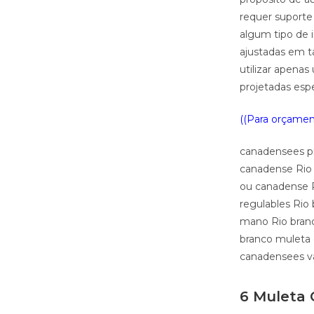
requer suporte
algum tipo de
ajustadas em t
utilizar apena
projetadas esp
((Para orçament
canadensees pr
canadense Rio
ou canadense R
regulables Rio
mano Rio bran
branco muleta
canadensees va
6 Muleta 