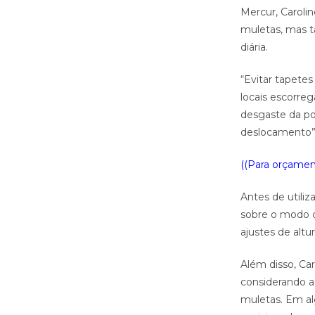
Mercur, Caroli
muletas, mas t
diária.
“Evitar tapete
locais escorre
desgaste da pon
deslocamento”,
((Para orçament
Antes de utiliz
sobre o modo d
ajustes de altu
Além disso, Car
considerando a
muletas. Em al