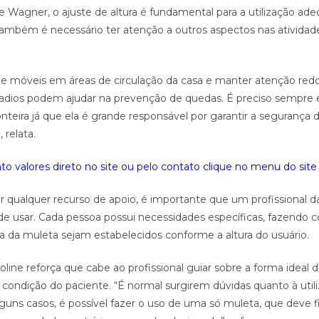
ne Wagner, o ajuste de altura é fundamental para a utilização ad
ambém é necessário ter atenção a outros aspectos nas atividad
s e móveis em áreas de circulação da casa e manter atenção re
gadios podem ajudar na prevenção de quedas. É preciso sempre 
teira já que ela é grande responsável por garantir a segurança 
 relata.
o valores direto no site ou pelo contato clique no menu do site 
ar qualquer recurso de apoio, é importante que um profissional d
e usar. Cada pessoa possui necessidades específicas, fazendo 
ra da muleta sejam estabelecidos conforme a altura do usuário.
oline reforça que cabe ao profissional guiar sobre a forma ideal 
 condição do paciente. “É normal surgirem dúvidas quanto à util
guns casos, é possível fazer o uso de uma só muleta, que deve f