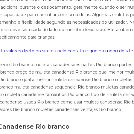
 adicional durante o deslocamento, geralmente quando o ser h
 incapacidade para caminhar com uma delas. Algumas muletas 
amanho e flexibilidade segundo as necessidades do utilizador. N
s uma deve ser usada do lado do membro lesionado. Há também
ecificamente para crianças.
o valores direto no site ou pelo contato clique no menu do site 
ecio Rio branco muletas canadensees partes Rio branco parte
 branco preço de muleta canadense Rio branco qual melhor mu
io branco qual a melhor muleta canadense Rio branco muletas
 branco muleta canadense sequencial Rio branco muletas cana
co muleta canadense tamanhos Rio branco tipo de muleta cana
 canadense usada Rio branco como usar muleta canadense Rio 
lores Rio branco muletas canadenses ventajas Rio branco
Canadense Rio branco