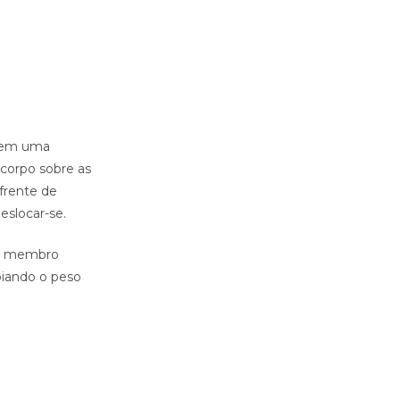
po em uma
 corpo sobre as
frente de
eslocar-se.
 ao membro
oiando o peso