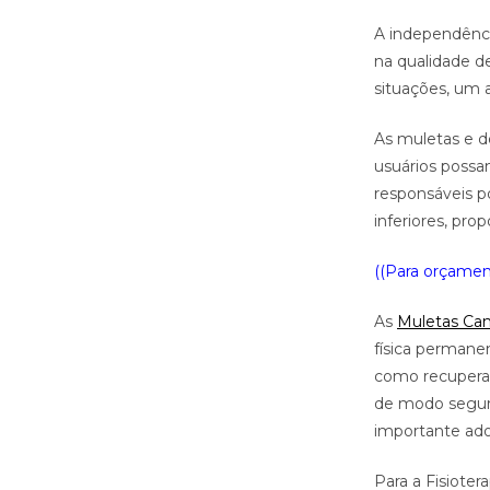
A independênci
na qualidade d
situações, um a
As muletas e d
usuários possa
responsáveis p
inferiores, prop
((Para orçament
As
Muletas Ca
física permane
como recuperaç
de modo seguro
importante ado
Para a Fisiote