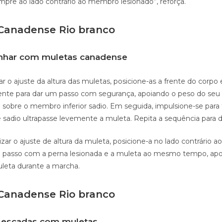
mpre ao lado contrário ao membro lesionado”, reforça.
Canadense Rio branco
har com muletas canadense
zar o ajuste da altura das muletas, posicione-as a frente do cor
ciente para dar um passo com segurança, apoiando o peso do seu
 sobre o membro inferior sadio. Em seguida, impulsione-se para 
sadio ultrapasse levemente a muleta. Repita a sequência para d
izar o ajuste de altura da muleta, posicione-a no lado contrário
o passo com a perna lesionada e a muleta ao mesmo tempo, ap
leta durante a marcha.
Canadense Rio branco
 escadas com muletas