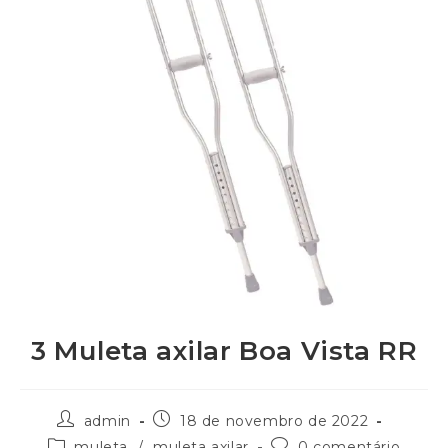
3 Muleta axilar Boa Vista RR
admin
18 de novembro de 2022
muleta
/
muleta axilar
0 comentário