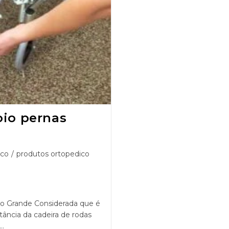
oio pernas
ico
/
produtos ortopedico
o Grande Considerada que é
tância da cadeira de rodas
a…