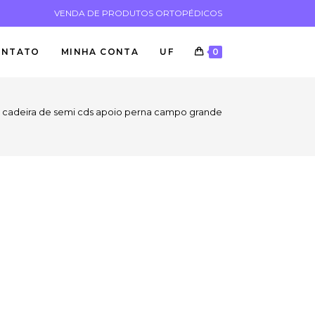
VENDA DE PRODUTOS ORTOPÉDICOS
ONTATO
MINHA CONTA
UF
0
cadeira de semi cds apoio perna campo grande