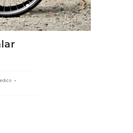
lar
pedico