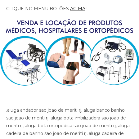
CLIQUE NO MENU BOTÕES
ACIMA
!
,aluga andador sao joao de meriti rj, aluga banco banho sao joao de meriti rj, aluga bota imbilizadora sao joao de meriti rj, aluga bota ortopedica sao joao de meriti rj, aluga cadeira de banho sao joao de meriti rj, aluga cadeira de roda com elevacao de pernas sao joao de meriti rj, aluga cadeira de roda sao joao de meriti rj, aluga cadeira de roda gordo sao joao de meriti rj, aluga cadeira de roda obeso sao joao de meriti rj, aluga cadeira de rodas para perna reta sao joao de meriti rj, aluga cama fawler sao joao de meriti rj, aluga cama hospitalar sao joao de meriti rj, aluga diva sao joao de meriti rj, aluga maca sao joao de meriti rj, aluga muleta sao joao de meriti rj, alugar cama hospitalar sao joao de meriti rj , aluguel andador sao joao de meriti rj, aluguel banco de banho sao joao de meriti rj, aluguel bota imobilizadora sao joao de meriti rj, aluguel bota ortopedica sao joao de meriti rj, aluguel cadeira de banho sao joao de meriti rj, aluguel cadeira de roda sao joao de meriti rj, aluguel cadeira de roda gordo sao joao de meriti rj, aluguel cadeira de roda obeso sao joao de meriti rj, aluguel cadeira de rodas com elevacao de pernas sao joao de meriti rj, aluguel cadeira de rodas para perna reta sao joao de meriti rj, aluguel cama fawler sao joao de meriti rj, aluguel cama hospitalar sao joao de meriti rj, aluguel diva sao joao de meriti rj, aluguel maca sao joao de meriti rj, aluguel maca sao joao de meriti rj, aluguel muleta sao joao de meriti rj, andador sao joao de meriti rj, artigos hospitalares sao joao de meriti rj, assento para banho sao joao de meriti rj, banco para banho sao joao de meriti rj, bota imibilizadora sao joao de meriti rj, bota imobilizadora sao joao de meriti rj, bota ortopedica barata sao joao de meriti rj, bota ortopedica sao joao de meriti rj, cadeira de higiene sao joao de meriti rj, cadeira de banho sao joao de meriti rj, cadeira de higiene sao joao de meriti rj, cadeira de necessidades sao joao de meriti rj, cadeira de roda gordo sao joao de meriti rj, cadeira de roda obeso sao joao de meriti rj, cadeira de rodas aluguel sao joao de meriti rj, cadeira de rodas elevacao de pernas sao joao de meriti rj, cadeira de rodas higienica sao joao de meriti rj, cadeira de rodas para banho preco sao joao de meriti rj, cadeira de rodas para gordo sao joao de meriti rj, cadeira higienica dobravel sao joao de meriti rj, cadeira higienica preco sao joao de meriti rj, cadeira para banho preco sao joao de meriti rj, cadeira para vaso sao joao de meriti rj, cadeiras de rodas sao joao de meriti rj, calha afo ortopedica pe caido sao joao de meriti rj, calha afo ortopedica pe caido sao joao de meriti rj, calha afo ortopedica pe caido sao joao de meriti rj, cama fawler sao joao de meriti rj, cama hospitalar automatica sao joao de meriti rj, cama hospitalar sao joao de meriti rj, cama hospitalar manual sao joao de meriti rj, cedeira de rodas sao joao de meriti rj, cilindro de oxigenio medicinal sao joao de meriti rj, clinica ortopedica sao joao de meriti rj, clinica so trauma sao joao de meriti rj, colar cervical sao joao de meriti rj, diva sao joao de meriti rj, equipamentos medicos sao joao de meriti rj, fisioterapia sao joao de meriti rj, hospital sao joao de meriti rj, hospital so trauma sao joao de meriti rj, imobilizador articulado cotovelo sao joao de meriti rj, imobilizador articulado joelho sao joao de meriti rj, imobilizador articulado joelho sao joao de meriti rj, imobilizador articulado sao joao de meriti rj, joelheira sao joao de meriti rj, joelheira ortopedica brace sao joao de meriti rj, joelheira ortopedica brace sao joao de meriti rj sao joao de meriti rj, joelheira ortopedica sao joao de meriti rj, joelheira ortopedica sao joao de meriti rj, joelheira ortopedica sao joao de meriti rj, joelheira ortopedica sao joao de meriti rj, joelheira ortopedica sao joao de meriti rj, locacao andador sao joao de meriti rj, locacao banco de banho sao joao de meriti rj, locacao bota imobilizadora sao joao de meriti rj, locacao bota ortopedica sao joao de meriti rj, locacao cadeira de banho sao joao de meriti rj, locacao cadeira de roda sao joao de meriti rj, locacao cadeira de roda gordo sao joao de meriti rj, locacao cadeira de roda obeso sao joao de meriti rj, locacao cadeira de rodas elevalcao de pernas sao joao de meriti rj, locacao cama fawler sao joao de meriti rj, locacao cama hospitalar sao joao de meriti rj, locacao de cadeira de rodas sao joao de meriti rj, locacao de cadeira de rodas para perna reta sao joao de meriti rj, locacao diva sao joao de meriti rj, locacao maca sao joao de meriti rj, locacao maca sao joao de meriti rj, locacao muleta sao joao de meriti rj, locadora andador sao joao de meriti rj, locadora banco de banho sao joao de meriti rj, locadora bota imobilizadora sao joao de meriti rj, locadora bota ortopedica sao joao de meriti rj, locadora cadeira de banho sao joao de meriti rj, locadora cadeira de roda sao joao de meriti rj, locadora cadeira de roda gordo sao joao de meriti rj, locadora cadeira de roda obeso sao joao de meriti rj, locadora cadeira de rodas elevecao de pernas, locadora cadeira de rodas para perna reta sao joao de meriti rj, locadora cama fawler sao joao de meriti rj, locadora cama hospitalar sao joao de meriti rj, locadora diva sao joao de meriti rj, locadora maca sao joao de meriti rj, locadora maca sao joao de meriti rj, locadora muleta sao joao de meriti rj, loja bota ortopedica sao joao de meriti rj, loja cadeira de banho sao joao de meriti rj, loja cadeira de roda sao joao de meriti rj, loja cama hospitalar sao joao de meriti rj, loja muleta sao joao de meriti rj, loja produtos medicos sao joao de meriti rj, loja produtos hospitalar sao joao de meriti rj, loja produtos hospitalares sao joao de meriti rj, loja produtos medicos sao joao de meriti rj, loja produtos ortopedicos sao joao de meriti rj, loja vende andador sao joao de meriti rj, loja vende bota ortopedica sao joao de meriti rj, loja vende cadeira de rodas perna reta sao joao de meriti rj, loja vende cama fawler sao joao de meriti rj, loja vende muleta sao joao de meriti rj, loja vende tipoia sao joao de meriti rj, maca sao joao de meriti rj, material cirurgico sao joao de meriti rj, medico ortopedista sao joao de meriti rj, muleta barata sao joao de meriti rj, muleta sao joao de meriti rj, muleta usada sao joao de meriti rj, muletas sao joao de meriti rj, munhequeira sao joao de meriti rj, ortese articulada cotovelo sao joao de meriti rj, ortese articulada cotovelo sao joao de meriti rj, ortese articulado cotovelo sao joao de meriti rj, ortese notuna facite plantar sao joao de meriti rj, ortese noturna facite plantar sao joao de meriti rj, ortese noturna facite plantar sao joao de meriti rj, ortopedia sao joao de meriti rj, poltrona hospitalar preco sao joao de meriti rj, poltrona reclinavel hospitalar sao joao de meriti rj, preco cadeira de banho sao joao de meriti rj, preco cama hospitalar sao joao de meriti rj, produtos hospitalares sao joao de meriti rj, produtos medicos sao joao de meriti rj, reabilitacao sao joao de meriti rj, sutia cirurgia sao joao de meriti rj, sutia ortopedico sao joao de meriti rj, sutia ortopedico sao joao de meriti rj, sutia pos operatorio sao joao de meriti rj, sutia pos operatorio sao joao de meriti rj, tala sao joao de meriti rj, talas sao joao de meriti rj, tipoia sao joao de meriti rj, venda muleta sao joao de meriti rj, vende cadeira de banho sao joao de meriti rj, vende maca sao joao de meriti rj, vende muleta sao joao de meriti rj, vende produtos hospitalares sao joao de meriti rj, vende produtos medicos sao joao de meriti rj, ,aluga andador sao joao de meriti rj, aluga banco banho sao joao de meriti rj, aluga bota imbilizadora sao joao de meriti rj, aluga bota ortopedica sao joao de meriti rj, aluga cadeira de banho sao joao de meriti rj, aluga cadeira de roda com elevacao de pernas sao joao de meriti rj, aluga cadeira de roda sao joao de meriti rj, aluga cadeira de roda gordo sao joao de meriti rj, aluga cadeira de roda obeso sao joao de meriti rj, aluga cadeira de rodas para perna reta sao joao de meriti rj, aluga cama fawler sao joao de meriti rj, aluga cama hospitalar sao joao de meriti rj, aluga diva sao joao de meriti rj, aluga maca sao joao de meriti rj, aluga muleta sao joao de meriti rj, alugar cama hospitalar sao joao de meriti rj , aluguel andador sao joao de meriti rj, aluguel banco de banho sao joao de meriti rj, aluguel bota imobilizadora sao joao de meriti rj, aluguel bota ortopedica sao joao de meriti rj, aluguel cadeira de banho sao joao de meriti rj, aluguel cadeira de roda sao joao de meriti rj, aluguel cadeira de roda gordo sao joao de meriti rj, aluguel cadeira de roda obeso sao joao de meriti rj, aluguel cadeira de rodas com elevacao de pernas sao joao de meriti rj, aluguel cadeira de rodas para perna reta sao joao de meriti rj, aluguel cama fawler sao joao de meriti rj, aluguel cama hospitalar sao joao de meriti rj, aluguel diva sao joao de meriti rj, aluguel maca sao joao de meriti rj, aluguel maca sao joao de meriti rj, aluguel muleta sao joao de meriti rj, andador sao joao de meriti rj, artigos hospitalares sao joao de meriti rj, assento para banho sao joao de meriti rj, banco para banho sao joao de meriti rj, bota imibilizadora sao joao de meriti rj, bota imobilizadora sao joao de meriti rj, bota ortopedica barata sao joao de meriti rj, bota ortopedica sao joao de meriti rj, cadeira de higiene sao joao de meriti rj, cadeira de banho sao joao de meriti rj, cadeira de higiene sao joao de meriti rj, cadeira de necessidades sao joao de meriti rj, cadeira de roda gordo sao joao de meriti rj, cadeira de roda obeso sao joao de meriti rj, cadeira de rodas aluguel sao joao de meriti rj, cadeira de rodas elevacao de pernas sao joao de meriti rj, cadeira de rodas higienica sao joao de meriti rj, cadeira de rodas para banho preco sao joao de meriti rj, cadeira de rodas para gordo sao joao de meriti rj, cadeira higienica dobravel s