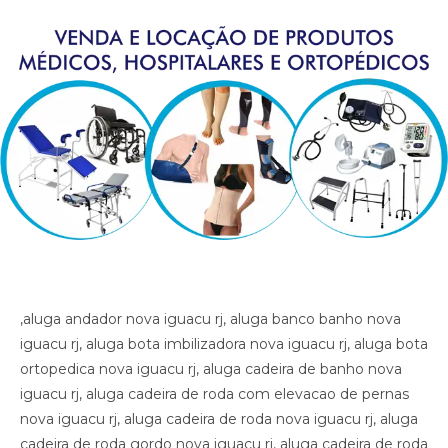
,aluga andador nova iguacu rj, aluga banco banho nova iguacu rj, aluga bota imbilizadora nova iguacu rj, aluga bota ortopedica nova iguacu rj, aluga cadeira de banho nova iguacu rj, aluga cadeira de roda com elevacao de pernas nova iguacu rj, aluga cadeira de roda nova iguacu rj, aluga cadeira de roda gordo nova iguacu rj, aluga cadeira de roda obeso nova iguacu rj, aluga cadeira de rodas para perna reta nova iguacu rj, aluga cama fawler nova iguacu rj, aluga cama hospitalar nova iguacu rj, aluga diva nova iguacu rj, aluga maca nova iguacu rj, aluga muleta nova iguacu rj, alugar cama hospitalar nova iguacu rj , aluguel andador nova iguacu rj, aluguel banco de banho nova iguacu rj, aluguel bota imobilizadora nova iguacu rj, aluguel bota ortopedica nova iguacu rj, aluguel cadeira de banho nova iguacu rj, aluguel cadeira de roda nova iguacu rj, aluguel cadeira de roda gordo nova iguacu rj, aluguel cadeira de roda obeso nova iguacu rj, aluguel cadeira de rodas com elevacao de pernas nova iguacu rj, aluguel cadeira de rodas para perna reta nova iguacu rj, aluguel cama fawler nova iguacu rj, aluguel cama hospitalar nova iguacu rj, aluguel diva nova iguacu rj, aluguel maca nova iguacu rj, aluguel maca nova iguacu rj, aluguel muleta nova iguacu rj, andador nova iguacu rj, artigos hospitalares nova iguacu rj, assento para banho nova iguacu rj, banco para banho nova iguacu rj, bota imibilizadora nova iguacu rj, bota imobilizadora nova iguacu rj, bota ortopedica barata nova iguacu rj, bota ortopedica nova iguacu rj, cadeira de higiene nova iguacu rj, cadeira de banho nova iguacu rj, cadeira de higiene nova iguacu rj, cadeira de necessidades nova iguacu rj, cadeira de roda gordo nova iguacu rj, cadeira de roda obeso nova iguacu rj, cadeira de rodas aluguel nova iguacu rj, cadeira de rodas elevacao de pernas nova iguacu rj, cadeira de rodas higienica nova iguacu rj, cadeira de rodas para banho preco nova iguacu rj, cadeira de rodas para gordo nova iguacu rj, cadeira higienica dobravel nova iguacu rj, cadeira higienica preco nova iguacu rj, cadeira para banho preco nova iguacu rj, cadeira para vaso nova iguacu rj, cadeiras de rodas nova iguacu rj, calha afo ortopedica pe caido nova iguacu rj, calha afo ortopedica pe caido nova iguacu rj, calha afo ortopedica pe caido nova iguacu rj, cama fawler nova iguacu rj, cama hospitalar automatica nova iguacu rj, cama hospitalar nova iguacu rj, cama hospitalar manual nova iguacu rj, cedeira de rodas nova iguacu rj, cilindro de oxigenio medicinal nova iguacu rj, clinica ortopedica nova iguacu rj, clinica so trauma nova iguacu rj, colar cervical nova iguacu rj, diva nova iguacu rj, equipamentos medicos nova iguacu rj, fisioterapia nova iguacu rj, hospital nova iguacu rj, hospital so trauma nova iguacu rj, imobilizador articulado cotovelo nova iguacu rj, imobilizador articulado joelho nova iguacu rj, imobilizador articulado joelho nova iguacu rj, imobilizador articulado nova iguacu rj, joelheira nova iguacu rj, joelheira ortopedica brace nova iguacu rj, joelheira ortopedica brace nova iguacu rj nova iguacu rj, joelheira ortopedica nova iguacu rj, joelheira ortopedica nova iguacu rj, joelheira ortopedica nova iguacu rj, joelheira ortopedica nova iguacu rj, joelheira ortopedica nova iguacu rj, locacao andador nova iguacu rj, locacao banco de banho nova iguacu rj, locacao bota imobilizadora nova iguacu rj, locacao bota ortopedica nova iguacu rj, locacao cadeira de banho nova iguacu rj, locacao cadeira de roda nova iguacu rj, locacao cadeira de roda gordo nova iguacu rj, locacao cadeira de roda obeso nova iguacu rj, locacao cadeira de rodas elevalcao de pernas nova iguacu rj, locacao cama fawler nova iguacu rj, locacao cama hospitalar nova iguacu rj, locacao de cadeira de rodas nova iguacu rj, locacao de cadeira de rodas para perna reta nova iguacu rj, locacao diva nova iguacu rj, locacao maca nova iguacu rj, locacao maca nova iguacu rj, locacao muleta nova iguacu rj, locadora andador nova iguacu rj, locadora banco de banho nova iguacu rj, locadora bota imobilizadora nova iguacu rj, locadora bota ortopedica nova iguacu rj, locadora cadeira de banho nova iguacu rj, locadora cadeira de roda nova iguacu rj, locadora cadeira de roda gordo nova iguacu rj, locadora cadeira de roda obeso nova iguacu rj, locadora cadeira de rodas elevecao de pernas, locadora cadeira de rodas para perna reta nova iguacu rj, locadora cama fawler nova iguacu rj, locadora cama hospitalar nova iguacu rj, locadora diva nova iguacu rj, locadora maca nova iguacu rj, locadora maca nova iguacu rj, locadora muleta nova iguacu rj, loja bota ortopedica nova iguacu rj, loja cadeira de banho nova iguacu rj, loja cadeira de roda nova iguacu rj, loja cama hospitalar nova iguacu rj, loja muleta nova iguacu rj, loja produtos medicos nova iguacu rj, loja produtos hospitalar nova iguacu rj, loja produtos hospitalares nova iguacu rj, loja produtos medicos nova iguacu rj, loja produtos ortopedicos nova iguacu rj, loja vende andador nova iguacu rj, loja vende bota ortopedica nova iguacu rj, loja vende cadeira de rodas perna reta nova iguacu rj, loja vende cama fawler nova iguacu rj, loja vende muleta nova iguacu rj, loja vende tipoia nova iguacu rj, maca nova iguacu rj, material cirurgico nova iguacu rj, medico ortopedista nova iguacu rj, muleta barata nova iguacu rj, muleta nova iguacu rj, muleta usada nova iguacu rj, muletas nova iguacu rj, munhequeira nova iguacu rj, ortese articulada cotovelo nova iguacu rj, ortese articulada cotovelo nova iguacu rj, ortese articulado cotovelo nova iguacu rj, ortese notuna facite plantar nova iguacu rj, ortese noturna facite plantar nova iguacu rj, ortese noturna facite plantar nova iguacu rj, ortopedia nova iguacu rj, poltrona hospitalar preco nova iguacu rj, poltrona reclinavel hospitalar nova iguacu rj, preco cadeira de banho nova iguacu rj, preco cama hospitalar nova iguacu rj, produtos hospitalares nova iguacu rj, produtos medicos nova iguacu rj, reabilitacao nova iguacu rj, sutia cirurgia nova iguacu rj, sutia ortopedico nova iguacu rj, sutia ortopedico nova iguacu rj, sutia pos operatorio nova iguacu rj, sutia pos operatorio nova iguacu rj, tala nova iguacu rj, talas nova iguacu rj, tipoia nova iguacu rj, venda muleta nova iguacu rj, vende cadeira de banho nova iguacu rj, vende maca nova iguacu rj, vende muleta nova iguacu rj, vende produtos hospitalares nova iguacu rj, vende produtos medicos nova iguacu rj, ,aluga andador nova iguacu rj, aluga banco banho nova iguacu rj, aluga bota imbilizadora nova iguacu rj, aluga bota ortopedica nova iguacu rj, aluga cadeira de banho nova iguacu rj, aluga cadeira de roda com elevacao de pernas nova iguacu rj, aluga cadeira de roda nova iguacu rj, aluga cadeira de roda gordo nova iguacu rj, aluga cadeira de roda obeso nova iguacu rj, aluga cadeira de rodas para perna reta nova iguacu rj, aluga cama fawler nova iguacu rj, aluga cama hospitalar nova iguacu rj, aluga diva nova iguacu rj, aluga maca nova iguacu rj, aluga muleta nova iguacu rj, alugar cama hospitalar nova iguacu rj , aluguel andador nova iguacu rj, aluguel banco de banho nova iguacu rj, aluguel bota imobilizadora nova iguacu rj, aluguel bota ortopedica nova iguacu rj, aluguel cadeira de banho nova iguacu rj, aluguel cadeira de roda nova iguacu rj, aluguel cadeira de roda gordo nova iguacu rj, aluguel cadeira de roda obeso nova iguacu rj, aluguel cadeira de rodas com elevacao de pernas nova iguacu rj, aluguel cadeira de rodas para perna reta nova iguacu rj, aluguel cama fawler nova iguacu rj, aluguel cama hospitalar nova iguacu rj, aluguel diva nova iguacu rj, aluguel maca nova iguacu rj, aluguel maca nova iguacu rj, aluguel muleta nova iguacu rj, andador nova iguacu rj, artigos hospitalares nova iguacu rj, assento para banho nova iguacu rj, banco para banho nova iguacu rj, bota imibilizadora nova iguacu rj, bota imobilizadora nova iguacu rj, bota ortopedica barata nova iguacu rj, bota ortopedica nova iguacu rj, cadeira de higiene nova iguacu rj, cadeira de banho nova iguacu rj, cadeira de higiene nova iguacu rj, cadeira de necessidades nova iguacu rj, cadeira de roda gordo nova iguacu rj, cadeira de roda obeso nova iguacu rj, cadeira de rodas aluguel nova iguacu rj, cadeira de rodas elevacao de pernas nova iguacu rj, cadeira de rodas higienica nova iguacu rj, cadeira de rodas para banho preco nova iguacu rj, cadeira de rodas para gordo nova iguacu rj, cadeira higienica dobravel nova iguacu rj, cadeira higienica preco nova iguacu rj, cadeira para banho preco nova iguacu rj, cadeira para vaso nova iguacu rj, cadeiras de rodas nova iguacu rj, calha afo ortopedica pe caido nova iguacu rj, calha afo ortopedica pe caido nova iguacu rj, calha afo ortopedica pe caido nova iguacu rj, cama fawler nova iguacu rj, cama hospitalar automatica nova iguacu rj, cama hospitalar nova iguacu rj, cama hospitalar manual nova iguacu rj, cedeira de rodas nova iguacu rj, cilindro de oxigenio medicinal nova iguacu rj, clinica ortopedica nova iguacu rj, clinica so trauma nova iguacu rj, colar cervical nova iguacu rj, diva nova iguacu rj, equipamentos medicos nova iguacu rj, fisioterapia nova iguacu rj, hospital nova iguacu rj, hospital so trauma nova iguacu rj, imobilizador articulado cotovelo nova iguacu rj, imobilizador articulado joelho nova iguacu rj, imobilizador articulado joelho nova iguacu rj, imobilizador articulado nova iguacu rj, joelheira nova iguacu rj, joelheira ortopedica brace nova iguacu rj, joelheira ortopedica brace nova iguacu rj nova iguacu rj, joelheira ortopedica nova iguacu rj, joelheira ortopedica nova iguacu rj, joelheira ortopedica nova iguacu rj, joelheira ortopedica nova iguacu rj, joelheira ortopedica nova iguacu rj, locacao andador nova iguacu rj, locacao banco de banho nova iguacu rj, locacao bota imobilizadora nova iguacu rj, locacao bota ortopedica nova iguacu rj, locacao cadeira de banho nova iguacu rj, locacao cadeira de roda nova iguacu rj, locacao cadeira de roda gordo nova iguacu rj,