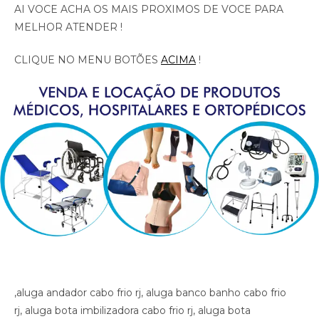
AI VOCE ACHA OS MAIS PROXIMOS DE VOCE PARA
MELHOR ATENDER !
CLIQUE NO MENU BOTÕES
ACIMA
!
,aluga andador cabo frio rj, aluga banco banho cabo frio rj, aluga bota imbilizadora cabo frio rj, aluga bota ortopedica cabo frio rj, aluga cadeira de banho cabo frio rj, aluga cadeira de roda com elevacao de pernas cabo frio rj, aluga cadeira de roda cabo frio rj, aluga cadeira de roda gordo cabo frio rj, aluga cadeira de roda obeso cabo frio rj, aluga cadeira de rodas para perna reta cabo frio rj, aluga cama fawler cabo frio rj, aluga cama hospitalar cabo frio rj, aluga diva cabo frio rj, aluga maca cabo frio rj, aluga muleta cabo frio rj, alugar cama hospitalar cabo frio rj , aluguel andador cabo frio rj, aluguel banco de banho cabo frio rj, aluguel bota imobilizadora cabo frio rj, aluguel bota ortopedica cabo frio rj, aluguel cadeira de banho cabo frio rj, aluguel cadeira de roda cabo frio rj, aluguel cadeira de roda gordo cabo frio rj, aluguel cadeira de roda obeso cabo frio rj, aluguel cadeira de rodas com elevacao de pernas cabo frio rj, aluguel cadeira de rodas para perna reta cabo frio rj, aluguel cama fawler cabo frio rj, aluguel cama hospitalar cabo frio rj, aluguel diva cabo frio rj, aluguel maca cabo frio rj, aluguel maca cabo frio rj, aluguel muleta cabo frio rj, andador cabo frio rj, artigos hospitalares cabo frio rj, assento para banho cabo frio rj, banco para banho cabo frio rj, bota imibilizadora cabo frio rj, bota imobilizadora cabo frio rj, bota ortopedica barata cabo frio rj, bota ortopedica cabo frio rj, cadeira de higiene cabo frio rj, cadeira de banho cabo frio rj, cadeira de higiene cabo frio rj, cadeira de necessidades cabo frio rj, cadeira de roda gordo cabo frio rj, cadeira de roda obeso cabo frio rj, cadeira de rodas aluguel cabo frio rj, cadeira de rodas elevacao de pernas cabo frio rj, cadeira de rodas higienica cabo frio rj, cadeira de rodas para banho preco cabo frio rj, cadeira de rodas para gordo cabo frio rj, cadeira higienica dobravel cabo frio rj, cadeira higienica preco cabo frio rj, cadeira para banho preco cabo frio rj, cadeira para vaso cabo frio rj, cadeiras de rodas cabo frio rj, calha afo ortopedica pe caido cabo frio rj, calha afo ortopedica pe caido cabo frio rj, calha afo ortopedica pe caido cabo frio rj, cama fawler cabo frio rj, cama hospitalar automatica cabo frio rj, cama hospitalar cabo frio rj, cama hospitalar manual cabo frio rj, cedeira de rodas cabo frio rj, cilindro de oxigenio medicinal cabo frio rj, clinica ortopedica cabo frio rj, clinica so trauma cabo frio rj, colar cervical cabo frio rj, diva cabo frio rj, equipamentos medicos cabo frio rj, fisioterapia cabo frio rj, hospital cabo frio rj, hospital so trauma cabo frio rj, imobilizador articulado cotovelo cabo frio rj, imobilizador articulado joelho cabo frio rj, imobilizador articulado joelho cabo frio rj, imobilizador articulado cabo frio rj, joelheira cabo frio rj, joelheira ortopedica brace cabo frio rj, joelheira ortopedica brace cabo frio rj cabo frio rj, joelheira ortopedica cabo frio rj, joelheira ortopedica cabo frio rj, joelheira ortopedica cabo frio rj, joelheira ortopedica cabo frio rj, joelheira ortopedica cabo frio rj, locacao andador cabo frio rj, locacao banco de banho cabo frio rj, locacao bota imobilizadora cabo frio rj, locacao bota ortopedica cabo frio rj, locacao cadeira de banho cabo frio rj, locacao cadeira de roda cabo frio rj, locacao cadeira de roda gordo cabo frio rj, locacao cadeira de roda obeso cabo frio rj, locacao cadeira de rodas elevalcao de pernas cabo frio rj, locacao cama fawler cabo frio rj, locacao cama hospitalar cabo frio rj, locacao de cadeira de rodas cabo frio rj, locacao de cadeira de rodas para perna reta cabo frio rj, locacao diva cabo frio rj, locacao maca cabo frio rj, locacao maca cabo frio rj, locacao muleta cabo frio rj, locadora andador cabo frio rj, locadora banco de banho cabo frio rj, locadora bota imobilizadora cabo frio rj, locadora bota ortopedica cabo frio rj, locadora cadeira de banho cabo frio rj, locadora cadeira de roda cabo frio rj, locadora cadeira de roda gordo cabo frio rj, locadora cadeira de roda obeso cabo frio rj, locadora cadeira de rodas elevecao de pernas, locadora cadeira de rodas para perna reta cabo frio rj, locadora cama fawler cabo frio rj, locadora cama hospitalar cabo frio rj, locadora diva cabo frio rj, locadora maca cabo frio rj, locadora maca cabo frio rj, locadora muleta cabo frio rj, loja bota ortopedica cabo frio rj, loja cadeira de banho cabo frio rj, loja cadeira de roda cabo frio rj, loja cama hospitalar cabo frio rj, loja muleta cabo frio rj, loja produtos medicos cabo frio rj, loja produtos hospitalar cabo frio rj, loja produtos hospitalares cabo frio rj, loja produtos medicos cabo frio rj, loja produtos ortopedicos cabo frio rj, loja vende andador cabo frio rj, loja vende bota ortopedica cabo frio rj, loja vende cadeira de rodas perna reta cabo frio rj, loja vende cama fawler cabo frio rj, loja vende muleta cabo frio rj, loja vende tipoia cabo frio rj, maca cabo frio rj, material cirurgico cabo frio rj, medico ortopedista cabo frio rj, muleta barata cabo frio rj, muleta cabo frio rj, muleta usada cabo frio rj, muletas cabo frio rj, munhequeira cabo frio rj, ortese articulada cotovelo cabo frio rj, ortese articulada cotovelo cabo frio rj, ortese articulado cotovelo cabo frio rj, ortese notuna facite plantar cabo frio rj, ortese noturna facite plantar cabo frio rj, ortese noturna facite plantar cabo frio rj, ortopedia cabo frio rj, poltrona hospitalar preco cabo frio rj, poltrona reclinavel hospitalar cabo frio rj, preco cadeira de banho cabo frio rj, preco cama hospitalar cabo frio rj, produtos hospitalares cabo frio rj, produtos medicos cabo frio rj, reabilitacao cabo frio rj, sutia cirurgia cabo frio rj, sutia ortopedico cabo frio rj, sutia ortopedico cabo frio rj, sutia pos operatorio cabo frio rj, sutia pos operatorio cabo frio rj, tala cabo frio rj, talas cabo frio rj, tipoia cabo frio rj, venda muleta cabo frio rj, vende cadeira de banho cabo frio rj, vende maca cabo frio rj, vende muleta cabo frio rj, vende produtos hospitalares cabo frio rj, vende produtos medicos cabo frio rj, ,aluga andador cabo frio rj, aluga banco banho cabo frio rj, aluga bota imbilizadora cabo frio rj, aluga bota ortopedica cabo frio rj, aluga cadeira de banho cabo frio rj, aluga cadeira de roda com elevacao de pernas cabo frio rj, aluga cadeira de roda cabo frio rj, aluga cadeira de roda gordo cabo frio rj, aluga cadeira de roda obeso cabo frio rj, aluga cadeira de rodas para perna reta cabo frio rj, aluga cama fawler cabo frio rj, aluga cama hospitalar cabo frio rj, aluga diva cabo frio rj, aluga maca cabo frio rj, aluga muleta cabo frio rj, alugar cama hospitalar cabo frio rj , aluguel andador cabo frio rj, aluguel banco de banho cabo frio rj, aluguel bota imobilizadora cabo frio rj, aluguel bota ortopedica cabo frio rj, aluguel cadeira de banho cabo frio rj, aluguel cadeira de roda cabo frio rj, aluguel cadeira de roda gordo cabo frio rj, aluguel cadeira de roda obeso cabo frio rj, aluguel cadeira de rodas com elevacao de pernas cabo frio rj, aluguel cadeira de rodas para perna reta cabo frio rj, aluguel cama fawler cabo frio rj, aluguel cama hospitalar cabo frio rj, aluguel diva cabo frio rj, aluguel maca cabo frio rj, aluguel maca cabo frio rj, aluguel muleta cabo frio rj, andador cabo frio rj, artigos hospitalares cabo frio rj, assento para banho cabo frio rj, banco para banho cabo frio rj, bota imibilizadora cabo frio rj, bota imobilizadora cabo frio rj, bota ortopedica barata cabo frio rj, bota ortopedica cabo frio rj, cadeira de higiene cabo frio rj, cadeira de banho cabo frio rj, cadeira de higiene cabo frio rj, cadeira de necessidades cabo frio rj, cadeira de roda gordo cabo frio rj, cadeira de roda obeso cabo frio rj, cadeira de rodas aluguel cabo frio rj, cadeira de rodas elevacao de pernas cabo frio rj, cadeira de rodas higienica cabo frio rj, cadeira de rodas para banho preco cabo frio rj, cadeira de rodas para gordo cabo frio rj, cadeira higienica dobravel cabo frio rj, cadeira higienica preco cabo frio rj, cadeira para banho preco cabo frio rj, cadeira para vaso cabo frio rj, cadeiras de rodas cabo frio rj, calha afo ortopedica pe caido cabo frio rj, calha afo ortopedica pe caido cabo frio rj, calha afo ortopedica pe caido cabo frio rj, cama fawler cabo frio rj, cama hospitalar automatica cabo frio rj, cama hospitalar cabo frio rj, cama hospitalar manual cabo frio rj, cedeira de rodas cabo frio rj, cilindro de oxigenio medicinal cabo frio rj, clinica ortopedica cabo frio rj, clinica so trauma cabo frio rj, colar cervical cabo frio rj, diva cabo frio rj, equipamentos medicos cabo frio rj, fisioterapia cabo frio rj, hospital cabo frio rj, hospital so trauma cabo frio rj, imobilizador articulado cotovelo cabo frio rj, imobilizador articulado joelho cabo frio rj, imobilizador articulado joelho cabo frio rj, imobilizador articulado cabo frio rj, joelheira cabo frio rj, joelheira ortopedica brace cabo frio rj, joelheira ortopedica brace cabo frio rj cabo frio rj, joelheira ortopedica cabo frio rj, joelheira ortopedica cabo frio rj, joelheira ortopedica cabo frio rj, joelheira ortopedica cabo frio rj, joelheira ortopedica cabo frio rj, locacao andador cabo frio rj, locacao banco de banho cabo frio rj, locacao bota imobilizadora cabo frio rj, locacao bota ortopedica cabo frio rj, locacao cadeira de banho cabo frio rj, locacao cadeira de roda cabo frio rj, locacao cadeira de roda gordo cabo frio rj, locacao cadeira de roda obeso cabo frio rj, locacao cadeira de rodas elevalcao de pernas cabo frio rj, locacao cama fawler cabo frio rj, locacao cama hospitalar cabo frio rj, locacao de cadeira de rodas cabo frio rj, locacao de cadeira de rodas para perna reta cabo frio rj, locacao diva cabo frio rj, locacao maca cabo frio rj, locacao maca cabo frio rj, locacao muleta cabo frio rj, locadora andador cabo frio rj, locadora banco de banho cabo frio rj, locadora bota imobilizadora cabo frio rj, locadora bota ortopedica cabo