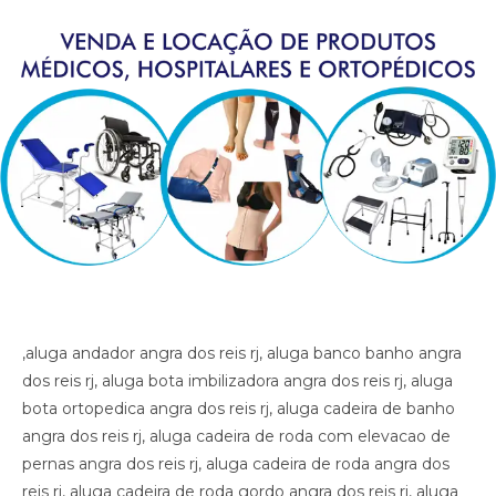
,aluga andador angra dos reis rj, aluga banco banho angra dos reis rj, aluga bota imbilizadora angra dos reis rj, aluga bota ortopedica angra dos reis rj, aluga cadeira de banho angra dos reis rj, aluga cadeira de roda com elevacao de pernas angra dos reis rj, aluga cadeira de roda angra dos reis rj, aluga cadeira de roda gordo angra dos reis rj, aluga cadeira de roda obeso angra dos reis rj, aluga cadeira de rodas para perna reta angra dos reis rj, aluga cama fawler angra dos reis rj, aluga cama hospitalar angra dos reis rj, aluga diva angra dos reis rj, aluga maca angra dos reis rj, aluga muleta angra dos reis rj, alugar cama hospitalar angra dos reis rj , aluguel andador angra dos reis rj, aluguel banco de banho angra dos reis rj, aluguel bota imobilizadora angra dos reis rj, aluguel bota ortopedica angra dos reis rj, aluguel cadeira de banho angra dos reis rj, aluguel cadeira de roda angra dos reis rj, aluguel cadeira de roda gordo angra dos reis rj, aluguel cadeira de roda obeso angra dos reis rj, aluguel cadeira de rodas com elevacao de pernas angra dos reis rj, aluguel cadeira de rodas para perna reta angra dos reis rj, aluguel cama fawler angra dos reis rj, aluguel cama hospitalar angra dos reis rj, aluguel diva angra dos reis rj, aluguel maca angra dos reis rj, aluguel maca angra dos reis rj, aluguel muleta angra dos reis rj, andador angra dos reis rj, artigos hospitalares angra dos reis rj, assento para banho angra dos reis rj, banco para banho angra dos reis rj, bota imibilizadora angra dos reis rj, bota imobilizadora angra dos reis rj, bota ortopedica barata angra dos reis rj, bota ortopedica angra dos reis rj, cadeira de higiene angra dos reis rj, cadeira de banho angra dos reis rj, cadeira de higiene angra dos reis rj, cadeira de necessidades angra dos reis rj, cadeira de roda gordo angra dos reis rj, cadeira de roda obeso angra dos reis rj, cadeira de rodas aluguel angra dos reis rj, cadeira de rodas elevacao de pernas angra dos reis rj, cadeira de rodas higienica angra dos reis rj, cadeira de rodas para banho preco angra dos reis rj, cadeira de rodas para gordo angra dos reis rj, cadeira higienica dobravel angra dos reis rj, cadeira higienica preco angra dos reis rj, cadeira para banho preco angra dos reis rj, cadeira para vaso angra dos reis rj, cadeiras de rodas angra dos reis rj, calha afo ortopedica pe caido angra dos reis rj, calha afo ortopedica pe caido angra dos reis rj, calha afo ortopedica pe caido angra dos reis rj, cama fawler angra dos reis rj, cama hospitalar automatica angra dos reis rj, cama hospitalar angra dos reis rj, cama hospitalar manual angra dos reis rj, cedeira de rodas angra dos reis rj, cilindro de oxigenio medicinal angra dos reis rj, clinica ortopedica angra dos reis rj, clinica so trauma angra dos reis rj, colar cervical angra dos reis rj, diva angra dos reis rj, equipamentos medicos angra dos reis rj, fisioterapia angra dos reis rj, hospital angra dos reis rj, hospital so trauma angra dos reis rj, imobilizador articulado cotovelo angra dos reis rj, imobilizador articulado joelho angra dos reis rj, imobilizador articulado joelho angra dos reis rj, imobilizador articulado angra dos reis rj, joelheira angra dos reis rj, joelheira ortopedica brace angra dos reis rj, joelheira ortopedica brace angra dos reis rj angra dos reis rj, joelheira ortopedica angra dos reis rj, joelheira ortopedica angra dos reis rj, joelheira ortopedica angra dos reis rj, joelheira ortopedica angra dos reis rj, joelheira ortopedica angra dos reis rj, locacao andador angra dos reis rj, locacao banco de banho angra dos reis rj, locacao bota imobilizadora angra dos reis rj, locacao bota ortopedica angra dos reis rj, locacao cadeira de banho angra dos reis rj, locacao cadeira de roda angra dos reis rj, locacao cadeira de roda gordo angra dos reis rj, locacao cadeira de roda obeso angra dos reis rj, locacao cadeira de rodas elevalcao de pernas angra dos reis rj, locacao cama fawler angra dos reis rj, locacao cama hospitalar angra dos reis rj, locacao de cadeira de rodas angra dos reis rj, locacao de cadeira de rodas para perna reta angra dos reis rj, locacao diva angra dos reis rj, locacao maca angra dos reis rj, locacao maca angra dos reis rj, locacao muleta angra dos reis rj, locadora andador angra dos reis rj, locadora banco de banho angra dos reis rj, locadora bota imobilizadora angra dos reis rj, locadora bota ortopedica angra dos reis rj, locadora cadeira de banho angra dos reis rj, locadora cadeira de roda angra dos reis rj, locadora cadeira de roda gordo angra dos reis rj, locadora cadeira de roda obeso angra dos reis rj, locadora cadeira de rodas elevecao de pernas, locadora cadeira de rodas para perna reta angra dos reis rj, locadora cama fawler angra dos reis rj, locadora cama hospitalar angra dos reis rj, locadora diva angra dos reis rj, locadora maca angra dos reis rj, locadora maca angra dos reis rj, locadora muleta angra dos reis rj, loja bota ortopedica angra dos reis rj, loja cadeira de banho angra dos reis rj, loja cadeira de roda angra dos reis rj, loja cama hospitalar angra dos reis rj, loja muleta angra dos reis rj, loja produtos medicos angra dos reis rj, loja produtos hospitalar angra dos reis rj, loja produtos hospitalares angra dos reis rj, loja produtos medicos angra dos reis rj, loja produtos ortopedicos angra dos reis rj, loja vende andador angra dos reis rj, loja vende bota ortopedica angra dos reis rj, loja vende cadeira de rodas perna reta angra dos reis rj, loja vende cama fawler angra dos reis rj, loja vende muleta angra dos reis rj, loja vende tipoia angra dos reis rj, maca angra dos reis rj, material cirurgico angra dos reis rj, medico ortopedista angra dos reis rj, muleta barata angra dos reis rj, muleta angra dos reis rj, muleta usada angra dos reis rj, muletas angra dos reis rj, munhequeira angra dos reis rj, ortese articulada cotovelo angra dos reis rj, ortese articulada cotovelo angra dos reis rj, ortese articulado cotovelo angra dos reis rj, ortese notuna facite plantar angra dos reis rj, ortese noturna facite plantar angra dos reis rj, ortese noturna facite plantar angra dos reis rj, ortopedia angra dos reis rj, poltrona hospitalar preco angra dos reis rj, poltrona reclinavel hospitalar angra dos reis rj, preco cadeira de banho angra dos reis rj, preco cama hospitalar angra dos reis rj, produtos hospitalares angra dos reis rj, produtos medicos angra dos reis rj, reabilitacao angra dos reis rj, sutia cirurgia angra dos reis rj, sutia ortopedico angra dos reis rj, sutia ortopedico angra dos reis rj, sutia pos operatorio angra dos reis rj, sutia pos operatorio angra dos reis rj, tala angra dos reis rj, talas angra dos reis rj, tipoia angra dos reis rj, venda muleta angra dos reis rj, vende cadeira de banho angra dos reis rj, vende maca angra dos reis rj, vende muleta angra dos reis rj, vende produtos hospitalares angra dos reis rj, vende produtos medicos angra dos reis rj, ,aluga andador angra dos reis rj, aluga banco banho angra dos reis rj, aluga bota imbilizadora angra dos reis rj, aluga bota ortopedica angra dos reis rj, aluga cadeira de banho angra dos reis rj, aluga cadeira de roda com elevacao de pernas angra dos reis rj, aluga cadeira de roda angra dos reis rj, aluga cadeira de roda gordo angra dos reis rj, aluga cadeira de roda obeso angra dos reis rj, aluga cadeira de rodas para perna reta angra dos reis rj, aluga cama fawler angra dos reis rj, aluga cama hospitalar angra dos reis rj, aluga diva angra dos reis rj, aluga maca angra dos reis rj, aluga muleta angra dos reis rj, alugar cama hospitalar angra dos reis rj , aluguel andador angra dos reis rj, aluguel banco de banho angra dos reis rj, aluguel bota imobilizadora angra dos reis rj, aluguel bota ortopedica angra dos reis rj, aluguel cadeira de banho angra dos reis rj, aluguel cadeira de roda angra dos reis rj, aluguel cadeira de roda gordo angra dos reis rj, aluguel cadeira de roda obeso angra dos reis rj, aluguel cadeira de rodas com elevacao de pernas angra dos reis rj, aluguel cadeira de rodas para perna reta angra dos reis rj, aluguel cama fawler angra dos reis rj, aluguel cama hospitalar angra dos reis rj, aluguel diva angra dos reis rj, aluguel maca angra dos reis rj, aluguel maca angra dos reis rj, aluguel muleta angra dos reis rj, andador angra dos reis rj, artigos hospitalares angra dos reis rj, assento para banho angra dos reis rj, banco para banho angra dos reis rj, bota imibilizadora angra dos reis rj, bota imobilizadora angra dos reis rj, bota ortopedica barata angra dos reis rj, bota ortopedica angra dos reis rj, cadeira de higiene angra dos reis rj, cadeira de banho angra dos reis rj, cadeira de higiene angra dos reis rj, cadeira de necessidades angra dos reis rj, cadeira de roda gordo angra dos reis rj, cadeira de roda obeso angra dos reis rj, cadeira de rodas aluguel angra dos reis rj, cadeira de rodas elevacao de pernas angra dos reis rj, cadeira de rodas higienica angra dos reis rj, cadeira de rodas para banho preco angra dos reis rj, cadeira de rodas para gordo angra dos reis rj, cadeira higienica dobravel angra dos reis rj, cadeira higienica preco angra dos reis rj, cadeira para banho preco angra dos reis rj, cadeira para vaso angra dos reis rj, cadeiras de rodas angra dos reis rj, calha afo ortopedica pe caido angra dos reis rj, calha afo ortopedica pe caido angra dos reis rj, calha afo ortopedica pe caido angra dos reis rj, cama fawler angra dos reis rj, cama hospitalar automatica angra dos reis rj, cama hospitalar angra dos reis rj, cama hospitalar manual angra dos reis rj, cedeira de rodas angra dos reis rj, cilindro de oxigenio medicinal angra dos reis rj, clinica ortopedica angra dos reis rj, clinica so trauma angra dos reis rj, colar cervical angra dos reis rj, diva angra dos reis rj, equipamentos medicos angra dos reis rj, fisioterapia angra dos reis rj, hospital angra dos reis rj, hospital so trauma angra dos reis rj, imobilizador articulado cotovelo angra dos reis