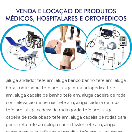
,aluga andador tefe am, aluga banco banho tefe am, aluga bota imbilizadora tefe am, aluga bota ortopedica tefe am, aluga cadeira de banho tefe am, aluga cadeira de roda com elevacao de pernas tefe am, aluga cadeira de roda tefe am, aluga cadeira de roda gordo tefe am, aluga cadeira de roda obeso tefe am, aluga cadeira de rodas para perna reta tefe am, aluga cama fawler tefe am, aluga cama hospitalar tefe am, aluga diva tefe am, aluga maca tefe am, aluga muleta tefe am, alugar cama hospitalar tefe am , aluguel andador tefe am, aluguel banco de banho tefe am, aluguel bota imobilizadora tefe am, aluguel bota ortopedica tefe am, aluguel cadeira de banho tefe am, aluguel cadeira de roda tefe am, aluguel cadeira de roda gordo tefe am, aluguel cadeira de roda obeso tefe am, aluguel cadeira de rodas com elevacao de pernas tefe am, aluguel cadeira de rodas para perna reta tefe am, aluguel cama fawler tefe am, aluguel cama hospitalar tefe am, aluguel diva tefe am, aluguel maca tefe am, aluguel maca tefe am, aluguel muleta tefe am, andador tefe am, artigos hospitalares tefe am, assento para banho tefe am, banco para banho tefe am, bota imibilizadora tefe am, bota imobilizadora tefe am, bota ortopedica barata tefe am, bota ortopedica tefe am, cadeira de higiene tefe am, cadeira de banho tefe am, cadeira de higiene tefe am, cadeira de necessidades tefe am, cadeira de roda gordo tefe am, cadeira de roda obeso tefe am, cadeira de rodas aluguel tefe am, cadeira de rodas elevacao de pernas tefe am, cadeira de rodas higienica tefe am, cadeira de rodas para banho preco tefe am, cadeira de rodas para gordo tefe am, cadeira higienica dobravel tefe am, cadeira higienica preco tefe am, cadeira para banho preco tefe am, cadeira para vaso tefe am, cadeiras de rodas tefe am, calha afo ortopedica pe caido tefe am, calha afo ortopedica pe caido tefe am, calha afo ortopedica pe caido tefe am, cama fawler tefe am, cama hospitalar automatica tefe am, cama hospitalar tefe am, cama hospitalar manual tefe am, cedeira de rodas tefe am, cilindro de oxigenio medicinal tefe am, clinica ortopedica tefe am, clinica so trauma tefe am, colar cervical tefe am, diva tefe am, equipamentos medicos tefe am, fisioterapia tefe am, hospital tefe am, hospital so trauma tefe am, imobilizador articulado cotovelo tefe am, imobilizador articulado joelho tefe am, imobilizador articulado joelho tefe am, imobilizador articulado tefe am, joelheira tefe am, joelheira ortopedica brace tefe am, joelheira ortopedica brace tefe am tefe am, joelheira ortopedica tefe am, joelheira ortopedica tefe am, joelheira ortopedica tefe am, joelheira ortopedica tefe am, joelheira ortopedica tefe am, locacao andador tefe am, locacao banco de banho tefe am, locacao bota imobilizadora tefe am, locacao bota ortopedica tefe am, locacao cadeira de banho tefe am, locacao cadeira de roda tefe am, locacao cadeira de roda gordo tefe am, locacao cadeira de roda obeso tefe am, locacao cadeira de rodas elevalcao de pernas tefe am, locacao cama fawler tefe am, locacao cama hospitalar tefe am, locacao de cadeira de rodas tefe am, locacao de cadeira de rodas para perna reta tefe am, locacao diva tefe am, locacao maca tefe am, locacao maca tefe am, locacao muleta tefe am, locadora andador tefe am, locadora banco de banho tefe am, locadora bota imobilizadora tefe am, locadora bota ortopedica tefe am, locadora cadeira de banho tefe am, locadora cadeira de roda tefe am, locadora cadeira de roda gordo tefe am, locadora cadeira de roda obeso tefe am, locadora cadeira de rodas elevecao de pernas, locadora cadeira de rodas para perna reta tefe am, locadora cama fawler tefe am, locadora cama hospitalar tefe am, locadora diva tefe am, locadora maca tefe am, locadora maca tefe am, locadora muleta tefe am, loja bota ortopedica tefe am, loja cadeira de banho tefe am, loja cadeira de roda tefe am, loja cama hospitalar tefe am, loja muleta tefe am, loja produtos medicos tefe am, loja produtos hospitalar tefe am, loja produtos hospitalares tefe am, loja produtos medicos tefe am, loja produtos ortopedicos tefe am, loja vende andador tefe am, loja vende bota ortopedica tefe am, loja vende cadeira de rodas perna reta tefe am, loja vende cama fawler tefe am, loja vende muleta tefe am, loja vende tipoia tefe am, maca tefe am, material cirurgico tefe am, medico ortopedista tefe am, muleta barata tefe am, muleta tefe am, muleta usada tefe am, muletas tefe am, munhequeira tefe am, ortese articulada cotovelo tefe am, ortese articulada cotovelo tefe am, ortese articulado cotovelo tefe am, ortese notuna facite plantar tefe am, ortese noturna facite plantar tefe am, ortese noturna facite plantar tefe am, ortopedia tefe am, poltrona hospitalar preco tefe am, poltrona reclinavel hospitalar tefe am, preco cadeira de banho tefe am, preco cama hospitalar tefe am, produtos hospitalares tefe am, produtos medicos tefe am, reabilitacao tefe am, sutia cirurgia tefe am, sutia ortopedico tefe am, sutia ortopedico tefe am, sutia pos operatorio tefe am, sutia pos operatorio tefe am, tala tefe am, talas tefe am, tipoia tefe am, venda muleta tefe am, vende cadeira de banho tefe am, vende maca tefe am, vende muleta tefe am, vende produtos hospitalares tefe am, vende produtos medicos tefe am, ,aluga andador tefe am, aluga banco banho tefe am, aluga bota imbilizadora tefe am, aluga bota ortopedica tefe am, aluga cadeira de banho tefe am, aluga cadeira de roda com elevacao de pernas tefe am, aluga cadeira de roda tefe am, aluga cadeira de roda gordo tefe am, aluga cadeira de roda obeso tefe am, aluga cadeira de rodas para perna reta tefe am, aluga cama fawler tefe am, aluga cama hospitalar tefe am, aluga diva tefe am, aluga maca tefe am, aluga muleta tefe am, alugar cama hospitalar tefe am , aluguel andador tefe am, aluguel banco de banho tefe am, aluguel bota imobilizadora tefe am, aluguel bota ortopedica tefe am, aluguel cadeira de banho tefe am, aluguel cadeira de roda tefe am, aluguel cadeira de roda gordo tefe am, aluguel cadeira de roda obeso tefe am, aluguel cadeira de rodas com elevacao de pernas tefe am, aluguel cadeira de rodas para perna reta tefe am, aluguel cama fawler tefe am, aluguel cama hospitalar tefe am, aluguel diva tefe am, aluguel maca tefe am, aluguel maca tefe am, aluguel muleta tefe am, andador tefe am, artigos hospitalares tefe am, assento para banho tefe am, banco para banho tefe am, bota imibilizadora tefe am, bota imobilizadora tefe am, bota ortopedica barata tefe am, bota ortopedica tefe am, cadeira de higiene tefe am, cadeira de banho tefe am, cadeira de higiene tefe am, cadeira de necessidades tefe am, cadeira de roda gordo tefe am, cadeira de roda obeso tefe am, cadeira de rodas aluguel tefe am, cadeira de rodas elevacao de pernas tefe am, cadeira de rodas higienica tefe am, cadeira de rodas para banho preco tefe am, cadeira de rodas para gordo tefe am, cadeira higienica dobravel tefe am, cadeira higienica preco tefe am, cadeira para banho preco tefe am, cadeira para vaso tefe am, cadeiras de rodas tefe am, calha afo ortopedica pe caido tefe am, calha afo ortopedica pe caido tefe am, calha afo ortopedica pe caido tefe am, cama fawler tefe am, cama hospitalar automatica tefe am, cama hospitalar tefe am, cama hospitalar manual tefe am, cedeira de rodas tefe am, cilindro de oxigenio medicinal tefe am, clinica ortopedica tefe am, clinica so trauma tefe am, colar cervical tefe am, diva tefe am, equipamentos medicos tefe am, fisioterapia tefe am, hospital tefe am, hospital so trauma tefe am, imobilizador articulado cotovelo tefe am, imobilizador articulado joelho tefe am, imobilizador articulado joelho tefe am, imobilizador articulado tefe am, joelheira tefe am, joelheira ortopedica brace tefe am, joelheira ortopedica brace tefe am tefe am, joelheira ortopedica tefe am, joelheira ortopedica tefe am, joelheira ortopedica tefe am, joelheira ortopedica tefe am, joelheira ortopedica tefe am, locacao andador tefe am, locacao banco de banho tefe am, locacao bota imobilizadora tefe am, locacao bota ortopedica tefe am, locacao cadeira de banho tefe am, locacao cadeira de roda tefe am, locacao cadeira de roda gordo tefe am, locacao cadeira de roda obeso tefe am, locacao cadeira de rodas elevalcao de pernas tefe am, locacao cama fawler tefe am, locacao cama hospitalar tefe am, locacao de cadeira de rodas tefe am, locacao de cadeira de rodas para perna reta tefe am, locacao diva tefe am, locacao maca tefe am, locacao maca tefe am, locacao muleta tefe am, locadora andador tefe am, locadora banco de banho tefe am, locadora bota imobilizadora tefe am, locadora bota ortopedica tefe am, locadora cadeira de banho tefe am, locadora cadeira de roda tefe am, locadora cadeira de roda gordo tefe am, locadora cadeira de roda obeso tefe am, locadora cadeira de rodas elevecao de pernas, locadora cadeira de rodas para perna reta tefe am, locadora cama fawler tefe am, locadora cama hospitalar tefe am, locadora diva tefe am, locadora maca tefe am, locadora maca tefe am, locadora muleta tefe am, loja bota ortopedica tefe am, loja cadeira de banho tefe am, loja cadeira de roda tefe am, loja cama hospitalar tefe am, loja muleta tefe am, loja produtos medicos tefe am, loja produtos hospitalar tefe am, loja produtos hospitalares tefe am, loja produtos medicos tefe am, loja produtos ortopedicos tefe am, loja vende andador tefe am, loja vende bota ortopedica tefe am, loja vende cadeira de rodas perna reta tefe am, loja vende cama fawler tefe am, loja vende muleta tefe am, loja vende tipoia tefe am, maca tefe am, material cirurgico tefe am, medico ortopedista tefe am, muleta barata tefe am, muleta tefe am, muleta usada tefe am, muletas tefe am, munhequeira tefe am, ortese articulada cotovelo tefe am, ortese articulada cotovelo tefe am, ortese articulado cotovelo tefe am, ortese notuna facite plantar tefe am, ortese noturna facite plantar tefe am, ortese noturna facite plantar tefe am, ortopedia tefe am, poltrona hospitalar preco tefe am, poltrona reclinave