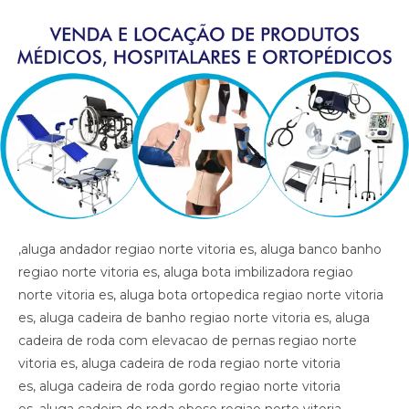
,aluga andador regiao norte vitoria es, aluga banco banho regiao norte vitoria es, aluga bota imbilizadora regiao norte vitoria es, aluga bota ortopedica regiao norte vitoria es, aluga cadeira de banho regiao norte vitoria es, aluga cadeira de roda com elevacao de pernas regiao norte vitoria es, aluga cadeira de roda regiao norte vitoria es, aluga cadeira de roda gordo regiao norte vitoria es, aluga cadeira de roda obeso regiao norte vitoria es, aluga cadeira de rodas para perna reta regiao norte vitoria es, aluga cama fawler regiao norte vitoria es, aluga cama hospitalar regiao norte vitoria es, aluga diva regiao norte vitoria es, aluga maca regiao norte vitoria es, aluga muleta regiao norte vitoria es, alugar cama hospitalar regiao norte vitoria es , aluguel andador regiao norte vitoria es, aluguel banco de banho regiao norte vitoria es, aluguel bota imobilizadora regiao norte vitoria es, aluguel bota ortopedica regiao norte vitoria es, aluguel cadeira de banho regiao norte vitoria es, aluguel cadeira de roda regiao norte vitoria es, aluguel cadeira de roda gordo regiao norte vitoria es, aluguel cadeira de roda obeso regiao norte vitoria es, aluguel cadeira de rodas com elevacao de pernas regiao norte vitoria es, aluguel cadeira de rodas para perna reta regiao norte vitoria es, aluguel cama fawler regiao norte vitoria es, aluguel cama hospitalar regiao norte vitoria es, aluguel diva regiao norte vitoria es, aluguel maca regiao norte vitoria es, aluguel maca regiao norte vitoria es, aluguel muleta regiao norte vitoria es, andador regiao norte vitoria es, artigos hospitalares regiao norte vitoria es, assento para banho regiao norte vitoria es, banco para banho regiao norte vitoria es, bota imibilizadora regiao norte vitoria es, bota imobilizadora regiao norte vitoria es, bota ortopedica barata regiao norte vitoria es, bota ortopedica regiao norte vitoria es, cadeira de higiene regiao norte vitoria es, cadeira de banho regiao norte vitoria es, cadeira de higiene regiao norte vitoria es, cadeira de necessidades regiao norte vitoria es, cadeira de roda gordo regiao norte vitoria es, cadeira de roda obeso regiao norte vitoria es, cadeira de rodas aluguel regiao norte vitoria es, cadeira de rodas elevacao de pernas regiao norte vitoria es, cadeira de rodas higienica regiao norte vitoria es, cadeira de rodas para banho preco regiao norte vitoria es, cadeira de rodas para gordo regiao norte vitoria es, cadeira higienica dobravel regiao norte vitoria es, cadeira higienica preco regiao norte vitoria es, cadeira para banho preco regiao norte vitoria es, cadeira para vaso regiao norte vitoria es, cadeiras de rodas regiao norte vitoria es, calha afo ortopedica pe caido regiao norte vitoria es, calha afo ortopedica pe caido regiao norte vitoria es, calha afo ortopedica pe caido regiao norte vitoria es, cama fawler regiao norte vitoria es, cama hospitalar automatica regiao norte vitoria es, cama hospitalar regiao norte vitoria es, cama hospitalar manual regiao norte vitoria es, cedeira de rodas regiao norte vitoria es, cilindro de oxigenio medicinal regiao norte vitoria es, clinica ortopedica regiao norte vitoria es, clinica so trauma regiao norte vitoria es, colar cervical regiao norte vitoria es, diva regiao norte vitoria es, equipamentos medicos regiao norte vitoria es, fisioterapia regiao norte vitoria es, hospital regiao norte vitoria es, hospital so trauma regiao norte vitoria es, imobilizador articulado cotovelo regiao norte vitoria es, imobilizador articulado joelho regiao norte vitoria es, imobilizador articulado joelho regiao norte vitoria es, imobilizador articulado regiao norte vitoria es, joelheira regiao norte vitoria es, joelheira ortopedica brace regiao norte vitoria es, joelheira ortopedica brace regiao norte vitoria es regiao norte vitoria es, joelheira ortopedica regiao norte vitoria es, joelheira ortopedica regiao norte vitoria es, joelheira ortopedica regiao norte vitoria es, joelheira ortopedica regiao norte vitoria es, joelheira ortopedica regiao norte vitoria es, locacao andador regiao norte vitoria es, locacao banco de banho regiao norte vitoria es, locacao bota imobilizadora regiao norte vitoria es, locacao bota ortopedica regiao norte vitoria es, locacao cadeira de banho regiao norte vitoria es, locacao cadeira de roda regiao norte vitoria es, locacao cadeira de roda gordo regiao norte vitoria es, locacao cadeira de roda obeso regiao norte vitoria es, locacao cadeira de rodas elevalcao de pernas regiao norte vitoria es, locacao cama fawler regiao norte vitoria es, locacao cama hospitalar regiao norte vitoria es, locacao de cadeira de rodas regiao norte vitoria es, locacao de cadeira de rodas para perna reta regiao norte vitoria es, locacao diva regiao norte vitoria es, locacao maca regiao norte vitoria es, locacao maca regiao norte vitoria es, locacao muleta regiao norte vitoria es, locadora andador regiao norte vitoria es, locadora banco de banho regiao norte vitoria es, locadora bota imobilizadora regiao norte vitoria es, locadora bota ortopedica regiao norte vitoria es, locadora cadeira de banho regiao norte vitoria es, locadora cadeira de roda regiao norte vitoria es, locadora cadeira de roda gordo regiao norte vitoria es, locadora cadeira de roda obeso regiao norte vitoria es, locadora cadeira de rodas elevecao de pernas, locadora cadeira de rodas para perna reta regiao norte vitoria es, locadora cama fawler regiao norte vitoria es, locadora cama hospitalar regiao norte vitoria es, locadora diva regiao norte vitoria es, locadora maca regiao norte vitoria es, locadora maca regiao norte vitoria es, locadora muleta regiao norte vitoria es, loja bota ortopedica regiao norte vitoria es, loja cadeira de banho regiao norte vitoria es, loja cadeira de roda regiao norte vitoria es, loja cama hospitalar regiao norte vitoria es, loja muleta regiao norte vitoria es, loja produtos medicos regiao norte vitoria es, loja produtos hospitalar regiao norte vitoria es, loja produtos hospitalares regiao norte vitoria es, loja produtos medicos regiao norte vitoria es, loja produtos ortopedicos regiao norte vitoria es, loja vende andador regiao norte vitoria es, loja vende bota ortopedica regiao norte vitoria es, loja vende cadeira de rodas perna reta regiao norte vitoria es, loja vende cama fawler regiao norte vitoria es, loja vende muleta regiao norte vitoria es, loja vende tipoia regiao norte vitoria es, maca regiao norte vitoria es, material cirurgico regiao norte vitoria es, medico ortopedista regiao norte vitoria es, muleta barata regiao norte vitoria es, muleta regiao norte vitoria es, muleta usada regiao norte vitoria es, muletas regiao norte vitoria es, munhequeira regiao norte vitoria es, ortese articulada cotovelo regiao norte vitoria es, ortese articulada cotovelo regiao norte vitoria es, ortese articulado cotovelo regiao norte vitoria es, ortese notuna facite plantar regiao norte vitoria es, ortese noturna facite plantar regiao norte vitoria es, ortese noturna facite plantar regiao norte vitoria es, ortopedia regiao norte vitoria es, poltrona hospitalar preco regiao norte vitoria es, poltrona reclinavel hospitalar regiao norte vitoria es, preco cadeira de banho regiao norte vitoria es, preco cama hospitalar regiao norte vitoria es, produtos hospitalares regiao norte vitoria es, produtos medicos regiao norte vitoria es, reabilitacao regiao norte vitoria es, sutia cirurgia regiao norte vitoria es, sutia ortopedico regiao norte vitoria es, sutia ortopedico regiao norte vitoria es, sutia pos operatorio regiao norte vitoria es, sutia pos operatorio regiao norte vitoria es, tala regiao norte vitoria es, talas regiao norte vitoria es, tipoia regiao norte vitoria es, venda muleta regiao norte vitoria es, vende cadeira de banho regiao norte vitoria es, vende maca regiao norte vitoria es, vende muleta regiao norte vitoria es, vende produtos hospitalares regiao norte vitoria es, vende produtos medicos regiao norte vitoria es, ,aluga andador regiao norte vitoria es, aluga banco banho regiao norte vitoria es, aluga bota imbilizadora regiao norte vitoria es, aluga bota ortopedica regiao norte vitoria es, aluga cadeira de banho regiao norte vitoria es, aluga cadeira de roda com elevacao de pernas regiao norte vitoria es, aluga cadeira de roda regiao norte vitoria es, aluga cadeira de roda gordo regiao norte vitoria es, aluga cadeira de roda obeso regiao norte vitoria es, aluga cadeira de rodas para perna reta regiao norte vitoria es, aluga cama fawler regiao norte vitoria es, aluga cama hospitalar regiao norte vitoria es, aluga diva regiao norte vitoria es, aluga maca regiao norte vitoria es, aluga muleta regiao norte vitoria es, alugar cama hospitalar regiao norte vitoria es , aluguel andador regiao norte vitoria es, aluguel banco de banho regiao norte vitoria es, aluguel bota imobilizadora regiao norte vitoria es, aluguel bota ortopedica regiao norte vitoria es, aluguel cadeira de banho regiao norte vitoria es, aluguel cadeira de roda regiao norte vitoria es, aluguel cadeira de roda gordo regiao norte vitoria es, aluguel cadeira de roda obeso regiao norte vitoria es, aluguel cadeira de rodas com elevacao de pernas regiao norte vitoria es, aluguel cadeira de rodas para perna reta regiao norte vitoria es, aluguel cama fawler regiao norte vitoria es, aluguel cama hospitalar regiao norte vitoria es, aluguel diva regiao norte vitoria es, aluguel maca regiao norte vitoria es, aluguel maca regiao norte vitoria es, aluguel muleta regiao norte vitoria es, andador regiao norte vitoria es, artigos hospitalares regiao norte vitoria es, assento para banho regiao norte vitoria es, banco para banho regiao norte vitoria es, bota imibilizadora regiao norte vitoria es, bota imobilizadora regiao norte vitoria es, bota ortopedica barata regiao norte vitoria es, bota ortopedica regiao norte vitoria es, cadeira de higiene regiao norte vitoria es, cadeira de banho regiao norte vitoria es, cadeira de higiene regiao norte vitoria es, cade