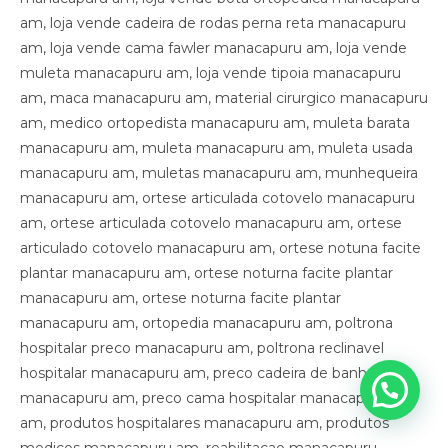
am, loja vende cadeira de rodas perna reta manacapuru
am, loja vende cama fawler manacapuru am, loja vende
muleta manacapuru am, loja vende tipoia manacapuru
am, maca manacapuru am, material cirurgico manacapuru
am, medico ortopedista manacapuru am, muleta barata
manacapuru am, muleta manacapuru am, muleta usada
manacapuru am, muletas manacapuru am, munhequeira
manacapuru am, ortese articulada cotovelo manacapuru
am, ortese articulada cotovelo manacapuru am, ortese
articulado cotovelo manacapuru am, ortese notuna facite
plantar manacapuru am, ortese noturna facite plantar
manacapuru am, ortese noturna facite plantar
manacapuru am, ortopedia manacapuru am, poltrona
hospitalar preco manacapuru am, poltrona reclinavel
hospitalar manacapuru am, preco cadeira de banho
manacapuru am, preco cama hospitalar manacapuru
am, produtos hospitalares manacapuru am, produtos
medicos manacapuru am, reabilitacao manacapuru