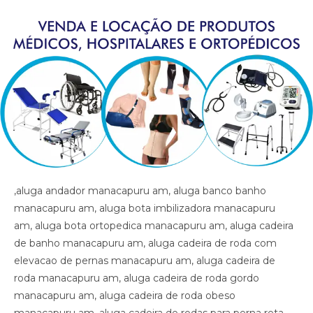
,aluga andador manacapuru am, aluga banco banho manacapuru am, aluga bota imbilizadora manacapuru am, aluga bota ortopedica manacapuru am, aluga cadeira de banho manacapuru am, aluga cadeira de roda com elevacao de pernas manacapuru am, aluga cadeira de roda manacapuru am, aluga cadeira de roda gordo manacapuru am, aluga cadeira de roda obeso manacapuru am, aluga cadeira de rodas para perna reta manacapuru am, aluga cama fawler manacapuru am, aluga cama hospitalar manacapuru am, aluga diva manacapuru am, aluga maca manacapuru am, aluga muleta manacapuru am, alugar cama hospitalar manacapuru am , aluguel andador manacapuru am, aluguel banco de banho manacapuru am, aluguel bota imobilizadora manacapuru am, aluguel bota ortopedica manacapuru am, aluguel cadeira de banho manacapuru am, aluguel cadeira de roda manacapuru am, aluguel cadeira de roda gordo manacapuru am, aluguel cadeira de roda obeso manacapuru am, aluguel cadeira de rodas com elevacao de pernas manacapuru am, aluguel cadeira de rodas para perna reta manacapuru am, aluguel cama fawler manacapuru am, aluguel cama hospitalar manacapuru am, aluguel diva manacapuru am, aluguel maca manacapuru am, aluguel maca manacapuru am, aluguel muleta manacapuru am, andador manacapuru am, artigos hospitalares manacapuru am, assento para banho manacapuru am, banco para banho manacapuru am, bota imibilizadora manacapuru am, bota imobilizadora manacapuru am, bota ortopedica barata manacapuru am, bota ortopedica manacapuru am, cadeira de higiene manacapuru am, cadeira de banho manacapuru am, cadeira de higiene manacapuru am, cadeira de necessidades manacapuru am, cadeira de roda gordo manacapuru am, cadeira de roda obeso manacapuru am, cadeira de rodas aluguel manacapuru am, cadeira de rodas elevacao de pernas manacapuru am, cadeira de rodas higienica manacapuru am, cadeira de rodas para banho preco manacapuru am, cadeira de rodas para gordo manacapuru am, cadeira higienica dobravel manacapuru am, cadeira higienica preco manacapuru am, cadeira para banho preco manacapuru am, cadeira para vaso manacapuru am, cadeiras de rodas manacapuru am, calha afo ortopedica pe caido manacapuru am, calha afo ortopedica pe caido manacapuru am, calha afo ortopedica pe caido manacapuru am, cama fawler manacapuru am, cama hospitalar automatica manacapuru am, cama hospitalar manacapuru am, cama hospitalar manual manacapuru am, cedeira de rodas manacapuru am, cilindro de oxigenio medicinal manacapuru am, clinica ortopedica manacapuru am, clinica so trauma manacapuru am, colar cervical manacapuru am, diva manacapuru am, equipamentos medicos manacapuru am, fisioterapia manacapuru am, hospital manacapuru am, hospital so trauma manacapuru am, imobilizador articulado cotovelo manacapuru am, imobilizador articulado joelho manacapuru am, imobilizador articulado joelho manacapuru am, imobilizador articulado manacapuru am, joelheira manacapuru am, joelheira ortopedica brace manacapuru am, joelheira ortopedica brace manacapuru am manacapuru am, joelheira ortopedica manacapuru am, joelheira ortopedica manacapuru am, joelheira ortopedica manacapuru am, joelheira ortopedica manacapuru am, joelheira ortopedica manacapuru am, locacao andador manacapuru am, locacao banco de banho manacapuru am, locacao bota imobilizadora manacapuru am, locacao bota ortopedica manacapuru am, locacao cadeira de banho manacapuru am, locacao cadeira de roda manacapuru am, locacao cadeira de roda gordo manacapuru am, locacao cadeira de roda obeso manacapuru am, locacao cadeira de rodas elevalcao de pernas manacapuru am, locacao cama fawler manacapuru am, locacao cama hospitalar manacapuru am, locacao de cadeira de rodas manacapuru am, locacao de cadeira de rodas para perna reta manacapuru am, locacao diva manacapuru am, locacao maca manacapuru am, locacao maca manacapuru am, locacao muleta manacapuru am, locadora andador manacapuru am, locadora banco de banho manacapuru am, locadora bota imobilizadora manacapuru am, locadora bota ortopedica manacapuru am, locadora cadeira de banho manacapuru am, locadora cadeira de roda manacapuru am, locadora cadeira de roda gordo manacapuru am, locadora cadeira de roda obeso manacapuru am, locadora cadeira de rodas elevecao de pernas, locadora cadeira de rodas para perna reta manacapuru am, locadora cama fawler manacapuru am, locadora cama hospitalar manacapuru am, locadora diva manacapuru am, locadora maca manacapuru am, locadora maca manacapuru am, locadora muleta manacapuru am, loja bota ortopedica manacapuru am, loja cadeira de banho manacapuru am, loja cadeira de roda manacapuru am, loja cama hospitalar manacapuru am, loja muleta manacapuru am, loja produtos medicos manacapuru am, loja produtos hospitalar manacapuru am, loja produtos hospitalares manacapuru am, loja produtos medicos manacapuru am, loja produtos ortopedicos manacapuru am, loja vende andador manacapuru am, loja vende bota ortopedica manacapuru am, loja vende cadeira de rodas perna reta manacapuru am, loja vende cama fawler manacapuru am, loja vende muleta manacapuru am, loja vende tipoia manacapuru am, maca manacapuru am, material cirurgico manacapuru am, medico ortopedista manacapuru am, muleta barata manacapuru am, muleta manacapuru am, muleta usada manacapuru am, muletas manacapuru am, munhequeira manacapuru am, ortese articulada cotovelo manacapuru am, ortese articulada cotovelo manacapuru am, ortese articulado cotovelo manacapuru am, ortese notuna facite plantar manacapuru am, ortese noturna facite plantar manacapuru am, ortese noturna facite plantar manacapuru am, ortopedia manacapuru am, poltrona hospitalar preco manacapuru am, poltrona reclinavel hospitalar manacapuru am, preco cadeira de banho manacapuru am, preco cama hospitalar manacapuru am, produtos hospitalares manacapuru am, produtos medicos manacapuru am, reabilitacao manacapuru am, sutia cirurgia manacapuru am, sutia ortopedico manacapuru am, sutia ortopedico manacapuru am, sutia pos operatorio manacapuru am, sutia pos operatorio manacapuru am, tala manacapuru am, talas manacapuru am, tipoia manacapuru am, venda muleta manacapuru am, vende cadeira de banho manacapuru am, vende maca manacapuru am, vende muleta manacapuru am, vende produtos hospitalares manacapuru am, vende produtos medicos manacapuru am, ,aluga andador manacapuru am, aluga banco banho manacapuru am, aluga bota imbilizadora manacapuru am, aluga bota ortopedica manacapuru am, aluga cadeira de banho manacapuru am, aluga cadeira de roda com elevacao de pernas manacapuru am, aluga cadeira de roda manacapuru am, aluga cadeira de roda gordo manacapuru am, aluga cadeira de roda obeso manacapuru am, aluga cadeira de rodas para perna reta manacapuru am, aluga cama fawler manacapuru am, aluga cama hospitalar manacapuru am, aluga diva manacapuru am, aluga maca manacapuru am, aluga muleta manacapuru am, alugar cama hospitalar manacapuru am , aluguel andador manacapuru am, aluguel banco de banho manacapuru am, aluguel bota imobilizadora manacapuru am, aluguel bota ortopedica manacapuru am, aluguel cadeira de banho manacapuru am, aluguel cadeira de roda manacapuru am, aluguel cadeira de roda gordo manacapuru am, aluguel cadeira de roda obeso manacapuru am, aluguel cadeira de rodas com elevacao de pernas manacapuru am, aluguel cadeira de rodas para perna reta manacapuru am, aluguel cama fawler manacapuru am, aluguel cama hospitalar manacapuru am, aluguel diva manacapuru am, aluguel maca manacapuru am, aluguel maca manacapuru am, aluguel muleta manacapuru am, andador manacapuru am, artigos hospitalares manacapuru am, assento para banho manacapuru am, banco para banho manacapuru am, bota imibilizadora manacapuru am, bota imobilizadora manacapuru am, bota ortopedica barata manacapuru am, bota ortopedica manacapuru am, cadeira de higiene manacapuru am, cadeira de banho manacapuru am, cadeira de higiene manacapuru am, cadeira de necessidades manacapuru am, cadeira de roda gordo manacapuru am, cadeira de roda obeso manacapuru am, cadeira de rodas aluguel manacapuru am, cadeira de rodas elevacao de pernas manacapuru am, cadeira de rodas higienica manacapuru am, cadeira de rodas para banho preco manacapuru am, cadeira de rodas para gordo manacapuru am, cadeira higienica dobravel manacapuru am, cadeira higienica preco manacapuru am, cadeira para banho preco manacapuru am, cadeira para vaso manacapuru am, cadeiras de rodas manacapuru am, calha afo ortopedica pe caido manacapuru am, calha afo ortopedica pe caido manacapuru am, calha afo ortopedica pe caido manacapuru am, cama fawler manacapuru am, cama hospitalar automatica manacapuru am, cama hospitalar manacapuru am, cama hospitalar manual manacapuru am, cedeira de rodas manacapuru am, cilindro de oxigenio medicinal manacapuru am, clinica ortopedica manacapuru am, clinica so trauma manacapuru am, colar cervical manacapuru am, diva manacapuru am, equipamentos medicos manacapuru am, fisioterapia manacapuru am, hospital manacapuru am, hospital so trauma manacapuru am, imobilizador articulado cotovelo manacapuru am, imobilizador articulado joelho manacapuru am, imobilizador articulado joelho manacapuru am, imobilizador articulado manacapuru am, joelheira manacapuru am, joelheira ortopedica brace manacapuru am, joelheira ortopedica brace manacapuru am manacapuru am, joelheira ortopedica manacapuru am, joelheira ortopedica manacapuru am, joelheira ortopedica manacapuru am, joelheira ortopedica manacapuru am, joelheira ortopedica manacapuru am, locacao andador manacapuru am, locacao banco de banho manacapuru am, locacao bota imobilizadora manacapuru am, locacao bota ortopedica manacapuru am, locacao cadeira de banho manacapuru am, locacao cadeira de roda manacapuru am, locacao cadeira de roda gordo manacapuru am, locacao cadeira de roda obeso manacapuru am, locacao cadeira de rodas elevalcao de pernas manacapuru am, locacao cama fawler manacapuru am, locacao cama hospitalar manacapuru am, locacao de cadeira de rodas manacapuru am, locacao de cadeira de rodas para perna re