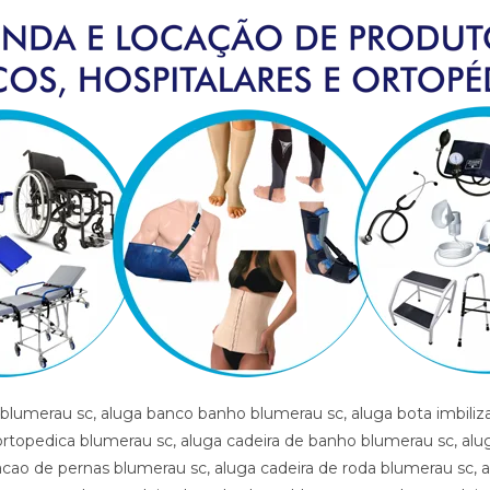
adeira de rodas aluguel blumerau sc, cadeira de rodas elevacao de pernas blumerau sc, cadeira de rodas higienica blumerau sc, cadeira de rodas para banho preco blumerau sc, cadeira de rodas para gordo blumerau sc, cadeira higienica dobravel blumerau sc, cadeira higienica preco blumerau sc, cadeira para banho preco blumerau sc, cadeira para vaso blumerau sc, cadeiras de rodas blumerau sc, calha afo ortopedica pe caido blumerau sc, calha afo ortopedica pe caido blumerau sc, calha afo ortopedica pe caido blumerau sc, cama fawler blumerau sc, cama hospitalar automatica blumerau sc, cama hospitalar blumerau sc, cama hospitalar manual blumerau sc, cedeira de rodas blumerau sc, cilindro de oxigenio medicinal blumerau sc, clinica ortopedica blumerau sc, clinica so trauma blumerau sc, colar cervical blumerau sc, diva blumerau sc, equipamentos medicos blumerau sc, fisioterapia blumerau sc, hospital blumerau sc, hospital so trauma blumerau sc, imobilizador articulado cotovelo blumerau sc, imobilizador articulado joelho blumerau sc, imobilizador articulado joelho blumerau sc, imobilizador articulado blumerau sc, joelheira blumerau sc, joelheira ortopedica brace blumerau sc, joelheira ortopedica brace blumerau sc blumerau sc, joelheira ortopedica blumerau sc, joelheira ortopedica blumerau sc, joelheira ortopedica blumerau sc, joelheira ortopedica blumerau sc, joelheira ortopedica blumerau sc, locacao andador blumerau sc, locacao banco de banho blumerau sc, locacao bota imobilizadora blumerau sc, locacao bota ortopedica blumerau sc, locacao cadeira de banho blumerau sc, locacao cadeira de roda blumerau sc, locacao cadeira de roda gordo blumerau sc, locacao cadeira de roda obeso blumerau sc, locacao cadeira de rodas elevalcao de pernas blumerau sc, locacao cama fawler blumerau sc, locacao cama hospitalar blumerau sc, locacao de cadeira de rodas blumerau sc, locacao de cadeira de rodas para perna reta blumerau sc, locacao diva blumerau sc, locacao maca blumerau sc, locacao maca blumerau sc, locacao muleta blumerau sc, locadora andador blumerau sc, locadora banco de banho blumerau sc, locadora bota imobilizadora blumerau sc, locadora bota ortopedica blumerau sc, locadora cadeira de banho blumerau sc, locadora cadeira de roda blumerau sc, locadora cadeira de roda gordo blumerau sc, locadora cadeira de roda obeso blumerau sc, locadora cadeira de rodas elevecao de pernas, locadora cadeira de rodas para perna reta blumerau sc, locadora cama fawler blumerau sc, locadora cama hospitalar blumerau sc, locadora diva blumerau sc, locadora maca blumerau sc, locadora maca blumerau sc, locadora muleta blumerau sc, loja bota ortopedica blumerau sc, loja cadeira de banho blumerau sc, loja cadeira de roda blumerau sc, loja cama hospitalar blumerau sc, loja muleta blumerau sc, loja produtos medicos blumerau sc, loja produtos hospitalar blumerau sc, loja produtos hospitalares blumerau sc, loja produtos medicos blumerau sc, loja produtos ortopedicos blumerau sc, loja vende andador blumerau sc, loja vende bota ortopedica blumerau sc, loja vende cadeira de rodas perna reta blumerau sc, loja vende cama fawler blumerau sc, loja vende muleta blumerau sc, loja vende tipoia blumerau sc, maca blumerau sc, material cirurgico blumerau sc, medico ortopedista blumerau sc, muleta barata blumerau sc, muleta blumerau sc, muleta usada blumerau sc, muletas blumerau sc, munhequeira blumerau sc, ortese articulada cotovelo blumerau sc, ortese articulada cotovelo blumerau sc, ortese articulado cotovelo blumerau sc, ortese notuna facite plantar blumerau sc, ortese noturna facite plantar blumerau sc, ortese noturna facite plantar blumerau sc, ortopedia blumerau sc, poltrona hospitalar preco blumerau sc, poltrona reclinavel hospitalar blumerau sc, preco cadeira de banho blumerau sc, preco cama hospitalar blumerau sc, produtos hospitalares blumerau sc, produtos medicos blumerau sc, reabilitacao blumerau sc, sutia cirurgia blumerau sc, sutia ortopedico blumerau sc, sutia ortopedico blumerau sc, sutia pos operatorio blumerau sc, sutia pos operatorio blumerau sc, tala blumerau sc, talas blumerau sc, tipoia blumerau sc, venda muleta blumerau sc, vende cadeira de banho blumerau sc, vende maca blumerau sc, vende muleta blumerau sc, vende produtos hospitalares blumerau sc, vende produtos medicos blumerau sc, ,aluga andador blumerau sc, aluga banco banho blumerau sc, aluga bota imbilizadora blumerau sc, aluga bota ortopedica blumerau sc, aluga cadeira de banho blumerau sc, aluga cadeira de roda com elevacao de pernas blumerau sc, aluga cadeira de roda blumerau sc, aluga cadeira de roda gordo blumerau sc, aluga cadeira de roda obeso blumerau sc, aluga cadeira de rodas para perna reta blumerau sc, aluga cama fawler blumerau sc, aluga cama hospitalar blumerau sc, aluga diva blumerau sc, aluga maca blumerau sc, aluga muleta blumerau sc, alugar cama hospitalar blumerau sc , aluguel andador blumerau sc, aluguel banco de banho blumerau sc, aluguel bota imobilizadora blumerau sc, aluguel bota ortopedica blumerau sc, aluguel cadeira de banho blumerau sc, aluguel cadeira de roda blumerau sc, aluguel cadeira de roda gordo blumerau sc, aluguel cadeira de roda obeso blumerau sc, aluguel cadeira de rodas com elevacao de pernas blumerau sc, aluguel cadeira de rodas para perna reta blumerau sc, aluguel cama fawler blumerau sc, aluguel cama hospitalar blumerau sc, aluguel diva blumerau sc, aluguel maca blumerau sc, aluguel maca blumerau sc, aluguel muleta blumerau sc, andador blumerau sc, artigos hospitalares blumerau sc, assento para banho blumerau sc, banco para banho blumerau sc, bota imibilizadora blumerau sc, bota imobilizadora blumerau sc, bota ortopedica barata blumerau sc, bota ortopedica blumerau sc, cadeira de higiene blumerau sc, cadeira de banho blumerau sc, cadeira de higiene blumerau sc, cadeira de necessidades blumerau sc, cadeira de roda gordo blumerau sc, cadeira de roda obeso blumerau sc, cadeira de rodas aluguel blumerau sc, cadeira de rodas elevacao de pernas blumerau sc, cadeira de rodas higienica blumerau sc, cadeira de rodas para banho preco blumerau sc, cadeira de rodas para gordo blumerau sc, cadeira higienica dobravel blumerau sc, cadeira higienica preco blumerau sc, cadeira para banho preco blumerau sc, cadeira para vaso blumerau sc, cadeiras de rodas blumerau sc, calha afo ortopedica pe caido blumerau sc, calha afo ortopedica pe caido blumerau sc, calha afo ortopedica pe caido blumerau sc, cama fawler blumerau sc, cama hospitalar automatica blumerau sc, cama hospitalar blumerau sc, cama hospitalar manual blumerau sc, cedeira de rodas blumerau sc, cilindro de oxigenio medicinal blumerau sc, clinica ortopedica blumerau sc, clinica so trauma blumerau sc, colar cervical blumerau sc, diva blumerau sc, equipamentos medicos blumerau sc, fisioterapia blum