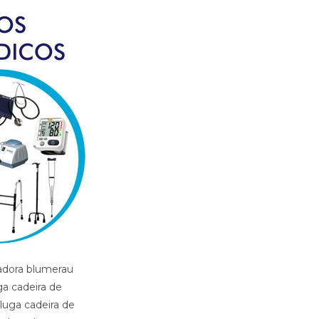
erau sc, hospital blumerau sc, hospital so trauma blumerau sc, imobilizador articulado cotovelo blumerau sc, imobilizador articulado joelho blumerau sc, imobilizador articulado joelho blumerau sc, imobilizador articulado blumerau sc, joelheira blumerau sc, joelheira ortopedica brace blumerau sc, joelheira ortopedica brace blumerau sc blumerau sc, joelheira ortopedica blumerau sc, joelheira ortopedica blumerau sc, joelheira ortopedica blumerau sc, joelheira ortopedica blumerau sc, joelheira ortopedica blumerau sc, locacao andador blumerau sc, locacao banco de banho blumerau sc, locacao bota imobilizadora blumerau sc, locacao bota ortopedica blumerau sc, locacao cadeira de banho blumerau sc, locacao cadeira de roda blumerau sc, locacao cadeira de roda gordo blumerau sc, locacao cadeira de roda obeso blumerau sc, locacao cadeira de rodas elevalcao de pernas blumerau sc, locacao cama fawler blumerau sc, locacao cama hospitalar blumerau sc, locacao de cadeira de rodas blumerau sc, locacao de cadeira de rodas para perna reta blumerau sc, locacao diva blumerau sc, locacao maca blumerau sc, locacao maca blumerau sc, locacao muleta blumerau sc, locadora andador blumerau sc, locadora banco de banho blumerau sc, locadora bota imobilizadora blumerau sc, locadora bota ortopedica blumerau sc, locadora cadeira de banho blumerau sc, locadora cadeira de roda blumerau sc, locadora cadeira de roda gordo blumerau sc, locadora cadeira de roda obeso blumerau sc, locadora cadeira de rodas elevecao de pernas, locadora cadeira de rodas para perna reta blumerau sc, lo