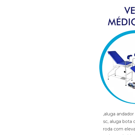
,aluga andador blumerau sc, aluga banco banho blumerau sc, aluga bota imbilizadora blumerau sc, aluga bota ortopedica blumerau sc, aluga cadeira de banho blumerau sc, aluga cadeira de roda com elevacao de pernas blumerau sc, aluga cadeira de roda blumerau sc, aluga cadeira de roda gordo blumerau sc, aluga cadeira de roda obeso blumerau sc, aluga cadeira de rodas para perna reta blumerau sc, aluga cama fawler blumerau sc, aluga cama hospitalar blumerau sc, aluga diva blumerau sc, aluga maca blumerau sc, aluga muleta blumerau sc, alugar cama hospitalar blumerau sc , aluguel andador blumerau sc, aluguel banco de banho blumerau sc, aluguel bota imobilizadora blumerau sc, aluguel bota ortopedica blumerau sc, aluguel cadeira de banho blumerau sc, aluguel cadeira de roda blumerau sc, aluguel cadeira de roda gordo blumerau sc, aluguel cadeira de roda obeso blumerau sc, aluguel cadeira de rodas com elevacao de pernas blumerau sc, aluguel cadeira de rodas para perna reta blumerau sc, aluguel cama fawler blumerau sc, aluguel cama hospitalar blumerau sc, aluguel diva blumerau sc, aluguel maca blumerau sc, aluguel maca blumerau sc, aluguel muleta blumerau sc, andador blumerau sc, artigos hospitalares blumerau sc, assento para banho blumerau sc, banco para banho blumerau sc, bota imibilizadora blumerau sc, bota imobilizadora blumerau sc, bota ortopedica barata blumerau sc, bota ortopedica blumerau sc, cadeira de higiene blumerau sc, cadeira de banho blumerau sc, cadeira de higiene blumerau sc, cadeira de necessidades blumerau sc, cadeira de roda gordo blumerau sc, cadeira de roda obeso blumerau sc, c