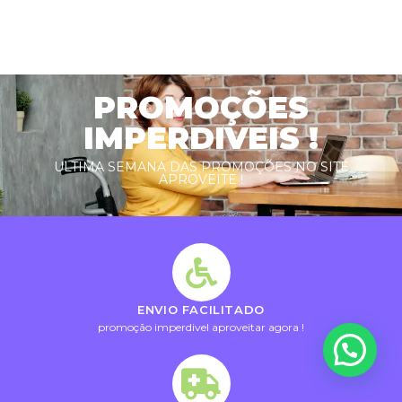
PROMOÇÕES
IMPERDIVEIS !
ULTIMA SEMANA DAS PROMOÇÕES NO SITE
APROVEITE !
ENVIO FACILITADO
promoção imperdivel aproveitar agora !