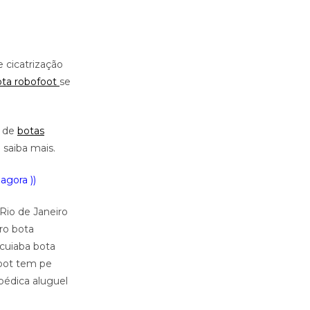
 cicatrização
ota robofoot
se
s de
botas
 saiba mais.
agora ))
Rio de Janeiro
ro bota
 cuiaba bota
foot tem pe
pédica aluguel