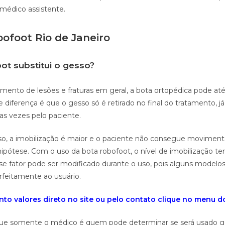
 médico assistente.
bofoot Rio de Janeiro
ot substitui o gesso?
mento de lesões e fraturas em geral, a bota ortopédica pode até 
 diferença é que o gesso só é retirado no final do tratamento, j
rias vezes pelo paciente.
o, a imobilização é maior e o paciente não consegue movimenta
ótese. Com o uso da bota robofoot, o nível de imobilização te
e fator pode ser modificado durante o uso, pois alguns model
feitamente ao usuário.
to valores direto no site ou pelo contato clique no menu do 
 que somente o médico é quem pode determinar se será usado g