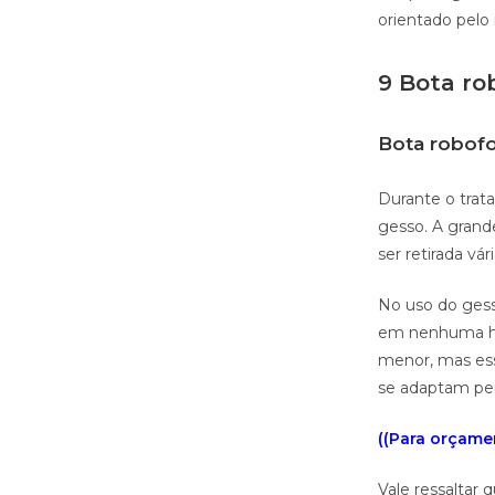
orientado pelo
9 Bota ro
Bota robofo
Durante o trata
gesso. A grande
ser retirada vá
No uso do gess
em nenhuma hip
menor, mas ess
se adaptam per
((Para orçamen
Vale ressaltar