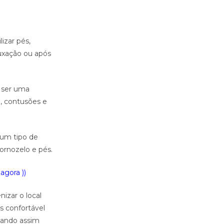
izar pés,
luxação ou após
 ser uma
o, contusões e
gum tipo de
ornozelo e pés.
agora ))
izar o local
s confortável
uando assim