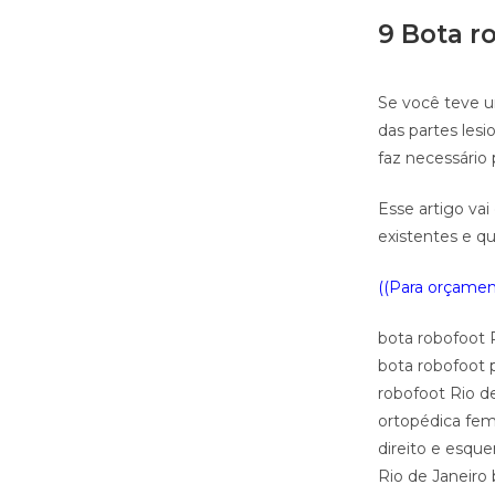
9 Bota r
Se você teve u
das partes les
faz necessário
Esse artigo vai
existentes e qu
((Para orçament
bota robofoot 
bota robofoot 
robofoot Rio de
ortopédica fem
direito e esque
Rio de Janeiro