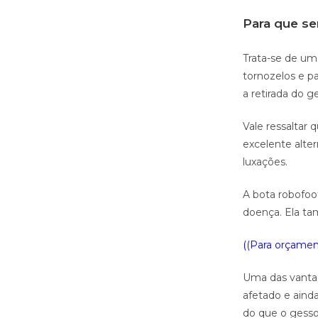
Para que se
Trata-se de um
tornozelos e pa
a retirada do g
Vale ressaltar
excelente alter
luxações.
A bota robofoo
doença. Ela ta
((Para orçament
Uma das vantag
afetado e aind
do que o gesso