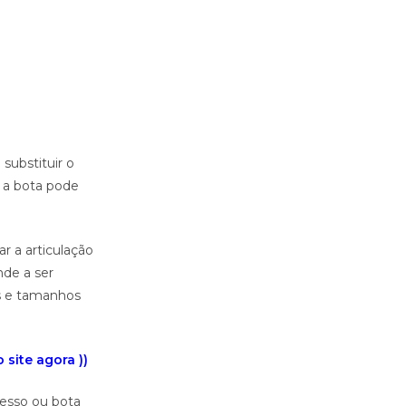
substituir o
á a bota pode
r a articulação
nde a ser
os e tamanhos
site agora ))
esso ou bota