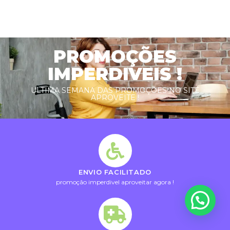
PROMOÇÕES
IMPERDIVEIS !
ULTIMA SEMANA DAS PROMOÇÕES NO SITE
APROVEITE !
ENVIO FACILITADO
promoção imperdivel aproveitar agora !