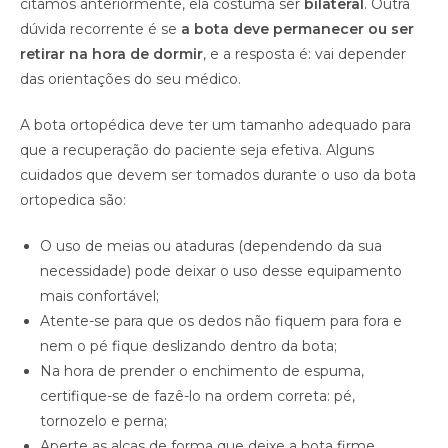
citamos anteriormente, ela costuma ser
bilateral
. Outra
dúvida recorrente é se
a bota deve permanecer ou ser
retirar na hora de dormir
, e a resposta é: vai depender
das orientações do seu médico.
A bota ortopédica deve ter um tamanho adequado para
que a recuperação do paciente seja efetiva. Alguns
cuidados que devem ser tomados durante o uso da bota
ortopedica são:
O uso de meias ou ataduras (dependendo da sua
necessidade) pode deixar o uso desse equipamento
mais confortável;
Atente-se para que os dedos não fiquem para fora e
nem o pé fique deslizando dentro da bota;
Na hora de prender o enchimento de espuma,
certifique-se de fazê-lo na ordem correta: pé,
tornozelo e perna;
Aperte as alças de forma que deixe a bota firme,