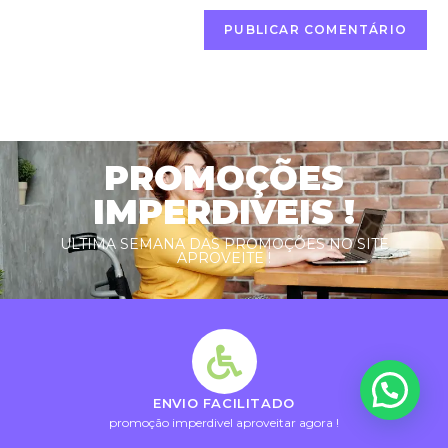
PROMOÇÕES
IMPERDIVEIS !
ULTIMA SEMANA DAS PROMOÇÕES NO SITE
APROVEITE !
Como posso te ajudar?
ENVIO FACILITADO
promoção imperdivel aproveitar agora !