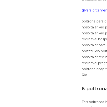
((Para orçament
poltrona para d
hospitalar Rio 
hospitalar Rio p
reclinável hosp
hospitalar para
portatil Rio pol
hospitalar recl
reclinável preç
poltrona hospit
Rio
6 poltrona
Tais poltronas 