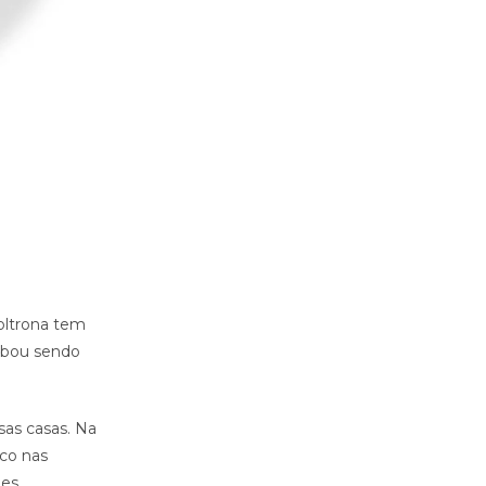
poltrona tem
cabou sendo
as casas. Na
ico nas
es.