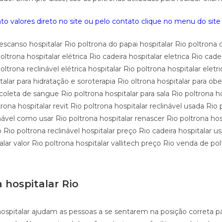
o valores direto no site ou pelo contato clique no menu do site 
escanso hospitalar Rio poltrona do papai hospitalar Rio poltrona
poltrona hospitalar elétrica Rio cadeira hospitalar eletrica Rio ca
oltrona reclinável elétrica hospitalar Rio poltrona hospitalar eletr
italar para hidratação e soroterapia Rio oltrona hospitalar para ob
 coleta de sangue Rio poltrona hospitalar para sala Rio poltrona ho
trona hospitalar revit Rio poltrona hospitalar reclinável usada Rio
inável como usar Rio poltrona hospitalar renascer Rio poltrona hos
o Rio poltrona reclinável hospitalar preço Rio cadeira hospitalar u
alar valor Rio poltrona hospitalar vallitech preço Rio venda de pol
 hospitalar Rio
hospitalar ajudam as pessoas a se sentarem na posição correta pa