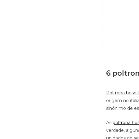
6 poltron
Poltrona hospit
origem no ital
sinônimo de es
As
poltrona hos
verdade, algun
unidades de saú