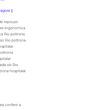
agora ))
 de repouso
deira ergonomica
ica Rio poltrona
eso Rio poltrona
spitalar
 poltrona
pitalar
sada olx Rio
trona hospitalar
ra conferir a