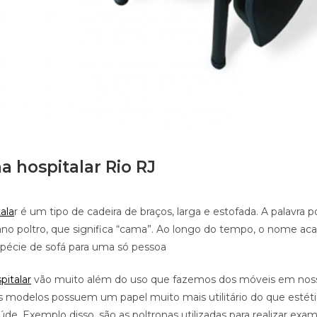
a hospitalar Rio RJ
ala
r é um tipo de cadeira de braços, larga e estofada. A palavra 
iano poltro, que significa “cama”. Ao longo do tempo, o nome a
pécie de sofá para uma só pessoa
pitalar
vão muito além do uso que fazemos dos móveis em noss
s modelos possuem um papel muito mais utilitário do que estét
de. Exemplo disso, são as poltronas utilizadas para realizar exam