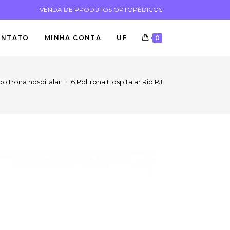
VENDA DE PRODUTOS ORTOPÉDICOS
ONTATO
MINHA CONTA
UF
0
poltrona hospitalar
>
6 Poltrona Hospitalar Rio RJ