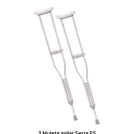
3 Muleta axilar Serra ES