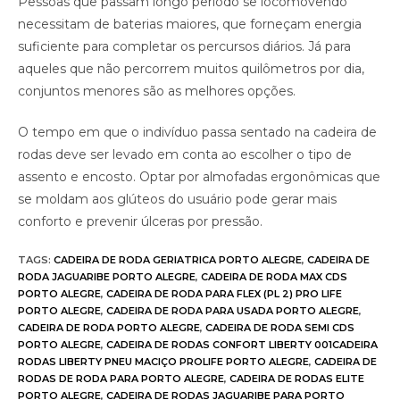
Pessoas que passam longo período se locomovendo
necessitam de baterias maiores, que forneçam energia
suficiente para completar os percursos diários. Já para
aqueles que não percorrem muitos quilômetros por dia,
conjuntos menores são as melhores opções.
O tempo em que o indivíduo passa sentado na cadeira de
rodas deve ser levado em conta ao escolher o tipo de
assento e encosto. Optar por almofadas ergonômicas que
se moldam aos glúteos do usuário pode gerar mais
conforto e prevenir úlceras por pressão.
TAGS
:
CADEIRA DE RODA GERIATRICA PORTO ALEGRE
,
CADEIRA DE
RODA JAGUARIBE PORTO ALEGRE
,
CADEIRA DE RODA MAX CDS
PORTO ALEGRE
,
CADEIRA DE RODA PARA FLEX (PL 2) PRO LIFE
PORTO ALEGRE
,
CADEIRA DE RODA PARA USADA PORTO ALEGRE
,
CADEIRA DE RODA PORTO ALEGRE
,
CADEIRA DE RODA SEMI CDS
PORTO ALEGRE
,
CADEIRA DE RODAS CONFORT LIBERTY 001CADEIRA
RODAS LIBERTY PNEU MACIÇO PROLIFE PORTO ALEGRE
,
CADEIRA DE
RODAS DE RODA PARA PORTO ALEGRE
,
CADEIRA DE RODAS ELITE
PORTO ALEGRE
,
CADEIRA DE RODAS JAGUARIBE PARA PORTO