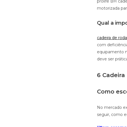
prolife BH cad
motorizada pa
Qual a impo
cadeira de roda
com deficiência
equipamento ne
deve ser prátic
6 Cadeira
Como esco
No mercado exi
seguir, como e