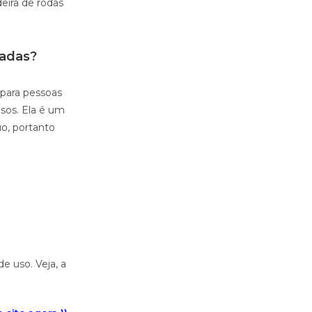
eira de rodas
nadas?
 para pessoas
osos. Ela é um
o, portanto
e uso. Veja, a