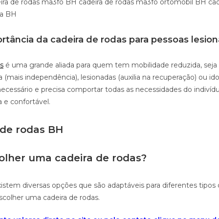
eira de rodas ma3fo BH cadeira de rodas ma3fo ortomobil BH cad
ra BH
rtância da cadeira de rodas para pessoas lesio
s
é uma grande aliada para quem tem mobilidade reduzida, seja
 (mais independência), lesionadas (auxilia na recuperação) ou id
cessário e precisa comportar todas as necessidades do indivídu
a e confortável.
 de rodas BH
lher uma cadeira de rodas?
stem diversas opções que são adaptáveis para diferentes tipos d
scolher uma cadeira de rodas.