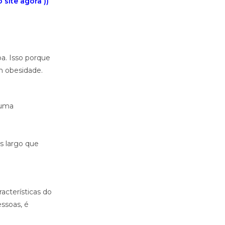
site agora ))
oa. Isso porque
m obesidade.
huma
s largo que
acterísticas do
ssoas, é