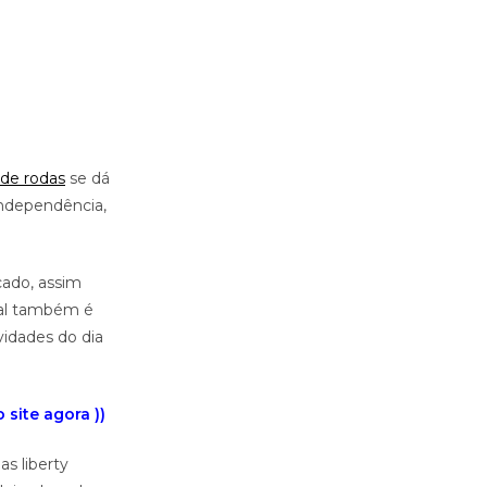
 de rodas
se dá
independência,
cado, assim
eal também é
vidades do dia
site agora ))
as liberty