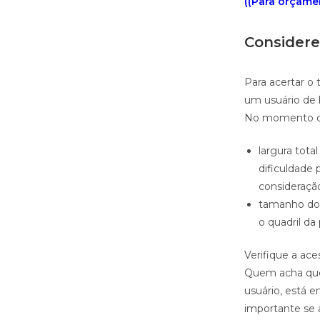
((Para orçamen
Considere
Para acertar o 
um usuário de 
No momento de 
largura tot
dificuldade
consideraçã
tamanho do 
o quadril d
Verifique a ace
Quem acha que,
usuário, está 
importante se a