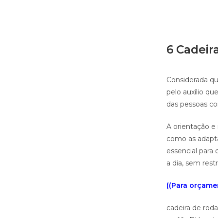
6 Cadeir
Considerada qu
pelo auxílio q
das pessoas co
A orientação e 
como as adapta
essencial para 
a dia, sem rest
((Para orçamen
cadeira de roda