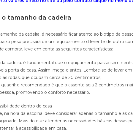
to valores direto no site ou pelo contato clique no menu do 
 o tamanho da cadeira
tamanho da cadeira, é necessário ficar atento ao biotipo da pess
baixo peso precisará de um equipamento diferente de outro co
comprar, leve em conta as seguintes características:
al da cadeira: é fundamental que o equipamento passe sem nen
 pela porta de casa. Assim, meça-o antes. Lembre-se de levar em
o as rodas, que ocupam cerca de 20 centímetros;
quadril: o recomendado é que o assento seja 2 centímetros mai
a pessoa, promovendo o conforto necessário.
ssibilidade dentro de casa
 na hora da escolha, deve considerar apenas o tamanho e as car
enganado. Mais do que atender as necessidades básicas dessas pe
tentar à acessibilidade em casa.